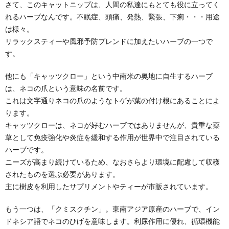
さて、このキャットニップは、人間の私達にもとても役に立ってく
れるハーブなんです。不眠症、頭痛、発熱、緊張、下痢・・・用途
は様々。
リラックスティーや風邪予防ブレンドに加えたいハーブの一つで
す。
他にも「キャッツクロー」という中南米の奥地に自生するハーブ
は、ネコの爪という意味の名前です。
これは文字通りネコの爪のようなトゲが葉の付け根にあることによ
ります。
キャッツクローは、ネコが好むハーブではありませんが、貴重な薬
草として免疫強化や炎症を緩和する作用が世界中で注目されている
ハーブです。
ニーズが高まり続けているため、なおさらより環境に配慮して収穫
されたものを選ぶ必要があります。
主に樹皮を利用したサプリメントやティーが市販されています。
もう一つは、「クミスクチン」。東南アジア原産のハーブで、イン
ドネシア語でネコのひげを意味します。利尿作用に優れ、循環機能