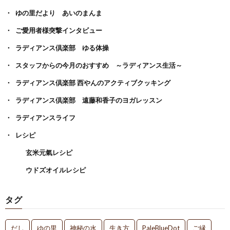
ゆの里だより あいのまんま
ご愛用者様突撃インタビュー
ラディアンス倶楽部 ゆる体操
スタッフからの今月のおすすめ ～ラディアンス生活～
ラディアンス倶楽部 西やんのアクティブクッキング
ラディアンス倶楽部 遠藤和香子のヨガレッスン
ラディアンスライフ
レシピ
玄米元氣レシピ
ウドズオイルレシピ
タグ
だし
ゆの里
神秘の水
生き方
PaleBlueDot
ご縁