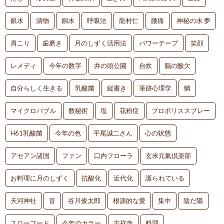
銀水
漬物
銅水
呼吸法
龍村仁
腰痛
神秘の水 夢
肩こり
歯磨き
月のしずく活用法
パワーテープ
笑顔
レメディ
今年の数字
井の頭公園
自炊
脳の酸欠
自分らしく生きる
乳酸菌
縦書き
筆跡心理学
鯛
マイクロバブル
数秘術
塩
花粉症
プロポリススプレー
H61乳酸菌
今年の色
平尾誠二さん
心の状態
アセアン諸国
ファン
口内フローラ
玄米元氣倶楽部
お料理に月のしずく
抗酸化
近代化
護られている
天河神社
音
谷川俊太郎
根源的な愛
集中
陰だ陽
スローフード
今年のカラー
吉祥寺
料理