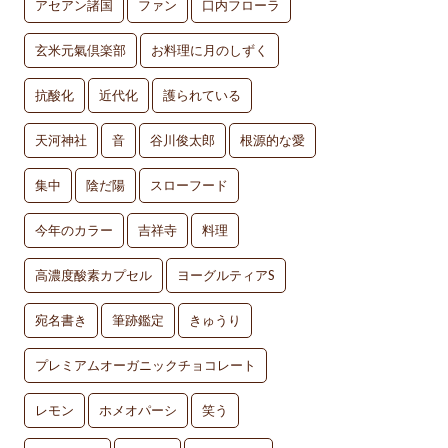
アセアン諸国
ファン
口内フローラ
玄米元氣倶楽部
お料理に月のしずく
抗酸化
近代化
護られている
天河神社
音
谷川俊太郎
根源的な愛
集中
陰だ陽
スローフード
今年のカラー
吉祥寺
料理
高濃度酸素カプセル
ヨーグルティアS
宛名書き
筆跡鑑定
きゅうり
プレミアムオーガニックチョコレート
レモン
ホメオパーシ
笑う