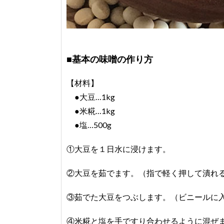
■基本の味噌の作り方
【材料】
●大豆…1kg
●米糀…1kg
●塩…500g
①大豆を１日水に浸けます。
②大豆を茹でます。（指で軽く押して潰れ
③茹でた大豆をつぶします。（ビニールに
④米糀と塩を手ですり合わせるように混ぜ