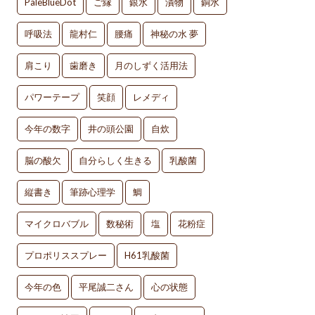
PaleBlueDot
ご縁
銀水
漬物
銅水
呼吸法
龍村仁
腰痛
神秘の水 夢
肩こり
歯磨き
月のしずく活用法
パワーテープ
笑顔
レメディ
今年の数字
井の頭公園
自炊
脳の酸欠
自分らしく生きる
乳酸菌
縦書き
筆跡心理学
鯛
マイクロバブル
数秘術
塩
花粉症
プロポリススプレー
H61乳酸菌
今年の色
平尾誠二さん
心の状態