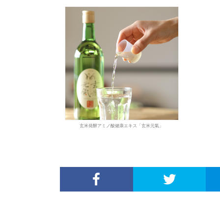
玄米発酵アミノ酸健康エキス「玄米元氣」