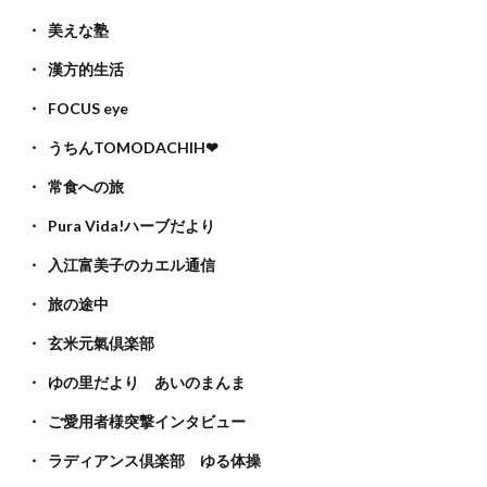
美えな塾
漢方的生活
FOCUS eye
うちんTOMODACHIH❤
常食への旅
Pura Vida!ハーブだより
入江富美子のカエル通信
旅の途中
玄米元氣倶楽部
ゆの里だより あいのまんま
ご愛用者様突撃インタビュー
ラディアンス倶楽部 ゆる体操