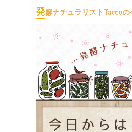
発
酵ナチュラリストTaccoの