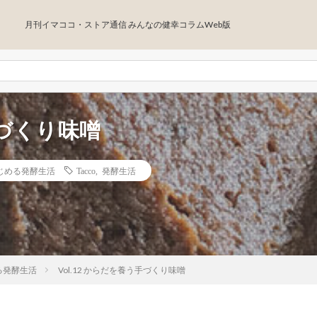
月刊イマココ・ストア通信 みんなの健幸コラムWeb版
手づくり味噌
はじめる発酵生活
Tacco
,
発酵生活
る発酵生活
Vol.12 からだを養う手づくり味噌