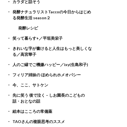
カラダと話そう
発酵ナチュラリストTaccoの今日からはじめ
る発酵生活 season２
発酵レシピ
笑って暮らす+／平垣美栄子
きれいな字が書けると人生はもっと美しくな
る／高宮華子
人のご縁でご機嫌ハッピー／ixy(生島和子)
フィリア姉妹の ほめられホメオパシー
今、ここ、サトケン
先に笑う 後で泣く – しお園長のこどもの
話・おとなの話
絵本はこころの常備薬
TAOさんの複眼思考のススメ