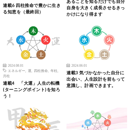
あることを知るだけでも自分
連載6 四柱推命で豊かに生き
自身を大きく成長させるきっ
る知恵を（最終回）
かけになり得ます
2024.08.01
2024.06.01
エネルギー
,
運
,
四柱推命
,
年柱
,
連載3 気づかなかった自分に
月柱
出会い、人生設計を前もって
連載4 「大運」人生の転機
意識し、計画できます。
(ターニングポイント)を知ろ
う！