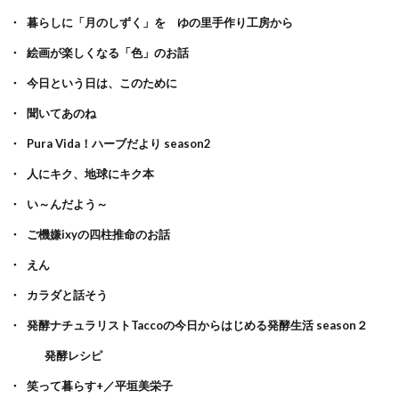
暮らしに「月のしずく」を ゆの里手作り工房から
絵画が楽しくなる「色」のお話
今日という日は、このために
聞いてあのね
Pura Vida！ハーブだより season2
人にキク、地球にキク本
い～んだよう～
ご機嫌ixyの四柱推命のお話
えん
カラダと話そう
発酵ナチュラリストTaccoの今日からはじめる発酵生活 season２
発酵レシピ
笑って暮らす+／平垣美栄子