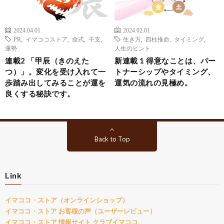
2024.04.01
2024.02.01
PR
,
イマココストア
,
命式
,
干支
,
生き方
,
四柱推命
,
タイミング
,
運勢
人生のヒント
連載2 「甲辰（きのえた
新連載 1 得意なことは、パー
つ）」。変化を受け入れて一
トナーシップやタイミング、
歩踏み出してみることが運を
運気の流れの見極め。
良くする秘訣です。
Back to Top
Link
イマココ・ストア（オンラインショップ）
イマココ・ストア お客様の声（ユーザーレビュー）
イマココ・ストア 情報サイト クラブイマココ