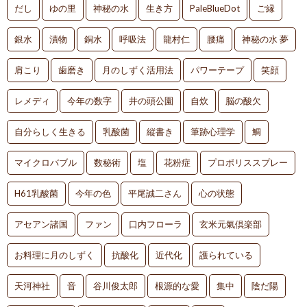
だし
ゆの里
神秘の水
生き方
PaleBlueDot
ご縁
銀水
漬物
銅水
呼吸法
龍村仁
腰痛
神秘の水 夢
肩こり
歯磨き
月のしずく活用法
パワーテープ
笑顔
レメディ
今年の数字
井の頭公園
自炊
脳の酸欠
自分らしく生きる
乳酸菌
縦書き
筆跡心理学
鯛
マイクロバブル
数秘術
塩
花粉症
プロポリススプレー
H61乳酸菌
今年の色
平尾誠二さん
心の状態
アセアン諸国
ファン
口内フローラ
玄米元氣倶楽部
お料理に月のしずく
抗酸化
近代化
護られている
天河神社
音
谷川俊太郎
根源的な愛
集中
陰だ陽