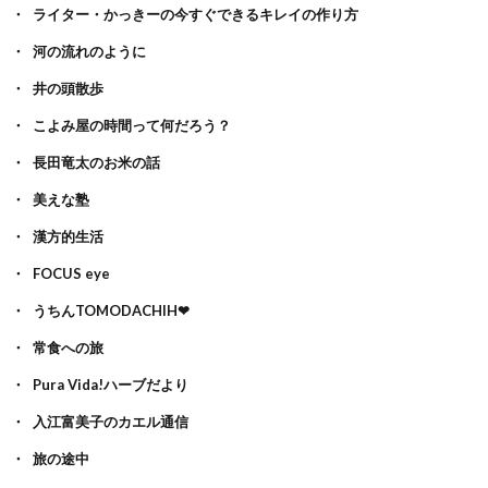
ライター・かっきーの今すぐできるキレイの作り方
河の流れのように
井の頭散歩
こよみ屋の時間って何だろう？
長田竜太のお米の話
美えな塾
漢方的生活
FOCUS eye
うちんTOMODACHIH❤
常食への旅
Pura Vida!ハーブだより
入江富美子のカエル通信
旅の途中