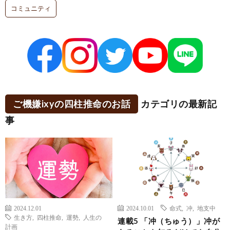
コミュニティ
ご機嫌ixyの四柱推命のお話
カテゴリの最新記
事
2024.12.01
2024.10.01
命式
,
冲
,
地支中
生き方
,
四柱推命
,
運勢
,
人生の
連載5 「冲（ちゅう）」冲が
計画