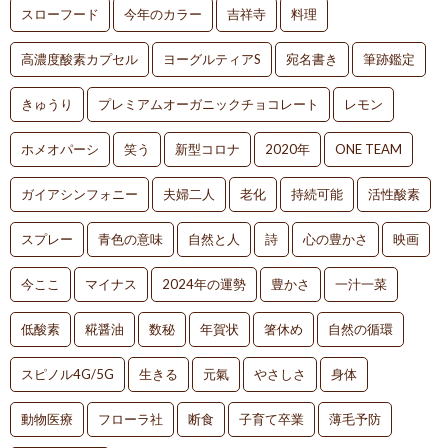
スローフード
今年のカラー
吉祥寺
料理
高濃度酸素カプセル
ヨーグルティアS
宛名書き
筆跡鑑定
きゅうり
プレミアムオーガニックチョコレート
レモン
ホメオパーシ
笑う
新型コロナ
2020年
ONE TEAM
ガイアシンフォニー
夫婦二人
老化
持続可能
活性酸素
スプレー
青色の意味
自然と人
詩
心の豊かさ
映画
今ここ
マイナス
2024年の運勢
豊かさ
一汁一菜
低酸素
糀醤油
数秘
年賀状
箸休め
自然の循環
スピノル4G/5G
生きる
元氣
やさしさ
身体
動物医療
フローラ社
断食
子育て卒業
薄毛予防