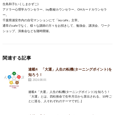
生島和子(いくしまかずこ)
アドラー心理学カウンセラー、ixy数秘カウンセラー、OHカードカウンセラ
ー。
千葉県浦安市内の自宅マンションにて「ixy cafe」主宰。
通常のcafeでなく、様々な講師の方々をお招きして、勉強会、講演会、ワーク
ショップ、演奏会などを随時開催。
関連する記事
連載4 「大運」人生の転機(ターニングポイント)を
知ろう！
2024.08.01
連載4 「大運」 人生の転機(ターニングポイント)を知ろう！
「大運」とは、四柱推命で生年月日から算出される、10年ご
とに巡る、人それぞれのテーマです[…]