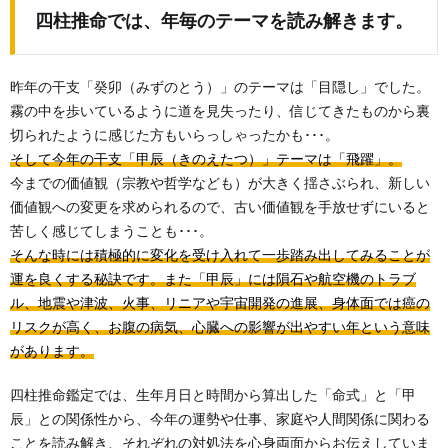
四柱推命では、年毎のテーマを読み解きます。
昨年の干支「癸卯（みずのとう）」のテーマは「目隠し」でした。
霧の中を歩いているように道を見失ったり、信じてきたものから裏
切られたように感じた方もいらっしゃったかも･･･。
そして今年の干支「甲辰（きのえたつ）」テーマは「飛躍」。
今までの価値観（宗教や哲学なども）が大きく揺さぶられ、新しい
価値観への変更を求められるので、古い価値観を手放せずにいると
苦しく感じてしまうことも･･･。
そんな時には積極的に変化を受け入れて一歩踏み出してみることが
運を良くする秘訣です。また「甲辰」には隕石や航空機のトラブ
ル、地震や津波、火事、リニアや宇宙開発の進展、身体面では癌の
リスクが高く、お腹の病気、心臓への影響が出やすい年という意味
があります。
四柱推命鑑定では、生年月日と時間から算出した「命式」と「甲
辰」との関係性から、今年の運勢や仕事、家庭や人間関係に関わる
ことを読み解き、それぞれの対処法を心身両面からお伝えしていま