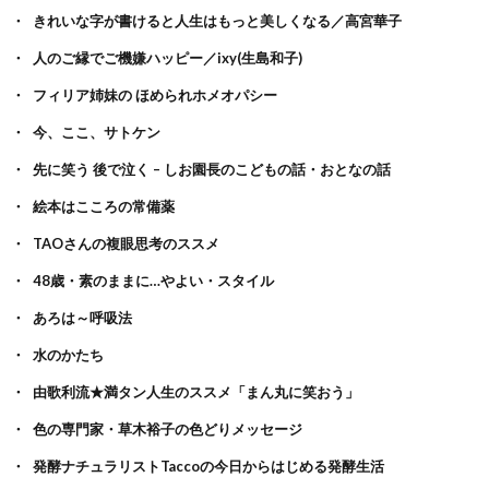
きれいな字が書けると人生はもっと美しくなる／高宮華子
人のご縁でご機嫌ハッピー／ixy(生島和子)
フィリア姉妹の ほめられホメオパシー
今、ここ、サトケン
先に笑う 後で泣く – しお園長のこどもの話・おとなの話
絵本はこころの常備薬
TAOさんの複眼思考のススメ
48歳・素のままに…やよい・スタイル
あろは～呼吸法
水のかたち
由歌利流★満タン人生のススメ「まん丸に笑おう」
色の専門家・草木裕子の色どりメッセージ
発酵ナチュラリストTaccoの今日からはじめる発酵生活