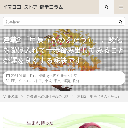
連載2 「甲辰（きのえたつ）」。変化
を受け入れて一歩踏み出してみること
が運を良くする秘訣です。
2024.04.01
ご機嫌ixyの四柱推命のお話
PR
,
イマココストア
,
命式
,
干支
,
運勢
,
良縁
ご機嫌ixyの四柱推命のお話
連載2 「甲辰（きのえたつ）」
HOME