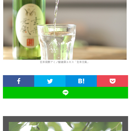
玄米発酵アミノ酸健康エキス「玄米元氣」