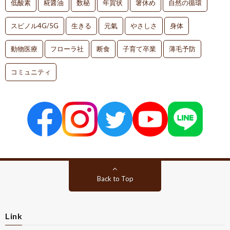
低酸素
糀醤油
数秘
年賀状
箸休め
自然の循環
スピノル4G/5G
生きる
元氣
やさしさ
身体
動物医療
フローラ社
断食
子育て卒業
薄毛予防
コミュニティ
Back to Top
Link