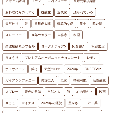
アセアン諸国
ファン
口内フローラ
玄米元氣倶楽部
お料理に月のしずく
抗酸化
近代化
護られている
天河神社
音
谷川俊太郎
根源的な愛
集中
陰だ陽
スローフード
今年のカラー
吉祥寺
料理
高濃度酸素カプセル
ヨーグルティアS
宛名書き
筆跡鑑定
きゅうり
プレミアムオーガニックチョコレート
レモン
ホメオパーシ
笑う
新型コロナ
2020年
ONE TEAM
ガイアシンフォニー
夫婦二人
老化
持続可能
活性酸素
スプレー
青色の意味
自然と人
詩
心の豊かさ
映画
今ここ
マイナス
2024年の運勢
豊かさ
一汁一菜