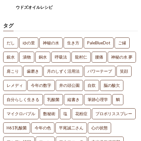
ウドズオイルレシピ
タグ
だし
ゆの里
神秘の水
生き方
PaleBlueDot
ご縁
銀水
漬物
銅水
呼吸法
龍村仁
腰痛
神秘の水 夢
肩こり
歯磨き
月のしずく活用法
パワーテープ
笑顔
レメディ
今年の数字
井の頭公園
自炊
脳の酸欠
自分らしく生きる
乳酸菌
縦書き
筆跡心理学
鯛
マイクロバブル
数秘術
塩
花粉症
プロポリススプレー
H61乳酸菌
今年の色
平尾誠二さん
心の状態