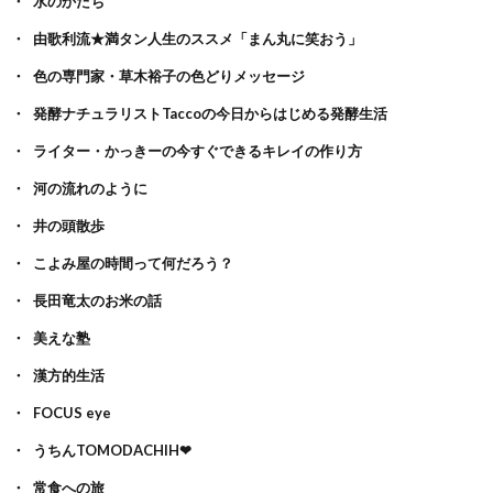
水のかたち
由歌利流★満タン人生のススメ「まん丸に笑おう」
色の専門家・草木裕子の色どりメッセージ
発酵ナチュラリストTaccoの今日からはじめる発酵生活
ライター・かっきーの今すぐできるキレイの作り方
河の流れのように
井の頭散歩
こよみ屋の時間って何だろう？
長田竜太のお米の話
美えな塾
漢方的生活
FOCUS eye
うちんTOMODACHIH❤
常食への旅