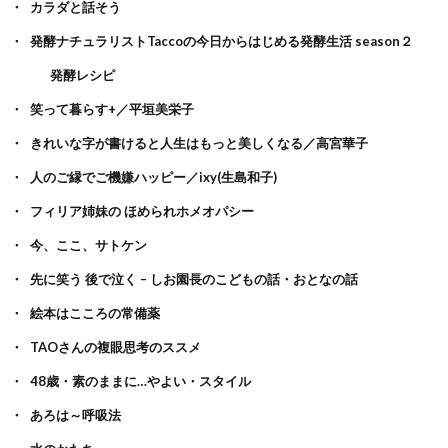
カラダと話そう
発酵ナチュラリストTaccoの今日からはじめる発酵生活 season２
発酵レシピ
笑って暮らす+／平垣美栄子
きれいな字が書けると人生はもっと美しくなる／高宮華子
人のご縁でご機嫌ハッピー／ixy(生島和子)
フィリア姉妹の ほめられホメオパシー
今、ここ、サトケン
先に笑う 後で泣く – しお園長のこどもの話・おとなの話
絵本はこころの常備薬
TAOさんの複眼思考のススメ
48歳・素のままに…やよい・スタイル
あろは～呼吸法