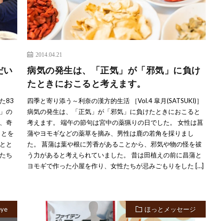
2014.04.21
だい
病気の発生は、「正気」が「邪気」に負け
たときにおこると考えます。
た83
四季と寄り添う～利奈の漢方的生活 ［Vol.4 皐月(SATSUKI)］
」の
病気の発生は、「正気」が「邪気」に負けたときにおこると
、奇
考えます。 端午の節句は宮中の薬猟りの日でした。 女性は菖
ことを
蒲やヨモギなどの薬草を摘み、男性は鹿の若角を採りまし
とと
た。 菖蒲は葉や根に芳香があることから、邪気や物の怪を祓
たち
う力があると考えられていました。 昔は田植えの前に昌蒲と
ヨモギで作った小屋を作り、女性たちが忌みごもりをした […]
eye
ほっとメッセージ