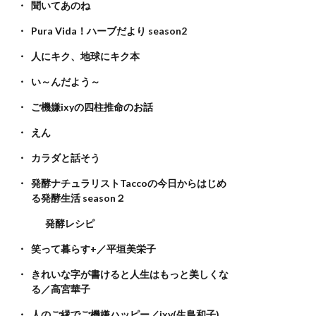
聞いてあのね
Pura Vida！ハーブだより season2
人にキク、地球にキク本
い～んだよう～
ご機嫌ixyの四柱推命のお話
えん
カラダと話そう
発酵ナチュラリストTaccoの今日からはじめ
る発酵生活 season２
発酵レシピ
笑って暮らす+／平垣美栄子
きれいな字が書けると人生はもっと美しくな
る／高宮華子
人のご縁でご機嫌ハッピー／ixy(生島和子)