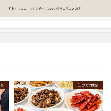
月刊イマココ・ストア通信 みんなの健幸コラムWeb版
のね
漢方的生活