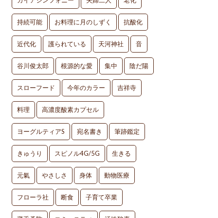
ガイアシンフォニー
夫婦二人
老化
持続可能
お料理に月のしずく
抗酸化
近代化
護られている
天河神社
音
谷川俊太郎
根源的な愛
集中
陰だ陽
スローフード
今年のカラー
吉祥寺
料理
高濃度酸素カプセル
ヨーグルティアS
宛名書き
筆跡鑑定
きゅうり
スピノル4G/5G
生きる
元氣
やさしさ
身体
動物医療
フローラ社
断食
子育て卒業