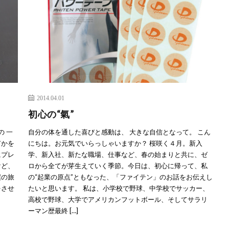
2014.04.01
初心の“氣”
の 一
自分の体を通した喜びと感動は、 大きな自信となって。 こん
何かを
にちは。お元気でいらっしゃいますか？ 桜咲く４月。新入
にプレ
学、新入社、新たな職場、仕事など、春の始まりと共に、ゼ
けど、
ロから全てが芽生えていく季節。今日は、初心に帰って、私
僕の旅
の“起業の原点”ともなった、「ファイテン」のお話をお伝えし
をさせ
たいと思います。 私は、小学校で野球、中学校でサッカー、
高校で野球、大学でアメリカンフットボール、そしてサラリ
ーマン歴最終 […]