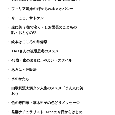
フィリア姉妹の ほめられホメオパシー
今、ここ、サトケン
先に笑う 後で泣く – しお園長のこどもの
話・おとなの話
絵本はこころの常備薬
TAOさんの複眼思考のススメ
48歳・素のままに…やよい・スタイル
あろは～呼吸法
水のかたち
由歌利流★満タン人生のススメ「まん丸に笑
おう」
色の専門家・草木裕子の色どりメッセージ
発酵ナチュラリストTaccoの今日からはじめ