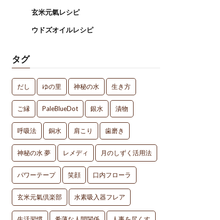
玄米元氣レシピ
ウドズオイルレシピ
タグ
だし
ゆの里
神秘の水
生き方
ご縁
PaleBlueDot
銀水
漬物
呼吸法
銅水
肩こり
歯磨き
神秘の水 夢
レメディ
月のしずく活用法
パワーテープ
笑顔
口内フローラ
玄米元氣倶楽部
水素吸入器フレア
生活習慣
希薄な人間関係
人事を尽くす