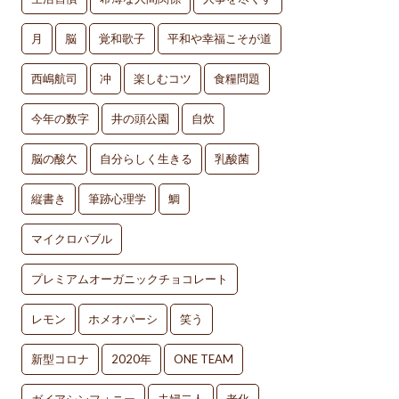
月
脳
覚和歌子
平和や幸福こそが道
西嶋航司
冲
楽しむコツ
食糧問題
今年の数字
井の頭公園
自炊
脳の酸欠
自分らしく生きる
乳酸菌
縦書き
筆跡心理学
鯛
マイクロバブル
プレミアムオーガニックチョコレート
レモン
ホメオパーシ
笑う
新型コロナ
2020年
ONE TEAM