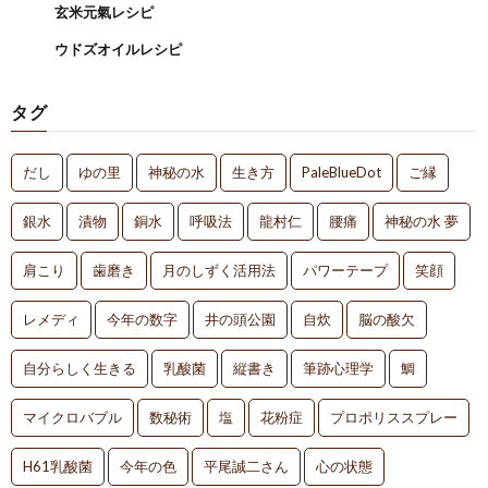
玄米元氣レシピ
ウドズオイルレシピ
タグ
だし
ゆの里
神秘の水
生き方
PaleBlueDot
ご縁
銀水
漬物
銅水
呼吸法
龍村仁
腰痛
神秘の水 夢
肩こり
歯磨き
月のしずく活用法
パワーテープ
笑顔
レメディ
今年の数字
井の頭公園
自炊
脳の酸欠
自分らしく生きる
乳酸菌
縦書き
筆跡心理学
鯛
マイクロバブル
数秘術
塩
花粉症
プロポリススプレー
H61乳酸菌
今年の色
平尾誠二さん
心の状態