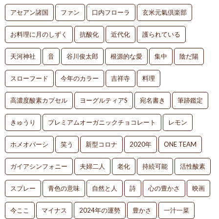
アセアン諸国
ファン
口内フローラ
玄米元氣倶楽部
お料理に月のしずく
抗酸化
近代化
護られている
天河神社
音
谷川俊太郎
根源的な愛
集中
陰だ陽
スローフード
今年のカラー
吉祥寺
料理
高濃度酸素カプセル
ヨーグルティアS
宛名書き
筆跡鑑定
きゅうり
プレミアムオーガニックチョコレート
レモン
ホメオパーシ
笑う
新型コロナ
2020年
ONE TEAM
ガイアシンフォニー
夫婦二人
老化
持続可能
活性酸素
スプレー
青色の意味
自然と人
詩
心の豊かさ
映画
今ここ
マイナス
2024年の運勢
豊かさ
一汁一菜