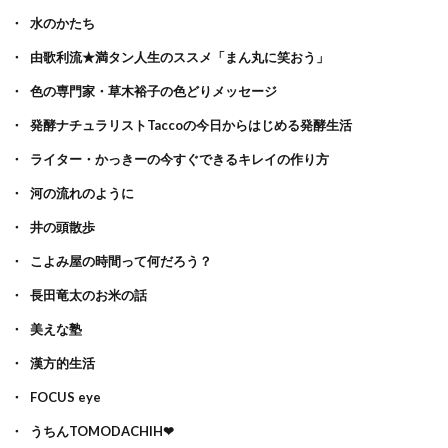
水のかたち
由歌利流★満タン人生のススメ「まん丸に笑おう」
色の専門家・草木裕子の色どりメッセージ
発酵ナチュラリストTaccoの今日からはじめる発酵生活
ライター・かっきーの今すぐできるキレイの作り方
河の流れのように
井の頭散歩
こよみ屋の時間って何だろう？
長田竜太のお米の話
美えな塾
漢方的生活
FOCUS eye
うちんTOMODACHIH❤