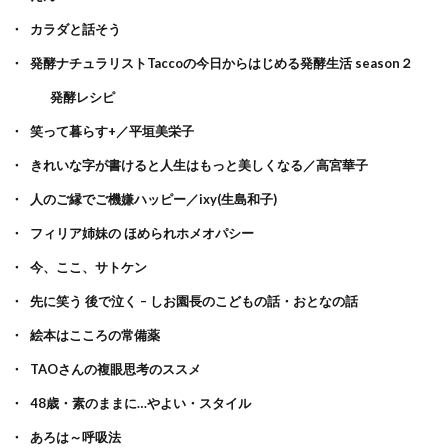
カラダと話そう
発酵ナチュラリストTaccoの今日からはじめる発酵生活 season２
発酵レシピ
笑って暮らす+／平垣美栄子
きれいな字が書けると人生はもっと美しくなる／高宮華子
人のご縁でご機嫌ハッピー／ixy(生島和子)
フィリア姉妹の ほめられホメオパシー
今、ここ、サトケン
先に笑う 後で泣く – しお園長のこどもの話・おとなの話
絵本はこころの常備薬
TAOさんの複眼思考のススメ
48歳・素のままに…やよい・スタイル
あろは～呼吸法