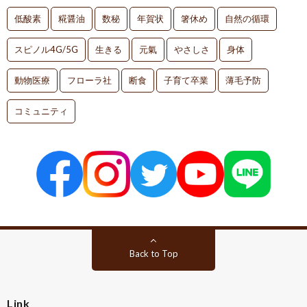
低酸素
糀醤油
数秘
年賀状
箸休め
自然の循環
スピノル4G/5G
生きる
元氣
やさしさ
身体
動物医療
フローラ社
断食
子育て卒業
薄毛予防
コミュニティ
Back to Top
Link