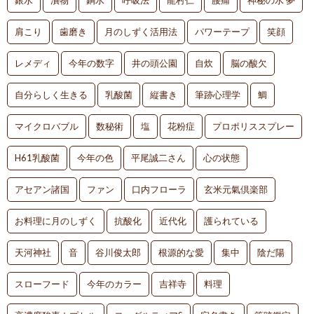
銀水
漬物
銅水
呼吸法
龍村仁
腰痛
神秘の水 夢
肩こり
歯磨き
月のしずく活用法
パワーテープ
笑顔
レメディ
今年の数字
井の頭公園
自炊
脳の酸欠
自分らしく生きる
乳酸菌
縦書き
筆跡心理学
鯛
マイクロバブル
数秘術
塩
花粉症
プロポリススプレー
H61乳酸菌
今年の色
平尾誠二さん
心の状態
アセアン諸国
ファン
口内フローラ
玄米元氣倶楽部
お料理に月のしずく
抗酸化
近代化
護られている
天河神社
音
谷川俊太郎
根源的な愛
集中
陰だ陽
スローフード
今年のカラー
吉祥寺
料理