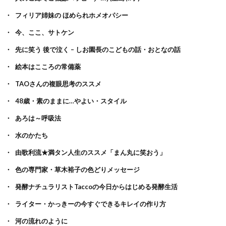
フィリア姉妹の ほめられホメオパシー
今、ここ、サトケン
先に笑う 後で泣く – しお園長のこどもの話・おとなの話
絵本はこころの常備薬
TAOさんの複眼思考のススメ
48歳・素のままに…やよい・スタイル
あろは～呼吸法
水のかたち
由歌利流★満タン人生のススメ「まん丸に笑おう」
色の専門家・草木裕子の色どりメッセージ
発酵ナチュラリストTaccoの今日からはじめる発酵生活
ライター・かっきーの今すぐできるキレイの作り方
河の流れのように