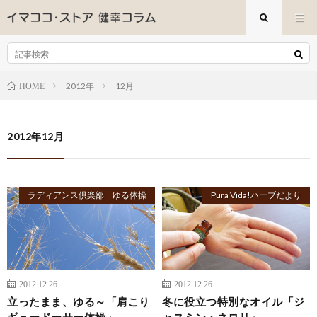
2012年
12月
HOME
2012年12月
ラディアンス倶楽部 ゆる体操
Pura Vida!ハーブだより
2012.12.26
2012.12.26
立ったまま、ゆる～「肩こり
冬に役立つ特別なオイル「ジ
ギュードーサー体操」
ャスミン・ネロリ」