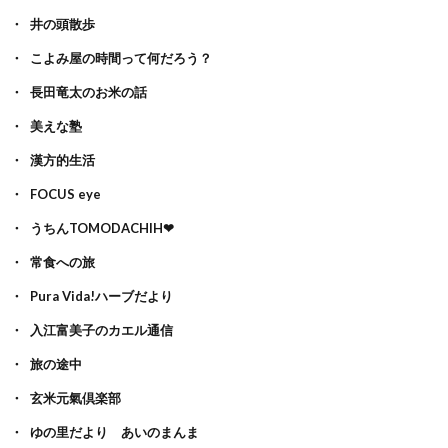
井の頭散歩
こよみ屋の時間って何だろう？
長田竜太のお米の話
美えな塾
漢方的生活
FOCUS eye
うちんTOMODACHIH❤
常食への旅
Pura Vida!ハーブだより
入江富美子のカエル通信
旅の途中
玄米元氣倶楽部
ゆの里だより あいのまんま