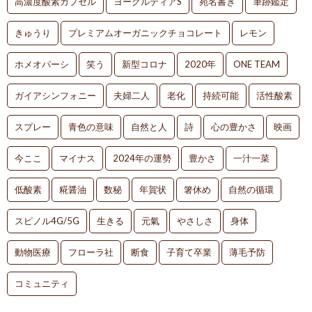
高濃度酸素カプセル
ヨーグルティアS
宛名書き
筆跡鑑定
きゅうり
プレミアムオーガニックチョコレート
レモン
ホメオパーシ
笑う
新型コロナ
2020年
ONE TEAM
ガイアシンフォニー
夫婦二人
老化
持続可能
活性酸素
スプレー
青色の意味
自然と人
詩
心の豊かさ
映画
今ここ
マイナス
2024年の運勢
豊かさ
一汁一菜
低酸素
糀醤油
数秘
年賀状
箸休め
自然の循環
スピノル4G/5G
生きる
元氣
やさしさ
身体
動物医療
フローラ社
断食
子育て卒業
薄毛予防
コミュニティ