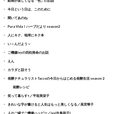
絵画が楽しくなる「色」のお話
今日という日は、このために
聞いてあのね
Pura Vida！ハーブだより season2
人にキク、地球にキク本
い～んだよう～
ご機嫌ixyの四柱推命のお話
えん
カラダと話そう
発酵ナチュラリストTaccoの今日からはじめる発酵生活 season２
発酵レシピ
笑って暮らす+／平垣美栄子
きれいな字が書けると人生はもっと美しくなる／高宮華子
人のご縁でご機嫌ハッピー／ixy(生島和子)