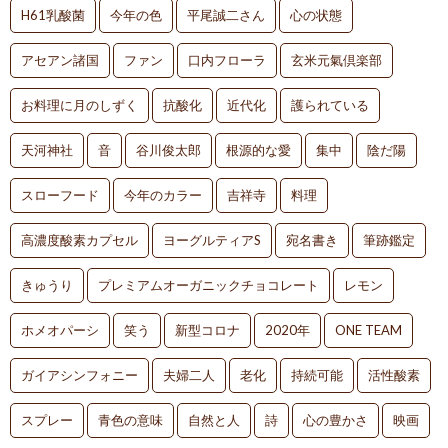
H61乳酸菌
今年の色
平尾誠二さん
心の状態
アセアン諸国
ファン
口内フローラ
玄米元氣倶楽部
お料理に月のしずく
抗酸化
近代化
護られている
天河神社
音
谷川俊太郎
根源的な愛
集中
陰だ陽
スローフード
今年のカラー
吉祥寺
料理
高濃度酸素カプセル
ヨーグルティアS
宛名書き
筆跡鑑定
きゅうり
プレミアムオーガニックチョコレート
レモン
ホメオパーシ
笑う
新型コロナ
2020年
ONE TEAM
ガイアシンフォニー
夫婦二人
老化
持続可能
活性酸素
スプレー
青色の意味
自然と人
詩
心の豊かさ
映画