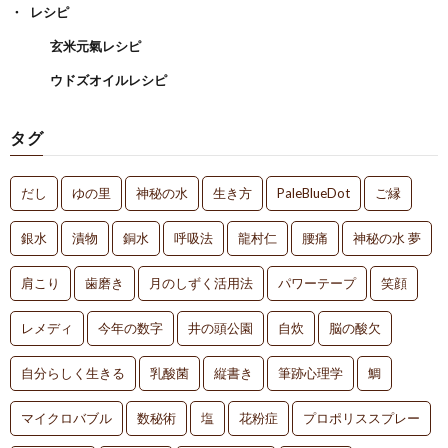
レシピ
玄米元氣レシピ
ウドズオイルレシピ
タグ
だし
ゆの里
神秘の水
生き方
PaleBlueDot
ご縁
銀水
漬物
銅水
呼吸法
龍村仁
腰痛
神秘の水 夢
肩こり
歯磨き
月のしずく活用法
パワーテープ
笑顔
レメディ
今年の数字
井の頭公園
自炊
脳の酸欠
自分らしく生きる
乳酸菌
縦書き
筆跡心理学
鯛
マイクロバブル
数秘術
塩
花粉症
プロポリススプレー