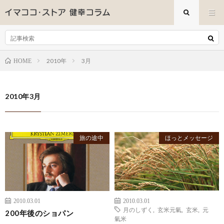
2010年
3月
HOME
2010年3月
旅の途中
ほっとメッセージ
2010.03.01
2010.03.01
月のしずく
,
玄米元氣
,
玄米
,
元
200年後のショパン
氣米