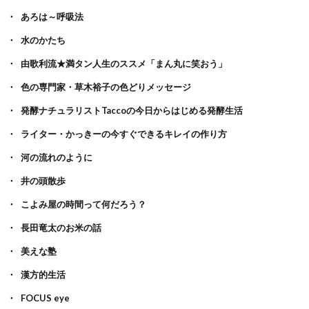
あろは～呼吸法
水のかたち
由歌利流★満タン人生のススメ「まん丸に笑おう」
色の専門家・草木裕子の色どりメッセージ
発酵ナチュラリストTaccoの今日からはじめる発酵生活
ライター・かっきーの今すぐできるキレイの作り方
河の流れのように
井の頭散歩
こよみ屋の時間って何だろう？
長田竜太のお米の話
美えな塾
漢方的生活
FOCUS eye