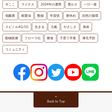
今ここ
マイナス
2024年の運勢
豊かさ
一汁一菜
低酸素
糀醤油
数秘
年賀状
箸休め
自然の循環
スピノル4G/5G
生きる
元氣
やさしさ
身体
動物医療
フローラ社
断食
子育て卒業
薄毛予防
コミュニティ
Back to Top