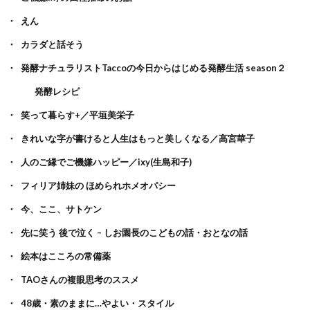
えん
カラダと話そう
発酵ナチュラリストTaccoの今日からはじめる発酵生活 season２
発酵レシピ
笑って暮らす+／平垣美栄子
きれいな字が書けると人生はもっと美しくなる／高宮華子
人のご縁でご機嫌ハッピー／ixy(生島和子)
フィリア姉妹の ほめられホメオパシー
今、ここ、サトケン
先に笑う 後で泣く – しお園長のこどもの話・おとなの話
絵本はこころの常備薬
TAOさんの複眼思考のススメ
48歳・素のままに…やよい・スタイル