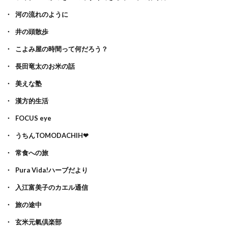
河の流れのように
井の頭散歩
こよみ屋の時間って何だろう？
長田竜太のお米の話
美えな塾
漢方的生活
FOCUS eye
うちんTOMODACHIH❤
常食への旅
Pura Vida!ハーブだより
入江富美子のカエル通信
旅の途中
玄米元氣倶楽部