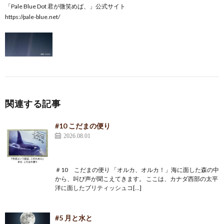
「Pale Blue Dot 君が微笑めば、」公式サイト
https://pale-blue.net/
関連する記事
#10 こだまの便り
2026.08.01
＃10 こだまの便り 「オルカ、オルカ！」海に面した森の中
から、叫び声が聞こえてきます。 ここは、カナダ西部の太平
洋に面したブリティッシュコ[…]
#5 月と水と