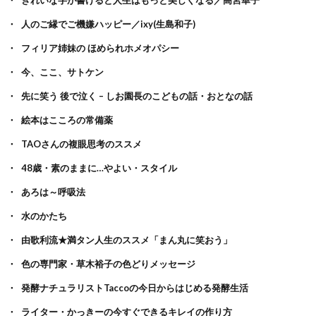
人のご縁でご機嫌ハッピー／ixy(生島和子)
フィリア姉妹の ほめられホメオパシー
今、ここ、サトケン
先に笑う 後で泣く – しお園長のこどもの話・おとなの話
絵本はこころの常備薬
TAOさんの複眼思考のススメ
48歳・素のままに…やよい・スタイル
あろは～呼吸法
水のかたち
由歌利流★満タン人生のススメ「まん丸に笑おう」
色の専門家・草木裕子の色どりメッセージ
発酵ナチュラリストTaccoの今日からはじめる発酵生活
ライター・かっきーの今すぐできるキレイの作り方