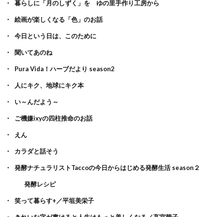
暮らしに「月のしずく」を ゆの里手作り工房から
絵画が楽しくなる「色」のお話
今日という日は、このために
聞いてあのね
Pura Vida！ハーブだより season2
人にキク、地球にキク本
い～んだよう～
ご機嫌ixyの四柱推命のお話
えん
カラダと話そう
発酵ナチュラリストTaccoの今日からはじめる発酵生活 season２
発酵レシピ
笑って暮らす+／平垣美栄子
きれいな字が書けると人生はもっと美しくなる／高宮華子