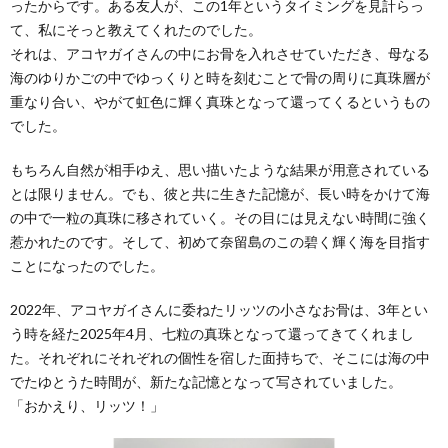
ったからです。ある友人が、この1年というタイミングを見計らっ
て、私にそっと教えてくれたのでした。
それは、アコヤガイさんの中にお骨を入れさせていただき、母なる
海のゆりかごの中でゆっくりと時を刻むことで骨の周りに真珠層が
重なり合い、やがて虹色に輝く真珠となって還ってくるというもの
でした。
もちろん自然が相手ゆえ、思い描いたような結果が用意されている
とは限りません。でも、彼と共に生きた記憶が、長い時をかけて海
の中で一粒の真珠に移されていく。その目には見えない時間に強く
惹かれたのです。そして、初めて奈留島のこの碧く輝く海を目指す
ことになったのでした。
2022年、アコヤガイさんに委ねたリッツの小さなお骨は、3年とい
う時を経た2025年4月、七粒の真珠となって還ってきてくれまし
た。それぞれにそれぞれの個性を宿した面持ちで、そこには海の中
でたゆとうた時間が、新たな記憶となって写されていました。
「おかえり、リッツ！」