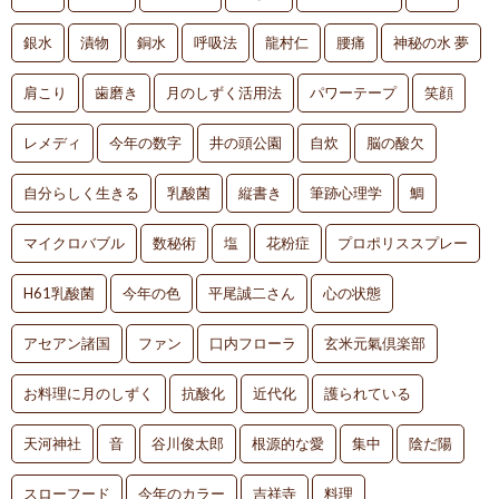
銀水
漬物
銅水
呼吸法
龍村仁
腰痛
神秘の水 夢
肩こり
歯磨き
月のしずく活用法
パワーテープ
笑顔
レメディ
今年の数字
井の頭公園
自炊
脳の酸欠
自分らしく生きる
乳酸菌
縦書き
筆跡心理学
鯛
マイクロバブル
数秘術
塩
花粉症
プロポリススプレー
H61乳酸菌
今年の色
平尾誠二さん
心の状態
アセアン諸国
ファン
口内フローラ
玄米元氣倶楽部
お料理に月のしずく
抗酸化
近代化
護られている
天河神社
音
谷川俊太郎
根源的な愛
集中
陰だ陽
スローフード
今年のカラー
吉祥寺
料理