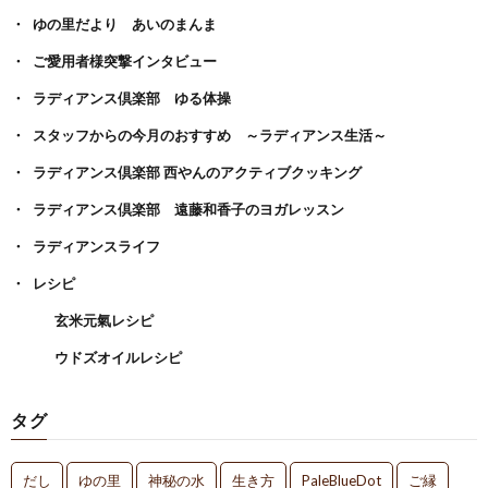
ゆの里だより あいのまんま
ご愛用者様突撃インタビュー
ラディアンス倶楽部 ゆる体操
スタッフからの今月のおすすめ ～ラディアンス生活～
ラディアンス倶楽部 西やんのアクティブクッキング
ラディアンス倶楽部 遠藤和香子のヨガレッスン
ラディアンスライフ
レシピ
玄米元氣レシピ
ウドズオイルレシピ
タグ
だし
ゆの里
神秘の水
生き方
PaleBlueDot
ご縁