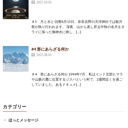
2025.10.01
＃5 月と水と 旧暦8月15日、奈良吉野の天河神社では観月
祭が執り行われます。 深夜、山から差し昇る中秋の名月をタ
ライに張った御神水に映し、[…]
#4 形にあらざる何か
2025.08.01
＃4 形にあらざる何か 1994年7月、私はインド北部ヒマラ
ヤ山脈の麓に位置するジスパという村で、2週間近くを過ご
していました。あるドキュメ[…]
カテゴリー
ほっとメッセージ