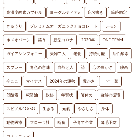
高濃度酸素カプセル
ヨーグルティアS
宛名書き
筆跡鑑定
きゅうり
プレミアムオーガニックチョコレート
レモン
ホメオパーシ
笑う
新型コロナ
2020年
ONE TEAM
ガイアシンフォニー
夫婦二人
老化
持続可能
活性酸素
スプレー
青色の意味
自然と人
詩
心の豊かさ
映画
今ここ
マイナス
2024年の運勢
豊かさ
一汁一菜
低酸素
糀醤油
数秘
年賀状
箸休め
自然の循環
スピノル4G/5G
生きる
元氣
やさしさ
身体
動物医療
フローラ社
断食
子育て卒業
薄毛予防
コミュニティ