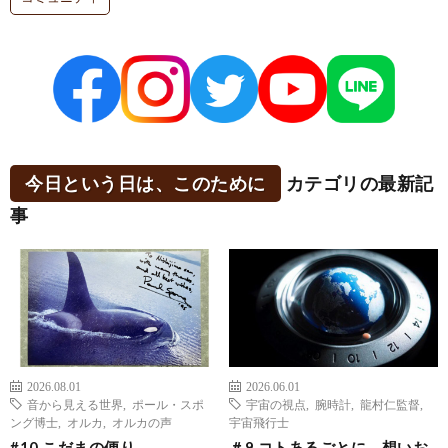
今日という日は、このために
カテゴリの最新記
事
2026.08.01
2026.06.01
音から見える世界
,
ポール・スポ
宇宙の視点
,
腕時計
,
龍村仁監督
,
ング博士
,
オルカ
,
オルカの声
宇宙飛行士
#10 こだまの便り
＃9 コトあるごとに、想いお