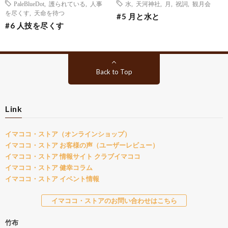
PaleBlueDot
,
護られている
,
人事
水
,
天河神社
,
月
,
祝詞
,
観月会
を尽くす
,
天命を待つ
#5 月と水と
#6 人技を尽くす
Back to Top
Link
イマココ・ストア（オンラインショップ）
イマココ・ストア お客様の声（ユーザーレビュー）
イマココ・ストア 情報サイト クラブイマココ
イマココ・ストア 健幸コラム
イマココ・ストア イベント情報
イマココ・ストアのお問い合わせはこちら
竹布