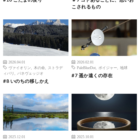
こされるもの
2026.04.01
2026.02.01
ヴァイオリン
,
木の命
,
ストラデ
PaleBlueDot
,
ボイジャー
,
地球
ィバリ
,
パネヴェッジオ
#7 遥か遠くの存在
#8 いのちの移しかえ
2025.12.01
2025.10.01