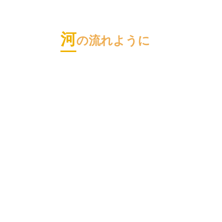
河
の流れように