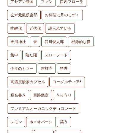
アセアン諸国
ファン
口内フローラ
玄米元氣倶楽部
お料理に月のしずく
抗酸化
近代化
護られている
天河神社
音
谷川俊太郎
根源的な愛
集中
陰だ陽
スローフード
今年のカラー
吉祥寺
料理
高濃度酸素カプセル
ヨーグルティアS
宛名書き
筆跡鑑定
きゅうり
プレミアムオーガニックチョコレート
レモン
ホメオパーシ
笑う