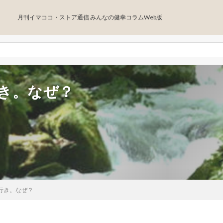
月刊イマココ・ストア通信 みんなの健幸コラムWeb版
行き。なぜ？
れ行き。なぜ？