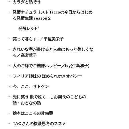
カラダと話そう
発酵ナチュラリストTaccoの今日からはじめ
る発酵生活 season２
発酵レシピ
笑って暮らす+／平垣美栄子
きれいな字が書けると人生はもっと美しくな
る／高宮華子
人のご縁でご機嫌ハッピー／ixy(生島和子)
フィリア姉妹の ほめられホメオパシー
今、ここ、サトケン
先に笑う 後で泣く – しお園長のこどもの
話・おとなの話
絵本はこころの常備薬
TAOさんの複眼思考のススメ