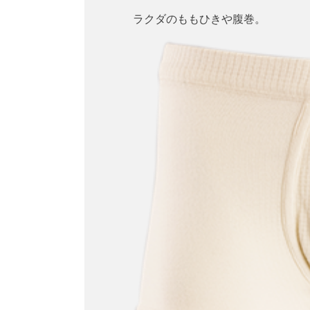
ラクダのももひきや腹巻。