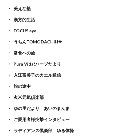
美えな塾
漢方的生活
FOCUS eye
うちんTOMODACHIH❤
常食への旅
Pura Vida!ハーブだより
入江富美子のカエル通信
旅の途中
玄米元氣倶楽部
ゆの里だより あいのまんま
ご愛用者様突撃インタビュー
ラディアンス倶楽部 ゆる体操