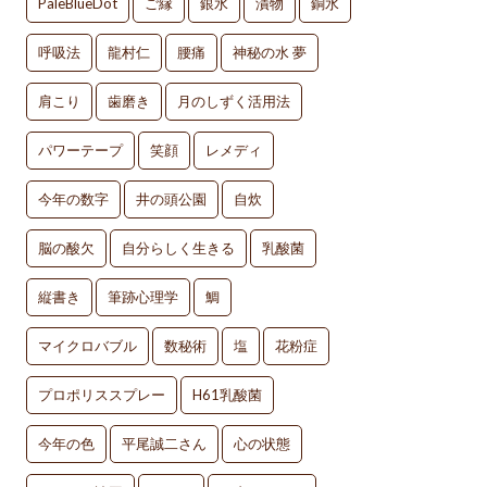
PaleBlueDot
ご縁
銀水
漬物
銅水
呼吸法
龍村仁
腰痛
神秘の水 夢
肩こり
歯磨き
月のしずく活用法
パワーテープ
笑顔
レメディ
今年の数字
井の頭公園
自炊
脳の酸欠
自分らしく生きる
乳酸菌
縦書き
筆跡心理学
鯛
マイクロバブル
数秘術
塩
花粉症
プロポリススプレー
H61乳酸菌
今年の色
平尾誠二さん
心の状態