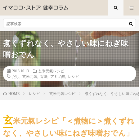
煮くずれなく、やさしい味にねぎ味
噌おでん
2018.10.13
玄米元氣レシピ
だし
,
玄米元氣
,
旨味
,
アミノ酸
,
レシピ
レシピ
玄米元氣レシピ
煮くずれなく、やさしい味にね
HOME
玄
米元氣レシピ「＜煮物に＞煮くずれ
なく、やさしい味にねぎ味噌おでん」