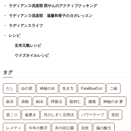
ラディアンス倶楽部 西やんのアクティブクッキング
ラディアンス倶楽部 遠藤和香子のヨガレッスン
ラディアンスライフ
レシピ
玄米元氣レシピ
ウドズオイルレシピ
タグ
だし
ゆの里
神秘の水
生き方
PaleBlueDot
ご縁
銀水
漬物
銅水
呼吸法
龍村仁
腰痛
神秘の水 夢
肩こり
歯磨き
月のしずく活用法
パワーテープ
笑顔
レメディ
今年の数字
井の頭公園
自炊
脳の酸欠