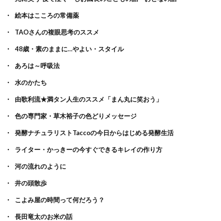
絵本はこころの常備薬
TAOさんの複眼思考のススメ
48歳・素のままに…やよい・スタイル
あろは～呼吸法
水のかたち
由歌利流★満タン人生のススメ「まん丸に笑おう」
色の専門家・草木裕子の色どりメッセージ
発酵ナチュラリストTaccoの今日からはじめる発酵生活
ライター・かっきーの今すぐできるキレイの作り方
河の流れのように
井の頭散歩
こよみ屋の時間って何だろう？
長田竜太のお米の話