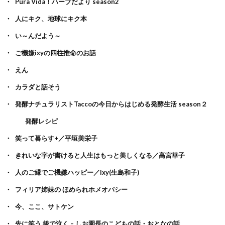
Pura Vida！ハーブだより season2
人にキク、地球にキク本
い～んだよう～
ご機嫌ixyの四柱推命のお話
えん
カラダと話そう
発酵ナチュラリストTaccoの今日からはじめる発酵生活 season２
発酵レシピ
笑って暮らす+／平垣美栄子
きれいな字が書けると人生はもっと美しくなる／高宮華子
人のご縁でご機嫌ハッピー／ixy(生島和子)
フィリア姉妹の ほめられホメオパシー
今、ここ、サトケン
先に笑う 後で泣く – しお園長のこどもの話・おとなの話