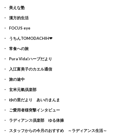
美えな塾
漢方的生活
FOCUS eye
うちんTOMODACHIH❤
常食への旅
Pura Vida!ハーブだより
入江富美子のカエル通信
旅の途中
玄米元氣倶楽部
ゆの里だより あいのまんま
ご愛用者様突撃インタビュー
ラディアンス倶楽部 ゆる体操
スタッフからの今月のおすすめ ～ラディアンス生活～