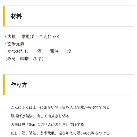
材料
・大根 ・厚揚げ ・こんにゃく
・
玄米元氣
・かつおだし ・酒 ・醤油 ・塩
（みそ：味噌、ネギ）
作り方
こんにゃくは上下に細かい包丁目を入れて水からゆでて切る
厚揚げは熱湯に通して油抜きし切る
大根は厚さ3cmに切り込めのとぎ汁でゆでる
だし、酒、醤油、玄米元氣、塩を加えて濃いめに味をつける