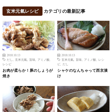
玄米元氣レシピ
カテゴリの最新記事
2018.10.13
2018.10.13
だし
,
玄米元氣
,
旨味
,
アミノ酸
,
玄米元氣
,
旨味
,
アミノ酸
,
レシ
レシピ
ピ
,
だし
お肉が柔らか！豚のしょうが
シャケのなんちゃって西京漬
焼き
け