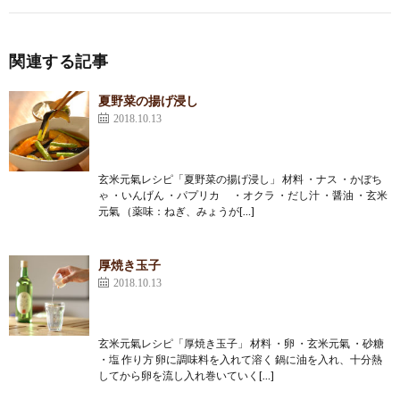
関連する記事
夏野菜の揚げ浸し
2018.10.13
玄米元氣レシピ「夏野菜の揚げ浸し」 材料 ・ナス ・かぼち
ゃ ・いんげん ・パプリカ ・オクラ ・だし汁 ・醤油 ・玄米
元氣 （薬味：ねぎ、みょうが[…]
厚焼き玉子
2018.10.13
玄米元氣レシピ「厚焼き玉子」 材料 ・卵 ・玄米元氣 ・砂糖
・塩 作り方 卵に調味料を入れて溶く 鍋に油を入れ、十分熱
してから卵を流し入れ巻いていく[…]