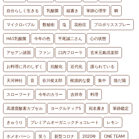
自分らしく生きる
乳酸菌
縦書き
筆跡心理学
鯛
マイクロバブル
数秘術
塩
花粉症
プロポリススプレー
H61乳酸菌
今年の色
平尾誠二さん
心の状態
アセアン諸国
ファン
口内フローラ
玄米元氣倶楽部
お料理に月のしずく
抗酸化
近代化
護られている
天河神社
音
谷川俊太郎
根源的な愛
集中
陰だ陽
スローフード
今年のカラー
吉祥寺
料理
高濃度酸素カプセル
ヨーグルティアS
宛名書き
筆跡鑑定
きゅうり
プレミアムオーガニックチョコレート
レモン
ホメオパーシ
笑う
新型コロナ
2020年
ONE TEAM