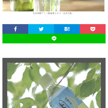
玄米発酵アミノ酸健康エキス「玄米元氣」