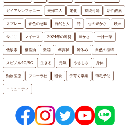
ガイアシンフォニー
夫婦二人
老化
持続可能
活性酸素
スプレー
青色の意味
自然と人
詩
心の豊かさ
映画
今ここ
マイナス
2024年の運勢
豊かさ
一汁一菜
低酸素
糀醤油
数秘
年賀状
箸休め
自然の循環
スピノル4G/5G
生きる
元氣
やさしさ
身体
動物医療
フローラ社
断食
子育て卒業
薄毛予防
コミュニティ