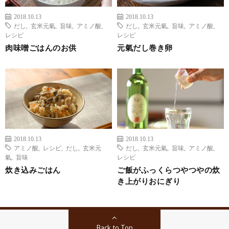
2018.10.13
2018.10.13
だし
,
玄米元氣
,
旨味
,
アミノ酸
,
だし
,
玄米元氣
,
旨味
,
アミノ酸
,
レシピ
レシピ
肉味噌ごはんのお供
元氣だし巻き卵
2018.10.13
2018.10.13
アミノ酸
,
レシピ
,
だし
,
玄米元
だし
,
玄米元氣
,
旨味
,
アミノ酸
,
氣
,
旨味
レシピ
炊き込みごはん
ご飯がふっくらつやつやの炊
き上がりおにぎり
Back to Top