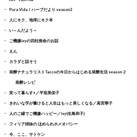
Pura Vida！ハーブだより season2
人にキク、地球にキク本
い～んだよう～
ご機嫌ixyの四柱推命のお話
えん
カラダと話そう
発酵ナチュラリストTaccoの今日からはじめる発酵生活 season２
発酵レシピ
笑って暮らす+／平垣美栄子
きれいな字が書けると人生はもっと美しくなる／高宮華子
人のご縁でご機嫌ハッピー／ixy(生島和子)
フィリア姉妹の ほめられホメオパシー
今、ここ、サトケン