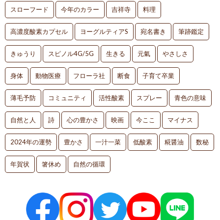
スローフード
今年のカラー
吉祥寺
料理
高濃度酸素カプセル
ヨーグルティアS
宛名書き
筆跡鑑定
きゅうり
スピノル4G/5G
生きる
元氣
やさしさ
身体
動物医療
フローラ社
断食
子育て卒業
薄毛予防
コミュニティ
活性酸素
スプレー
青色の意味
自然と人
詩
心の豊かさ
映画
今ここ
マイナス
2024年の運勢
豊かさ
一汁一菜
低酸素
糀醤油
数秘
年賀状
箸休め
自然の循環