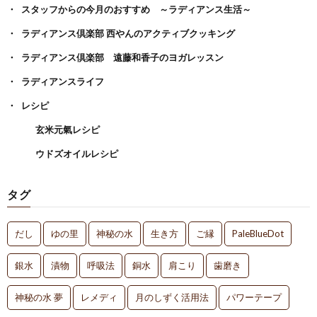
スタッフからの今月のおすすめ ～ラディアンス生活～
ラディアンス倶楽部 西やんのアクティブクッキング
ラディアンス倶楽部 遠藤和香子のヨガレッスン
ラディアンスライフ
レシピ
玄米元氣レシピ
ウドズオイルレシピ
タグ
だし
ゆの里
神秘の水
生き方
ご縁
PaleBlueDot
銀水
漬物
呼吸法
銅水
肩こり
歯磨き
神秘の水 夢
レメディ
月のしずく活用法
パワーテープ