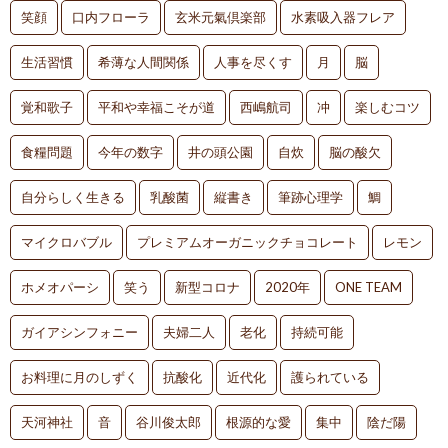
笑顔
口内フローラ
玄米元氣倶楽部
水素吸入器フレア
生活習慣
希薄な人間関係
人事を尽くす
月
脳
覚和歌子
平和や幸福こそが道
西嶋航司
冲
楽しむコツ
食糧問題
今年の数字
井の頭公園
自炊
脳の酸欠
自分らしく生きる
乳酸菌
縦書き
筆跡心理学
鯛
マイクロバブル
プレミアムオーガニックチョコレート
レモン
ホメオパーシ
笑う
新型コロナ
2020年
ONE TEAM
ガイアシンフォニー
夫婦二人
老化
持続可能
お料理に月のしずく
抗酸化
近代化
護られている
天河神社
音
谷川俊太郎
根源的な愛
集中
陰だ陽