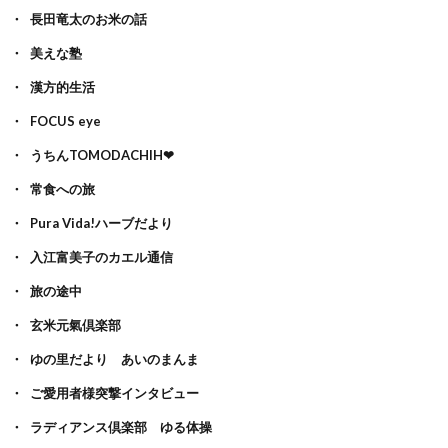
長田竜太のお米の話
美えな塾
漢方的生活
FOCUS eye
うちんTOMODACHIH❤
常食への旅
Pura Vida!ハーブだより
入江富美子のカエル通信
旅の途中
玄米元氣倶楽部
ゆの里だより あいのまんま
ご愛用者様突撃インタビュー
ラディアンス倶楽部 ゆる体操