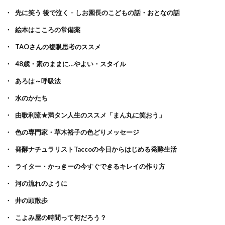
先に笑う 後で泣く – しお園長のこどもの話・おとなの話
絵本はこころの常備薬
TAOさんの複眼思考のススメ
48歳・素のままに…やよい・スタイル
あろは～呼吸法
水のかたち
由歌利流★満タン人生のススメ「まん丸に笑おう」
色の専門家・草木裕子の色どりメッセージ
発酵ナチュラリストTaccoの今日からはじめる発酵生活
ライター・かっきーの今すぐできるキレイの作り方
河の流れのように
井の頭散歩
こよみ屋の時間って何だろう？