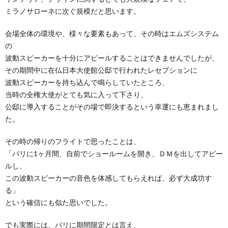
ミラノサローネに次ぐ規模だと思います。
会場全体の環境や、様々な要素もあって、その時はエムズシステム
の
波動スピーカーを十分にアピールすることはできませんでしたが、
その期間中に在仏日本大使館公邸で行われたレセプションに
波動スピーカーを持ち込んで鳴らしていたところ、
当時の全権大使がとても気に入って下さり、
公邸に導入することがその場で即決するという幸運にも恵まれまし
た。
その時の帰りのフライトで思ったことは、
「パリに1ヶ月間、自前でショールームを開き、ＤＭを出してアピー
ルし、
この波動スピーカーの音色を体感してもらえれば、必ず大成功す
る」
という確信にも似た思いでした。
でも実際には、パリに期間限定とは言え、