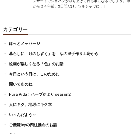
ンサートでショパンが取り上げられる事になるでしょう。 今
から２４年前、2日間だけ、ワルシャワに[…]
カテゴリー
ほっとメッセージ
暮らしに「月のしずく」を ゆの里手作り工房から
絵画が楽しくなる「色」のお話
今日という日は、このために
聞いてあのね
Pura Vida！ハーブだより season2
人にキク、地球にキク本
い～んだよう～
ご機嫌ixyの四柱推命のお話