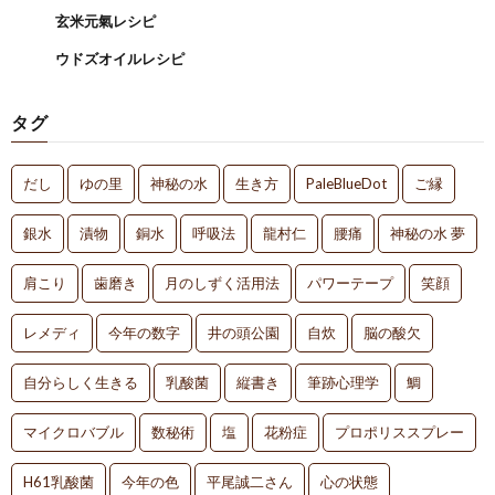
玄米元氣レシピ
ウドズオイルレシピ
タグ
だし
ゆの里
神秘の水
生き方
PaleBlueDot
ご縁
銀水
漬物
銅水
呼吸法
龍村仁
腰痛
神秘の水 夢
肩こり
歯磨き
月のしずく活用法
パワーテープ
笑顔
レメディ
今年の数字
井の頭公園
自炊
脳の酸欠
自分らしく生きる
乳酸菌
縦書き
筆跡心理学
鯛
マイクロバブル
数秘術
塩
花粉症
プロポリススプレー
H61乳酸菌
今年の色
平尾誠二さん
心の状態