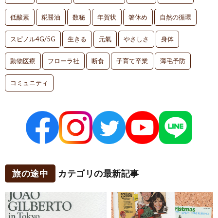
低酸素
糀醤油
数秘
年賀状
箸休め
自然の循環
スピノル4G/5G
生きる
元氣
やさしさ
身体
動物医療
フローラ社
断食
子育て卒業
薄毛予防
コミュニティ
旅の途中
カテゴリの最新記事