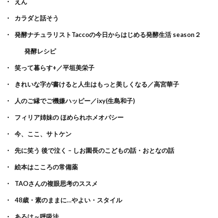
えん
カラダと話そう
発酵ナチュラリストTaccoの今日からはじめる発酵生活 season２
発酵レシピ
笑って暮らす+／平垣美栄子
きれいな字が書けると人生はもっと美しくなる／高宮華子
人のご縁でご機嫌ハッピー／ixy(生島和子)
フィリア姉妹の ほめられホメオパシー
今、ここ、サトケン
先に笑う 後で泣く – しお園長のこどもの話・おとなの話
絵本はこころの常備薬
TAOさんの複眼思考のススメ
48歳・素のままに…やよい・スタイル
あろは～呼吸法