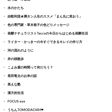
水のかたち
由歌利流★満タン人生のススメ「まん丸に笑おう」
色の専門家・草木裕子の色どりメッセージ
発酵ナチュラリストTaccoの今日からはじめる発酵生活
ライター・かっきーの今すぐできるキレイの作り方
河の流れのように
井の頭散歩
こよみ屋の時間って何だろう？
長田竜太のお米の話
美えな塾
漢方的生活
FOCUS eye
うちんTOMODACHIH❤