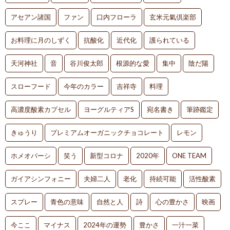
アセアン諸国
ファン
口内フローラ
玄米元氣倶楽部
お料理に月のしずく
抗酸化
近代化
護られている
天河神社
音
谷川俊太郎
根源的な愛
集中
陰だ陽
スローフード
今年のカラー
吉祥寺
料理
高濃度酸素カプセル
ヨーグルティアS
宛名書き
筆跡鑑定
きゅうり
プレミアムオーガニックチョコレート
レモン
ホメオパーシ
笑う
新型コロナ
2020年
ONE TEAM
ガイアシンフォニー
夫婦二人
老化
持続可能
活性酸素
スプレー
青色の意味
自然と人
詩
心の豊かさ
映画
今ここ
マイナス
2024年の運勢
豊かさ
一汁一菜