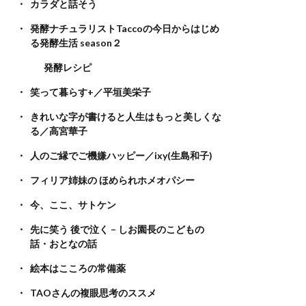
カラダと話そう
発酵ナチュラリストTaccoの今日からはじめ
る発酵生活 season２
発酵レシピ
笑って暮らす+／平垣美栄子
きれいな字が書けると人生はもっと美しくな
る／高宮華子
人のご縁でご機嫌ハッピー／ixy(生島和子)
フィリア姉妹の ほめられホメオパシー
今、ここ、サトケン
先に笑う 後で泣く – しお園長のこどもの
話・おとなの話
絵本はこころの常備薬
TAOさんの複眼思考のススメ