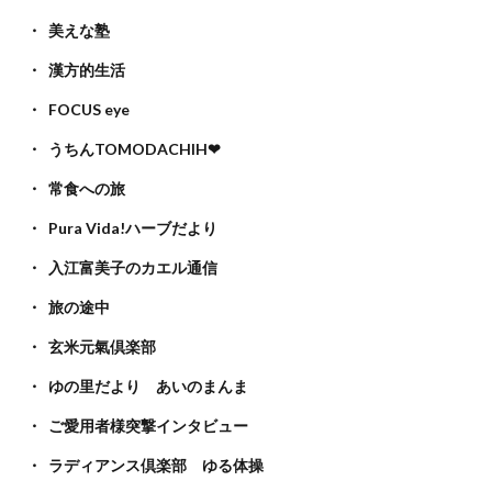
美えな塾
漢方的生活
FOCUS eye
うちんTOMODACHIH❤
常食への旅
Pura Vida!ハーブだより
入江富美子のカエル通信
旅の途中
玄米元氣倶楽部
ゆの里だより あいのまんま
ご愛用者様突撃インタビュー
ラディアンス倶楽部 ゆる体操