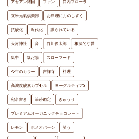
アセアン諸国
ファン
口内フローラ
玄米元氣倶楽部
お料理に月のしずく
抗酸化
近代化
護られている
天河神社
音
谷川俊太郎
根源的な愛
集中
陰だ陽
スローフード
今年のカラー
吉祥寺
料理
高濃度酸素カプセル
ヨーグルティアS
宛名書き
筆跡鑑定
きゅうり
プレミアムオーガニックチョコレート
レモン
ホメオパーシ
笑う