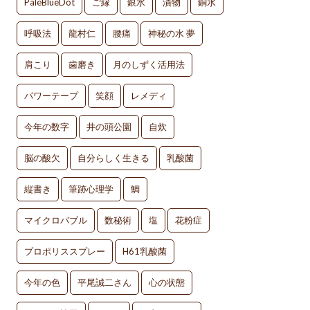
PaleBlueDot
ご縁
銀水
漬物
銅水
呼吸法
龍村仁
腰痛
神秘の水 夢
肩こり
歯磨き
月のしずく活用法
パワーテープ
笑顔
レメディ
今年の数字
井の頭公園
自炊
脳の酸欠
自分らしく生きる
乳酸菌
縦書き
筆跡心理学
鯛
マイクロバブル
数秘術
塩
花粉症
プロポリススプレー
H61乳酸菌
今年の色
平尾誠二さん
心の状態