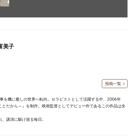
江富美子
投稿一覧
事を機に癒しの世界へ転向。セラピストとして活躍する中、2006年
のことだから～』を制作。映画監督としてデビュー作であるこの作品は全
れ、講演に駆け巡る毎日。