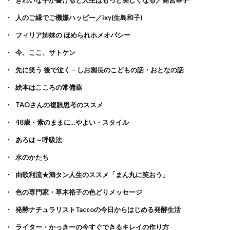
きれいな字が書けると人生はもっと美しくなる／高宮華子
人のご縁でご機嫌ハッピー／ixy(生島和子)
フィリア姉妹の ほめられホメオパシー
今、ここ、サトケン
先に笑う 後で泣く – しお園長のこどもの話・おとなの話
絵本はこころの常備薬
TAOさんの複眼思考のススメ
48歳・素のままに…やよい・スタイル
あろは～呼吸法
水のかたち
由歌利流★満タン人生のススメ「まん丸に笑おう」
色の専門家・草木裕子の色どりメッセージ
発酵ナチュラリストTaccoの今日からはじめる発酵生活
ライター・かっきーの今すぐできるキレイの作り方