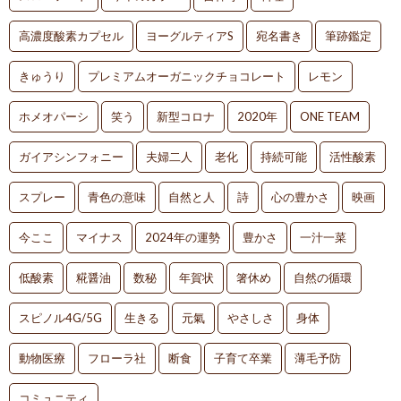
高濃度酸素カプセル
ヨーグルティアS
宛名書き
筆跡鑑定
きゅうり
プレミアムオーガニックチョコレート
レモン
ホメオパーシ
笑う
新型コロナ
2020年
ONE TEAM
ガイアシンフォニー
夫婦二人
老化
持続可能
活性酸素
スプレー
青色の意味
自然と人
詩
心の豊かさ
映画
今ここ
マイナス
2024年の運勢
豊かさ
一汁一菜
低酸素
糀醤油
数秘
年賀状
箸休め
自然の循環
スピノル4G/5G
生きる
元氣
やさしさ
身体
動物医療
フローラ社
断食
子育て卒業
薄毛予防
コミュニティ