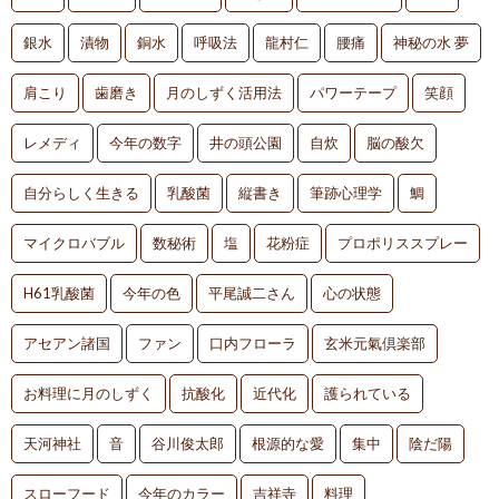
銀水
漬物
銅水
呼吸法
龍村仁
腰痛
神秘の水 夢
肩こり
歯磨き
月のしずく活用法
パワーテープ
笑顔
レメディ
今年の数字
井の頭公園
自炊
脳の酸欠
自分らしく生きる
乳酸菌
縦書き
筆跡心理学
鯛
マイクロバブル
数秘術
塩
花粉症
プロポリススプレー
H61乳酸菌
今年の色
平尾誠二さん
心の状態
アセアン諸国
ファン
口内フローラ
玄米元氣倶楽部
お料理に月のしずく
抗酸化
近代化
護られている
天河神社
音
谷川俊太郎
根源的な愛
集中
陰だ陽
スローフード
今年のカラー
吉祥寺
料理