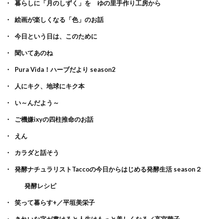
暮らしに「月のしずく」を ゆの里手作り工房から
絵画が楽しくなる「色」のお話
今日という日は、このために
聞いてあのね
Pura Vida！ハーブだより season2
人にキク、地球にキク本
い～んだよう～
ご機嫌ixyの四柱推命のお話
えん
カラダと話そう
発酵ナチュラリストTaccoの今日からはじめる発酵生活 season２
発酵レシピ
笑って暮らす+／平垣美栄子