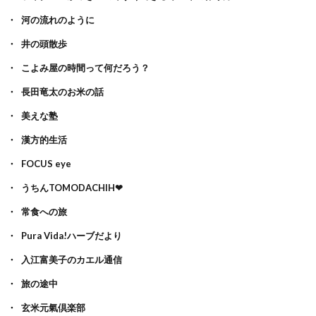
河の流れのように
井の頭散歩
こよみ屋の時間って何だろう？
長田竜太のお米の話
美えな塾
漢方的生活
FOCUS eye
うちんTOMODACHIH❤
常食への旅
Pura Vida!ハーブだより
入江富美子のカエル通信
旅の途中
玄米元氣倶楽部