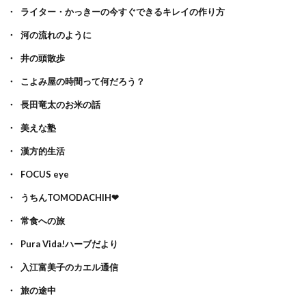
ライター・かっきーの今すぐできるキレイの作り方
河の流れのように
井の頭散歩
こよみ屋の時間って何だろう？
長田竜太のお米の話
美えな塾
漢方的生活
FOCUS eye
うちんTOMODACHIH❤
常食への旅
Pura Vida!ハーブだより
入江富美子のカエル通信
旅の途中