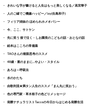
きれいな字が書けると人生はもっと美しくなる／高宮華子
人のご縁でご機嫌ハッピー／ixy(生島和子)
フィリア姉妹の ほめられホメオパシー
今、ここ、サトケン
先に笑う 後で泣く – しお園長のこどもの話・おとなの話
絵本はこころの常備薬
TAOさんの複眼思考のススメ
48歳・素のままに…やよい・スタイル
あろは～呼吸法
水のかたち
由歌利流★満タン人生のススメ「まん丸に笑おう」
色の専門家・草木裕子の色どりメッセージ
発酵ナチュラリストTaccoの今日からはじめる発酵生活