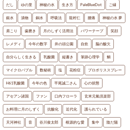
だし
ゆの里
神秘の水
生き方
PaleBlueDot
ご縁
銀水
漬物
銅水
呼吸法
龍村仁
腰痛
神秘の水 夢
肩こり
歯磨き
月のしずく活用法
パワーテープ
笑顔
レメディ
今年の数字
井の頭公園
自炊
脳の酸欠
自分らしく生きる
乳酸菌
縦書き
筆跡心理学
鯛
マイクロバブル
数秘術
塩
花粉症
プロポリススプレー
H61乳酸菌
今年の色
平尾誠二さん
心の状態
アセアン諸国
ファン
口内フローラ
玄米元氣倶楽部
お料理に月のしずく
抗酸化
近代化
護られている
天河神社
音
谷川俊太郎
根源的な愛
集中
陰だ陽