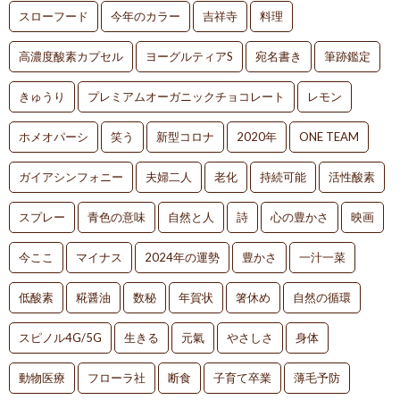
スローフード
今年のカラー
吉祥寺
料理
高濃度酸素カプセル
ヨーグルティアS
宛名書き
筆跡鑑定
きゅうり
プレミアムオーガニックチョコレート
レモン
ホメオパーシ
笑う
新型コロナ
2020年
ONE TEAM
ガイアシンフォニー
夫婦二人
老化
持続可能
活性酸素
スプレー
青色の意味
自然と人
詩
心の豊かさ
映画
今ここ
マイナス
2024年の運勢
豊かさ
一汁一菜
低酸素
糀醤油
数秘
年賀状
箸休め
自然の循環
スピノル4G/5G
生きる
元氣
やさしさ
身体
動物医療
フローラ社
断食
子育て卒業
薄毛予防