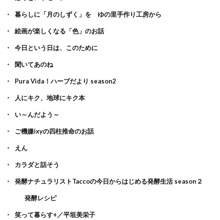
暮らしに「月のしずく」を ゆの里手作り工房から
絵画が楽しくなる「色」のお話
今日という日は、このために
聞いてあのね
Pura Vida！ハーブだより season2
人にキク、地球にキク本
い～んだよう～
ご機嫌ixyの四柱推命のお話
えん
カラダと話そう
発酵ナチュラリストTaccoの今日からはじめる発酵生活 season２
発酵レシピ
笑って暮らす+／平垣美栄子