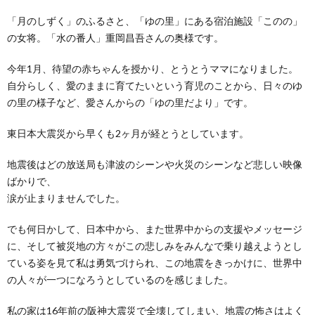
「月のしずく」のふるさと、「ゆの里」にある宿泊施設「このの」
の女将。「水の番人」重岡昌吾さんの奥様です。
今年1月、待望の赤ちゃんを授かり、とうとうママになりました。
自分らしく、愛のままに育てたいという育児のことから、日々のゆ
の里の様子など、愛さんからの「ゆの里だより」です。
東日本大震災から早くも2ヶ月が経とうとしています。
地震後はどの放送局も津波のシーンや火災のシーンなど悲しい映像
ばかりで、
涙が止まりませんでした。
でも何日かして、日本中から、また世界中からの支援やメッセージ
に、そして被災地の方々がこの悲しみをみんなで乗り越えようとし
ている姿を見て私は勇気づけられ、この地震をきっかけに、世界中
の人々が一つになろうとしているのを感じました。
私の家は16年前の阪神大震災で全壊してしまい、地震の怖さはよく