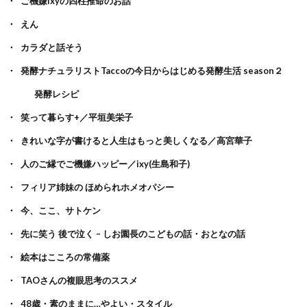
ご機嫌ixyの四柱推命のお話
えん
カラダと話そう
発酵ナチュラリストTaccoの今日からはじめる発酵生活 season２
発酵レシピ
笑って暮らす+／平垣美栄子
きれいな字が書けると人生はもっと美しくなる／高宮華子
人のご縁でご機嫌ハッピー／ixy(生島和子)
フィリア姉妹の ほめられホメオパシー
今、ここ、サトケン
先に笑う 後で泣く – しお園長のこどもの話・おとなの話
絵本はこころの常備薬
TAOさんの複眼思考のススメ
48歳・素のままに…やよい・スタイル