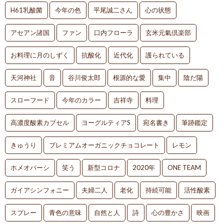
H61乳酸菌
今年の色
平尾誠二さん
心の状態
アセアン諸国
ファン
口内フローラ
玄米元氣倶楽部
お料理に月のしずく
抗酸化
近代化
護られている
天河神社
音
谷川俊太郎
根源的な愛
集中
陰だ陽
スローフード
今年のカラー
吉祥寺
料理
高濃度酸素カプセル
ヨーグルティアS
宛名書き
筆跡鑑定
きゅうり
プレミアムオーガニックチョコレート
レモン
ホメオパーシ
笑う
新型コロナ
2020年
ONE TEAM
ガイアシンフォニー
夫婦二人
老化
持続可能
活性酸素
スプレー
青色の意味
自然と人
詩
心の豊かさ
映画