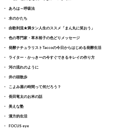
あろは～呼吸法
水のかたち
由歌利流★満タン人生のススメ「まん丸に笑おう」
色の専門家・草木裕子の色どりメッセージ
発酵ナチュラリストTaccoの今日からはじめる発酵生活
ライター・かっきーの今すぐできるキレイの作り方
河の流れのように
井の頭散歩
こよみ屋の時間って何だろう？
長田竜太のお米の話
美えな塾
漢方的生活
FOCUS eye