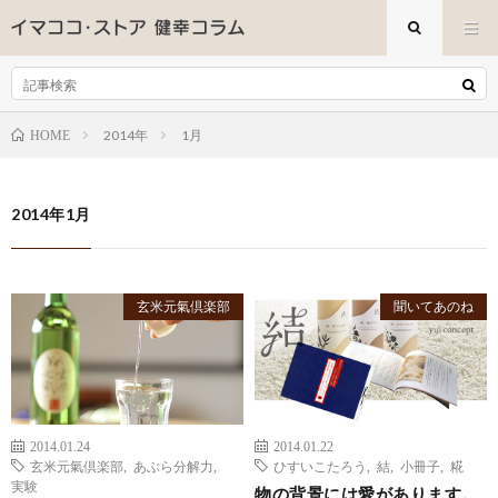
2014年
1月
HOME
2014年1月
玄米元氣倶楽部
聞いてあのね
2014.01.24
2014.01.22
玄米元氣倶楽部
,
あぶら分解力
,
ひすいこたろう
,
結
,
小冊子
,
糀
実験
物の背景には愛があります。