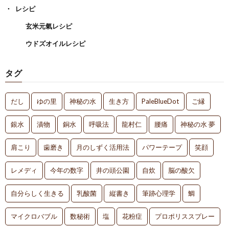
レシピ
玄米元氣レシピ
ウドズオイルレシピ
タグ
だし
ゆの里
神秘の水
生き方
PaleBlueDot
ご縁
銀水
漬物
銅水
呼吸法
龍村仁
腰痛
神秘の水 夢
肩こり
歯磨き
月のしずく活用法
パワーテープ
笑顔
レメディ
今年の数字
井の頭公園
自炊
脳の酸欠
自分らしく生きる
乳酸菌
縦書き
筆跡心理学
鯛
マイクロバブル
数秘術
塩
花粉症
プロポリススプレー