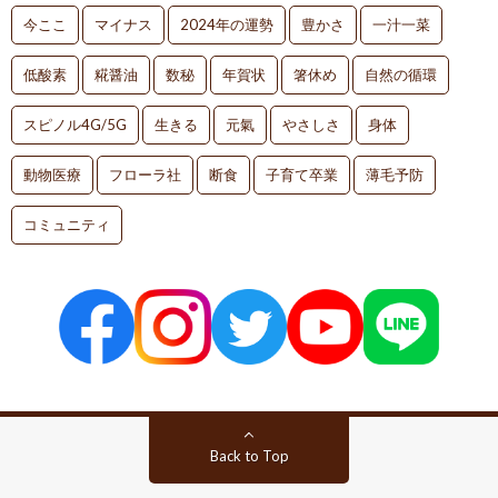
今ここ
マイナス
2024年の運勢
豊かさ
一汁一菜
低酸素
糀醤油
数秘
年賀状
箸休め
自然の循環
スピノル4G/5G
生きる
元氣
やさしさ
身体
動物医療
フローラ社
断食
子育て卒業
薄毛予防
コミュニティ
Back to Top