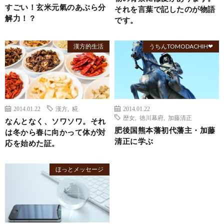
すごい！玄米元氣のあぶら分
それを言葉で記したのが物語
解力！？
です。
漢方的生活
うちんTOMODACHIH❤
2014.01.22
漢方
,
糀
2014.01.22
歴女
,
徳川幕府
,
加藤清正
なんとなく、ソワソワ。それ
肥後国熊本藩初代藩主・加藤
は冬から春に向かって体が対
清正に学ぶ
応を始めた証。
ほっとメッセージ