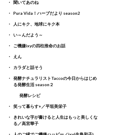
聞いてあのね
Pura Vida！ハーブだより season2
人にキク、地球にキク本
い～んだよう～
ご機嫌ixyの四柱推命のお話
えん
カラダと話そう
発酵ナチュラリストTaccoの今日からはじめ
る発酵生活 season２
発酵レシピ
笑って暮らす+／平垣美栄子
きれいな字が書けると人生はもっと美しくな
る／高宮華子
人のご縁でご機嫌ハッピー／ixy(生島和子)