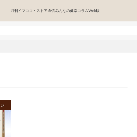
月刊イマココ・ストア通信 みんなの健幸コラムWeb版
ージ