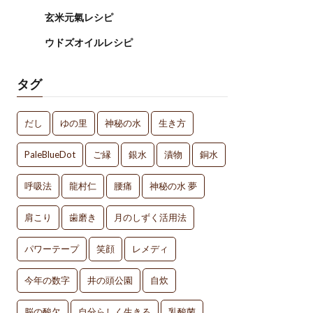
玄米元氣レシピ
ウドズオイルレシピ
タグ
だし
ゆの里
神秘の水
生き方
PaleBlueDot
ご縁
銀水
漬物
銅水
呼吸法
龍村仁
腰痛
神秘の水 夢
肩こり
歯磨き
月のしずく活用法
パワーテープ
笑顔
レメディ
今年の数字
井の頭公園
自炊
脳の酸欠
自分らしく生きる
乳酸菌