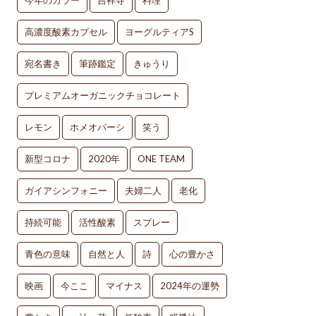
今年のカラー
吉祥寺
料理
高濃度酸素カプセル
ヨーグルティアS
宛名書き
筆跡鑑定
きゅうり
プレミアムオーガニックチョコレート
レモン
ホメオパーシ
笑う
新型コロナ
2020年
ONE TEAM
ガイアシンフォニー
夫婦二人
老化
持続可能
活性酸素
スプレー
青色の意味
自然と人
詩
心の豊かさ
映画
今ここ
マイナス
2024年の運勢