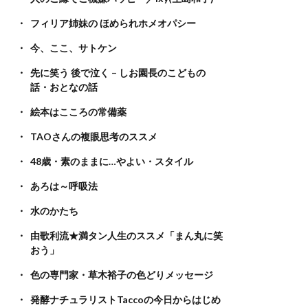
フィリア姉妹の ほめられホメオパシー
今、ここ、サトケン
先に笑う 後で泣く – しお園長のこどもの
話・おとなの話
絵本はこころの常備薬
TAOさんの複眼思考のススメ
48歳・素のままに…やよい・スタイル
あろは～呼吸法
水のかたち
由歌利流★満タン人生のススメ「まん丸に笑
おう」
色の専門家・草木裕子の色どりメッセージ
発酵ナチュラリストTaccoの今日からはじめ