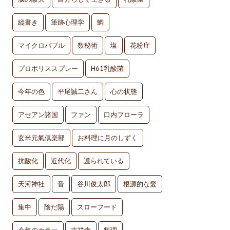
縦書き
筆跡心理学
鯛
マイクロバブル
数秘術
塩
花粉症
プロポリススプレー
H61乳酸菌
今年の色
平尾誠二さん
心の状態
アセアン諸国
ファン
口内フローラ
玄米元氣倶楽部
お料理に月のしずく
抗酸化
近代化
護られている
天河神社
音
谷川俊太郎
根源的な愛
集中
陰だ陽
スローフード