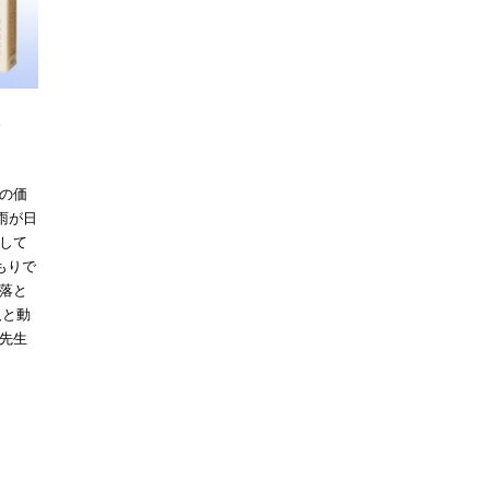
X
の価
雨が日
して
もりで
落と
人と動
先生