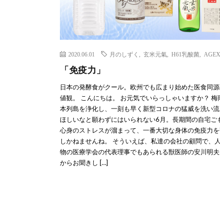
2020.06.01
月のしずく
,
玄米元氣
,
H61乳酸菌
,
AGE
「免疫力」
日本の発酵食がクール。欧州でも広まり始めた医食同源
値観。 こんにちは。 お元気でいらっしゃいますか？ 梅
本列島を浄化し、一刻も早く新型コロナの猛威を洗い流
ほしいなと願わずにはいられない6月。長期間の自宅ご
心身のストレスが溜まって、一番大切な身体の免疫力を
しかねませんね。 そういえば、私達の会社の顧問で、
物の医療学会の代表理事でもあられる獣医師の安川明夫
からお聞きし […]