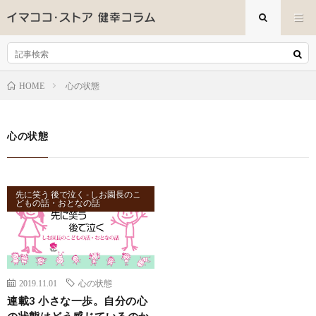
心の状態
HOME
心の状態
先に笑う 後で泣く - しお園長のこ
どもの話・おとなの話
2019.11.01
心の状態
連載3 小さな一歩。自分の心
の状態はどう感じているのか