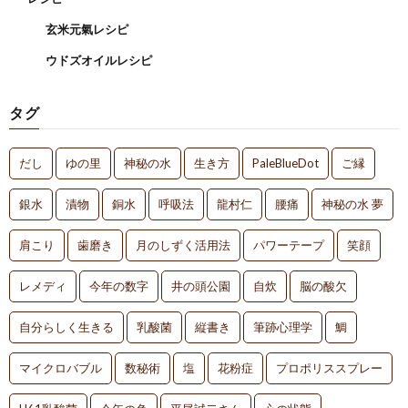
玄米元氣レシピ
ウドズオイルレシピ
タグ
だし
ゆの里
神秘の水
生き方
PaleBlueDot
ご縁
銀水
漬物
銅水
呼吸法
龍村仁
腰痛
神秘の水 夢
肩こり
歯磨き
月のしずく活用法
パワーテープ
笑顔
レメディ
今年の数字
井の頭公園
自炊
脳の酸欠
自分らしく生きる
乳酸菌
縦書き
筆跡心理学
鯛
マイクロバブル
数秘術
塩
花粉症
プロポリススプレー