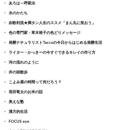
あろは～呼吸法
水のかたち
由歌利流★満タン人生のススメ「まん丸に笑おう」
色の専門家・草木裕子の色どりメッセージ
発酵ナチュラリストTaccoの今日からはじめる発酵生活
ライター・かっきーの今すぐできるキレイの作り方
河の流れのように
井の頭散歩
こよみ屋の時間って何だろう？
長田竜太のお米の話
美えな塾
漢方的生活
FOCUS eye