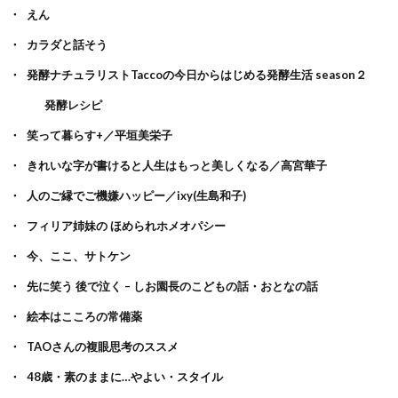
えん
カラダと話そう
発酵ナチュラリストTaccoの今日からはじめる発酵生活 season２
発酵レシピ
笑って暮らす+／平垣美栄子
きれいな字が書けると人生はもっと美しくなる／高宮華子
人のご縁でご機嫌ハッピー／ixy(生島和子)
フィリア姉妹の ほめられホメオパシー
今、ここ、サトケン
先に笑う 後で泣く – しお園長のこどもの話・おとなの話
絵本はこころの常備薬
TAOさんの複眼思考のススメ
48歳・素のままに…やよい・スタイル