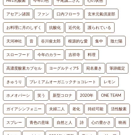
H61乳酸菌
今年の色
平尾誠二さん
心の状態
アセアン諸国
ファン
口内フローラ
玄米元氣倶楽部
お料理に月のしずく
抗酸化
近代化
護られている
天河神社
音
谷川俊太郎
根源的な愛
集中
陰だ陽
スローフード
今年のカラー
吉祥寺
料理
高濃度酸素カプセル
ヨーグルティアS
宛名書き
筆跡鑑定
きゅうり
プレミアムオーガニックチョコレート
レモン
ホメオパーシ
笑う
新型コロナ
2020年
ONE TEAM
ガイアシンフォニー
夫婦二人
老化
持続可能
活性酸素
スプレー
青色の意味
自然と人
詩
心の豊かさ
映画