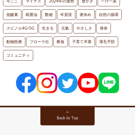
今ここ
マイナス
2024年の運勢
豊かさ
一汁一菜
低酸素
糀醤油
数秘
年賀状
箸休め
自然の循環
スピノル4G/5G
生きる
元氣
やさしさ
身体
動物医療
フローラ社
断食
子育て卒業
薄毛予防
コミュニティ
Back to Top