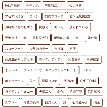
H61乳酸菌
今年の色
平尾誠二さん
心の状態
アセアン諸国
ファン
口内フローラ
玄米元氣倶楽部
お料理に月のしずく
抗酸化
近代化
護られている
天河神社
音
谷川俊太郎
根源的な愛
集中
陰だ陽
スローフード
今年のカラー
吉祥寺
料理
高濃度酸素カプセル
ヨーグルティアS
宛名書き
筆跡鑑定
きゅうり
プレミアムオーガニックチョコレート
レモン
ホメオパーシ
笑う
新型コロナ
2020年
ONE TEAM
ガイアシンフォニー
夫婦二人
老化
持続可能
活性酸素
スプレー
青色の意味
自然と人
詩
心の豊かさ
映画