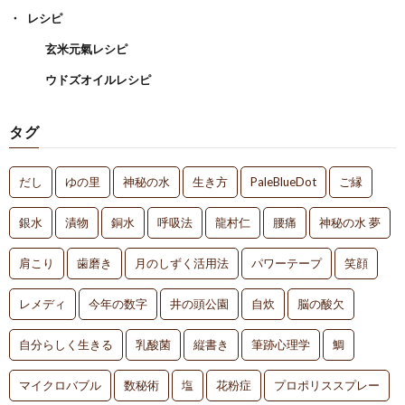
レシピ
玄米元氣レシピ
ウドズオイルレシピ
タグ
だし
ゆの里
神秘の水
生き方
PaleBlueDot
ご縁
銀水
漬物
銅水
呼吸法
龍村仁
腰痛
神秘の水 夢
肩こり
歯磨き
月のしずく活用法
パワーテープ
笑顔
レメディ
今年の数字
井の頭公園
自炊
脳の酸欠
自分らしく生きる
乳酸菌
縦書き
筆跡心理学
鯛
マイクロバブル
数秘術
塩
花粉症
プロポリススプレー