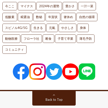
今ここ
マイナス
2024年の運勢
豊かさ
一汁一菜
低酸素
糀醤油
数秘
年賀状
箸休め
自然の循環
スピノル4G/5G
生きる
元氣
やさしさ
身体
動物医療
フローラ社
断食
子育て卒業
薄毛予防
コミュニティ
Back to Top