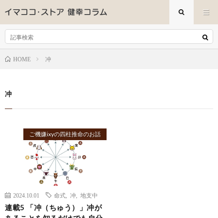
冲
HOME
冲
ご機嫌ixyの四柱推命のお話
2024.10.01
命式
,
冲
,
地支中
連載5 「冲（ちゅう）」冲が
あることを知るだけでも自分