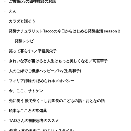
ご機嫌ixyの四柱推命のお話
えん
カラダと話そう
発酵ナチュラリストTaccoの今日からはじめる発酵生活 season２
発酵レシピ
笑って暮らす+／平垣美栄子
きれいな字が書けると人生はもっと美しくなる／高宮華子
人のご縁でご機嫌ハッピー／ixy(生島和子)
フィリア姉妹の ほめられホメオパシー
今、ここ、サトケン
先に笑う 後で泣く – しお園長のこどもの話・おとなの話
絵本はこころの常備薬
TAOさんの複眼思考のススメ
48歳・素のままに…やよい・スタイル