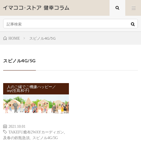
スピノル4G/5G
HOME
スピノル4G/5G
人のご縁でご機嫌ハッピー／
ixy(生島和子)
2021.10.01
TAKEFU癒布2WAYカーディガン
,
及春の鉄瓶急須
,
スピノル4G/5G