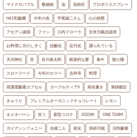
マイクロバブル
数秘術
塩
花粉症
プロポリススプレー
H61乳酸菌
今年の色
平尾誠二さん
心の状態
アセアン諸国
ファン
口内フローラ
玄米元氣倶楽部
お料理に月のしずく
抗酸化
近代化
護られている
天河神社
音
谷川俊太郎
根源的な愛
集中
陰だ陽
スローフード
今年のカラー
吉祥寺
料理
高濃度酸素カプセル
ヨーグルティアS
宛名書き
筆跡鑑定
きゅうり
プレミアムオーガニックチョコレート
レモン
ホメオパーシ
笑う
新型コロナ
2020年
ONE TEAM
ガイアシンフォニー
夫婦二人
老化
持続可能
活性酸素