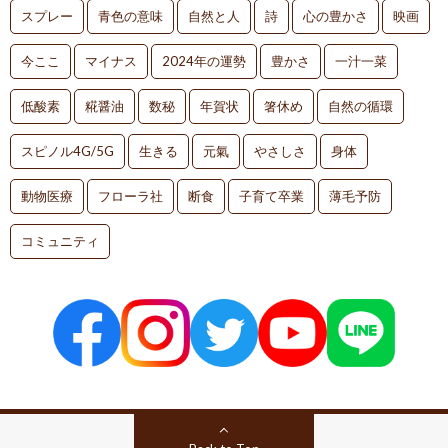
スプレー
青色の意味
自然と人
詩
心の豊かさ
映画
今ここ
マイナス
2024年の運勢
豊かさ
一汁一菜
低酸素
糀醤油
数秘
年賀状
箸休め
自然の循環
スピノル4G/5G
生きる
元氣
やさしさ
身体
動物医療
フローラ社
断食
子育て卒業
薄毛予防
コミュニティ