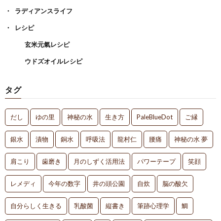
ラディアンスライフ
レシピ
玄米元氣レシピ
ウドズオイルレシピ
タグ
だし
ゆの里
神秘の水
生き方
PaleBlueDot
ご縁
銀水
漬物
銅水
呼吸法
龍村仁
腰痛
神秘の水 夢
肩こり
歯磨き
月のしずく活用法
パワーテープ
笑顔
レメディ
今年の数字
井の頭公園
自炊
脳の酸欠
自分らしく生きる
乳酸菌
縦書き
筆跡心理学
鯛