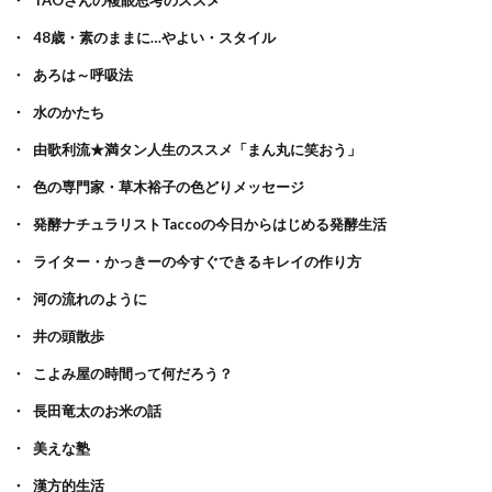
48歳・素のままに…やよい・スタイル
あろは～呼吸法
水のかたち
由歌利流★満タン人生のススメ「まん丸に笑おう」
色の専門家・草木裕子の色どりメッセージ
発酵ナチュラリストTaccoの今日からはじめる発酵生活
ライター・かっきーの今すぐできるキレイの作り方
河の流れのように
井の頭散歩
こよみ屋の時間って何だろう？
長田竜太のお米の話
美えな塾
漢方的生活