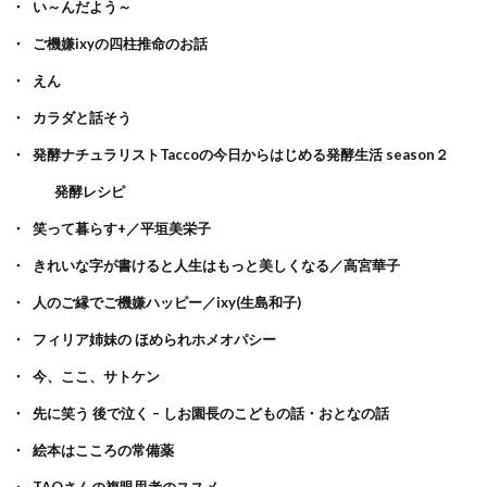
い～んだよう～
ご機嫌ixyの四柱推命のお話
えん
カラダと話そう
発酵ナチュラリストTaccoの今日からはじめる発酵生活 season２
発酵レシピ
笑って暮らす+／平垣美栄子
きれいな字が書けると人生はもっと美しくなる／高宮華子
人のご縁でご機嫌ハッピー／ixy(生島和子)
フィリア姉妹の ほめられホメオパシー
今、ここ、サトケン
先に笑う 後で泣く – しお園長のこどもの話・おとなの話
絵本はこころの常備薬
TAOさんの複眼思考のススメ