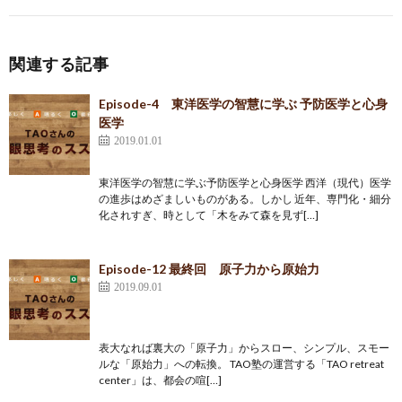
関連する記事
Episode-4 東洋医学の智慧に学ぶ 予防医学と心身
医学
2019.01.01
東洋医学の智慧に学ぶ予防医学と心身医学 西洋（現代）医学
の進歩はめざましいものがある。しかし 近年、専門化・細分
化されすぎ、時として「木をみて森を見ず[…]
Episode-12 最終回 原子力から原始力
2019.09.01
表大なれば裏大の「原子力」からスロー、シンプル、スモー
ルな「原始力」への転換。 TAO塾の運営する「TAO retreat
center」は、都会の喧[…]