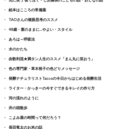
先に笑う 後で泣く – しお園長のこどもの話・おとなの話
絵本はこころの常備薬
TAOさんの複眼思考のススメ
48歳・素のままに…やよい・スタイル
あろは～呼吸法
水のかたち
由歌利流★満タン人生のススメ「まん丸に笑おう」
色の専門家・草木裕子の色どりメッセージ
発酵ナチュラリストTaccoの今日からはじめる発酵生活
ライター・かっきーの今すぐできるキレイの作り方
河の流れのように
井の頭散歩
こよみ屋の時間って何だろう？
長田竜太のお米の話