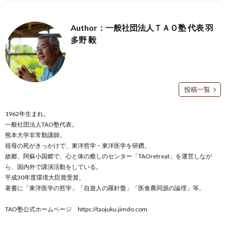
Author：一般社団法人ＴＡＯ塾 代表 羽
多野 毅
投稿一覧
1962年生まれ。
一般社団法人TAO塾代表。
熊本大学非常勤講師。
祖母の死がきっかけで、東洋哲学・東洋医学を研鑽。
故郷、阿蘇小国郷で、心と体の癒しのセンター「TAOretreat」を運営しなが
ら、国内外で講演活動をしている。
平成30年度環境大臣賞受賞。
著書に「東洋医学の哲学」「自遊人の羅針盤」「医食農同源の論理」等。
TAO塾公式ホームページ
https://taojuku.jimdo.com