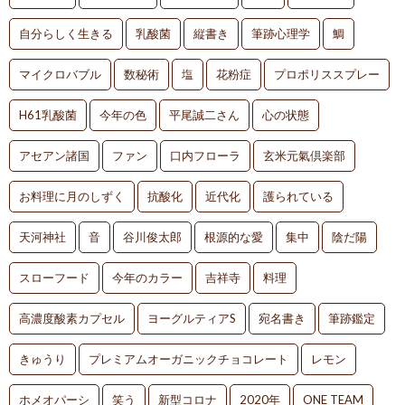
自分らしく生きる
乳酸菌
縦書き
筆跡心理学
鯛
マイクロバブル
数秘術
塩
花粉症
プロポリススプレー
H61乳酸菌
今年の色
平尾誠二さん
心の状態
アセアン諸国
ファン
口内フローラ
玄米元氣倶楽部
お料理に月のしずく
抗酸化
近代化
護られている
天河神社
音
谷川俊太郎
根源的な愛
集中
陰だ陽
スローフード
今年のカラー
吉祥寺
料理
高濃度酸素カプセル
ヨーグルティアS
宛名書き
筆跡鑑定
きゅうり
プレミアムオーガニックチョコレート
レモン
ホメオパーシ
笑う
新型コロナ
2020年
ONE TEAM