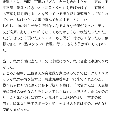
正観さんは、当時、宇宙のリズムに自分を合わすために、五戒（不
平不満・愚痴・泣きごと・悪口・文句）を投げかけず、「有難う」
の言葉を唱え続けることを説いている潜在能力研究家として知られ
ていた。私はひとつ返事で喜んで参加することにした。
しかし、虫の知らせか？行けなくなるような予感があった。実は、
父が病床にあり、いつ亡くなってもおかしくない状態だったのだ。
だが、せっかく頂いたチャンス、もし万が一行けなくなったら、信
頼できるTAO塾スタッフに代理に行ってもらう手はずにしておい
た。
当日、私の予感は当たり、父は永眠につき、私は合宿に参加できな
かった。
ところが翌朝、正観さんが突然我が家にやってきてビックリ！スタ
ッフが私の事情を話すと、急遽お線香をあげに来てくれたのだ。
横たわる亡き父に深く頭を下げ祈りを捧げ、「お父さんは、天真爛
漫に自分の好きなことをした人でしたね」と正観さん。正にその通
り！ふと気がつけば旅立った九月九日は縁起のよい「重陽の節
句」、陽気な性格でスポーツ万能、何より人を喜ばすのが好きな社
交的な父だった。