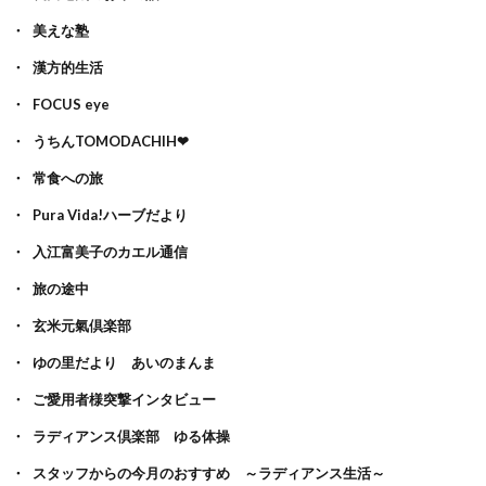
美えな塾
漢方的生活
FOCUS eye
うちんTOMODACHIH❤
常食への旅
Pura Vida!ハーブだより
入江富美子のカエル通信
旅の途中
玄米元氣倶楽部
ゆの里だより あいのまんま
ご愛用者様突撃インタビュー
ラディアンス倶楽部 ゆる体操
スタッフからの今月のおすすめ ～ラディアンス生活～