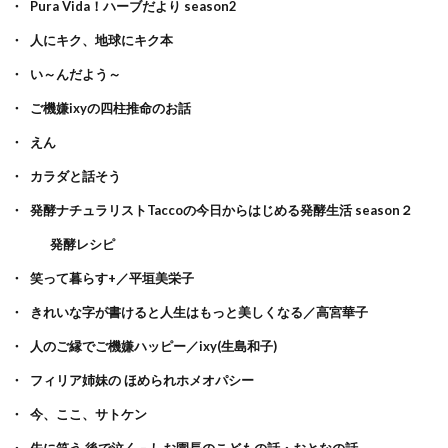
Pura Vida！ハーブだより season2
人にキク、地球にキク本
い～んだよう～
ご機嫌ixyの四柱推命のお話
えん
カラダと話そう
発酵ナチュラリストTaccoの今日からはじめる発酵生活 season２
発酵レシピ
笑って暮らす+／平垣美栄子
きれいな字が書けると人生はもっと美しくなる／高宮華子
人のご縁でご機嫌ハッピー／ixy(生島和子)
フィリア姉妹の ほめられホメオパシー
今、ここ、サトケン