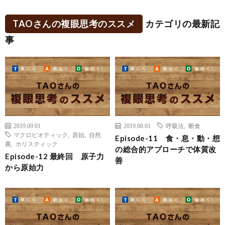
TAOさんの複眼思考のススメ
カテゴリの最新記
事
2019.09.01
2019.08.01
呼吸法
,
断食
マクロビオティック
,
原始
,
自然
Episode-11 食・息・動・想
農
,
ホリスティック
の総合的アプローチで体質改
Episode-12 最終回 原子力
善
から原始力