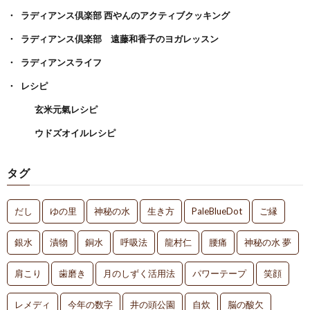
ラディアンス倶楽部 西やんのアクティブクッキング
ラディアンス倶楽部 遠藤和香子のヨガレッスン
ラディアンスライフ
レシピ
玄米元氣レシピ
ウドズオイルレシピ
タグ
だし
ゆの里
神秘の水
生き方
PaleBlueDot
ご縁
銀水
漬物
銅水
呼吸法
龍村仁
腰痛
神秘の水 夢
肩こり
歯磨き
月のしずく活用法
パワーテープ
笑顔
レメディ
今年の数字
井の頭公園
自炊
脳の酸欠