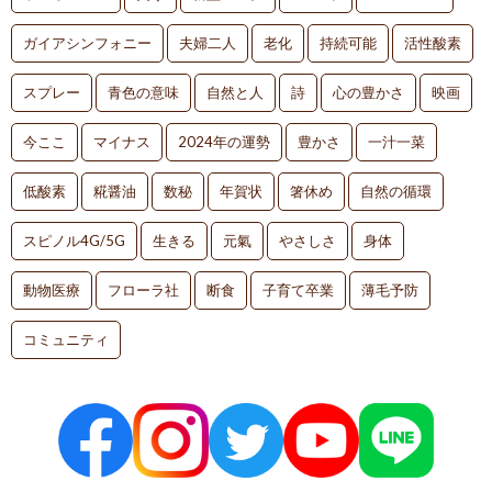
ガイアシンフォニー
夫婦二人
老化
持続可能
活性酸素
スプレー
青色の意味
自然と人
詩
心の豊かさ
映画
今ここ
マイナス
2024年の運勢
豊かさ
一汁一菜
低酸素
糀醤油
数秘
年賀状
箸休め
自然の循環
スピノル4G/5G
生きる
元氣
やさしさ
身体
動物医療
フローラ社
断食
子育て卒業
薄毛予防
コミュニティ