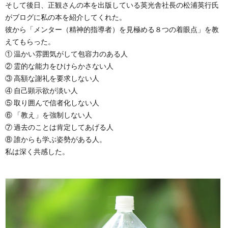
そして後日、正観さんの本を出版している英光舎社長の松浦英行氏
がブログに私の本を紹介してくれた。
彼から「メンター（精神的指導者）を見極める８つの着眼点」を教
えてもらった。
① 温かい雰囲気がして包容力のある人
② 霊的な能力をひけらかさない人
③ 高額な謝礼を要求しない人
④ 自己顕示欲が淡い人
⑤ 取り囲んで信者化しない人
⑥ 「教え」を強制しない人
⑦ 過去のことは肯定してあげる人
⑧ 誰からも学ぶ姿勢がある人。
私は深く共感した。