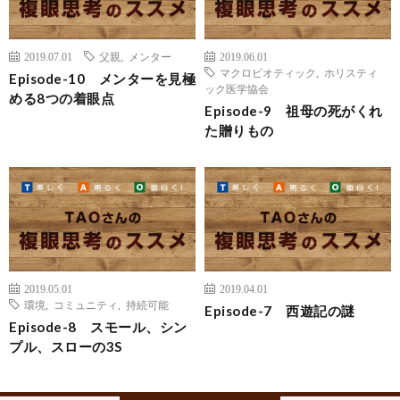
2019.07.01
父親
,
メンター
2019.06.01
マクロビオティック
,
ホリスティ
Episode-10 メンターを見極
ック医学協会
める8つの着眼点
Episode-9 祖母の死がくれ
た贈りもの
2019.05.01
2019.04.01
環境
,
コミュニティ
,
持続可能
Episode-7 西遊記の謎
Episode-8 スモール、シン
プル、スローの3S