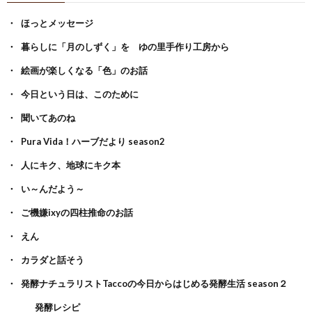
ほっとメッセージ
暮らしに「月のしずく」を ゆの里手作り工房から
絵画が楽しくなる「色」のお話
今日という日は、このために
聞いてあのね
Pura Vida！ハーブだより season2
人にキク、地球にキク本
い～んだよう～
ご機嫌ixyの四柱推命のお話
えん
カラダと話そう
発酵ナチュラリストTaccoの今日からはじめる発酵生活 season２
発酵レシピ