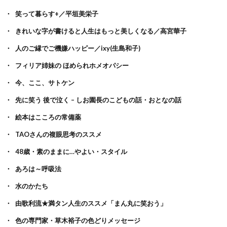
笑って暮らす+／平垣美栄子
きれいな字が書けると人生はもっと美しくなる／高宮華子
人のご縁でご機嫌ハッピー／ixy(生島和子)
フィリア姉妹の ほめられホメオパシー
今、ここ、サトケン
先に笑う 後で泣く – しお園長のこどもの話・おとなの話
絵本はこころの常備薬
TAOさんの複眼思考のススメ
48歳・素のままに…やよい・スタイル
あろは～呼吸法
水のかたち
由歌利流★満タン人生のススメ「まん丸に笑おう」
色の専門家・草木裕子の色どりメッセージ