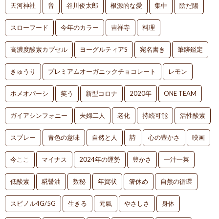
天河神社
音
谷川俊太郎
根源的な愛
集中
陰だ陽
スローフード
今年のカラー
吉祥寺
料理
高濃度酸素カプセル
ヨーグルティアS
宛名書き
筆跡鑑定
きゅうり
プレミアムオーガニックチョコレート
レモン
ホメオパーシ
笑う
新型コロナ
2020年
ONE TEAM
ガイアシンフォニー
夫婦二人
老化
持続可能
活性酸素
スプレー
青色の意味
自然と人
詩
心の豊かさ
映画
今ここ
マイナス
2024年の運勢
豊かさ
一汁一菜
低酸素
糀醤油
数秘
年賀状
箸休め
自然の循環
スピノル4G/5G
生きる
元氣
やさしさ
身体