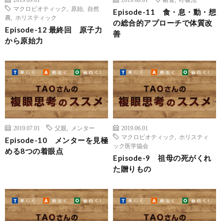
マクロビオティック
,
原始
,
自然
Episode-11 食・息・動・想
農
,
ホリスティック
の総合的アプローチで体質改
Episode-12 最終回 原子力
善
から原始力
2019.07.01
父親
,
メンター
2019.06.01
マクロビオティック
,
ホリスティ
Episode-10 メンターを見極
ック医学協会
める8つの着眼点
Episode-9 祖母の死がくれ
た贈りもの