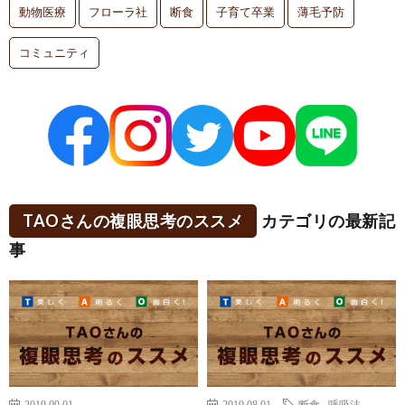
動物医療
フローラ社
断食
子育て卒業
薄毛予防
コミュニティ
TAOさんの複眼思考のススメ
カテゴリの最新記
事
2019.09.01
2019.08.01
断食
,
呼吸法