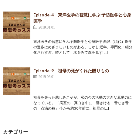
Episode-4 東洋医学の智慧に学ぶ 予防医学と心身
医学
2019.01.01
東洋医学の智慧に学ぶ予防医学と心身医学 西洋（現代）医学
の進歩はめざましいものがある。しかし 近年、専門化・細分
化されすぎ、時として「木をみて森を見ず[…]
Episode-9 祖母の死がくれた贈りもの
2019.06.01
祖母を失った悲しみこそが、私の今の活動の大きな原動力に
なっている。 「病室の 真白き中に 響きける 音なき音
の 点滴の粒」 今から約30年前に、祖母の[…]
カテゴリー