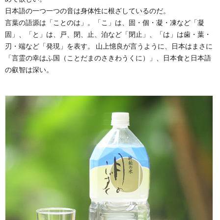
日本語の一つ一つの音は身体性に根ざしているのだ。
言葉の語源は「ことのは」。「こ」は、固・個・凝・凍など「凝
固」、「と」は、戸、閉、止、泊など「閉止」、「は」は歯・葉・
刃・端など「発現」を表す。 山上憶良が言うように、日本はまさに
「言霊の幸はふ国（ことだまのさきわうくに）」、日本食と日本語
の叡智は深い。