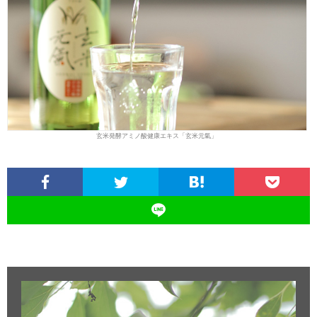
玄米発酵アミノ酸健康エキス「玄米元氣」