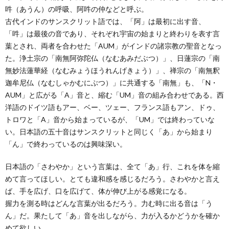
吽（あうん）の呼吸、阿吽の仲などと呼ぶ。
古代インドのサンスクリット語では、「阿」は最初に出す音、
「吽」は最後の音であり、それぞれ宇宙の始まりと終わりを表す言
葉とされ、両者を合わせた「AUM」がインドの諸宗教の聖音となっ
た。浄土宗の「南無阿弥陀仏（なむあみだぶつ）」、日蓮宗の「南
無妙法蓮華経（なむみょうほうれんげきょう）」、禅宗の「南無釈
迦牟尼仏（なむしゃかむにぶつ）」に共通する「南無」も、「N・
AUM」と広がる「A」音と、縮む「UM」音の組み合わせである。西
洋語のドイツ語もアー、ベー、ツェー、フランス語もアン、ドゥ、
トロワと「A」音から始まっているが、「UM」では終わっていな
い。日本語の五十音はサンスクリットと同じく「あ」から始まり
「ん」で終わっているのは興味深い。
日本語の「さわやか」という言葉は、全て「あ」行、これを体を縮
めて言ってほしい。とても違和感を感じるだろう。さわやかと言え
ば、手を広げ、口を広げて、体が伸び上がる感覚になる。
握力を測る時はどんな言葉が出るだろう。力む時に出る音は「う
ん」だ。果たして「あ」音を出しながら、力が入るかどうかを確か
めて欲しい。