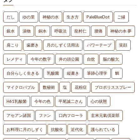
だし
ゆの里
神秘の水
生き方
PaleBlueDot
ご縁
銀水
漬物
銅水
呼吸法
龍村仁
腰痛
神秘の水 夢
肩こり
歯磨き
月のしずく活用法
パワーテープ
笑顔
レメディ
今年の数字
井の頭公園
自炊
脳の酸欠
自分らしく生きる
乳酸菌
縦書き
筆跡心理学
鯛
マイクロバブル
数秘術
塩
花粉症
プロポリススプレー
H61乳酸菌
今年の色
平尾誠二さん
心の状態
アセアン諸国
ファン
口内フローラ
玄米元氣倶楽部
お料理に月のしずく
抗酸化
近代化
護られている