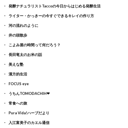
発酵ナチュラリストTaccoの今日からはじめる発酵生活
ライター・かっきーの今すぐできるキレイの作り方
河の流れのように
井の頭散歩
こよみ屋の時間って何だろう？
長田竜太のお米の話
美えな塾
漢方的生活
FOCUS eye
うちんTOMODACHIH❤
常食への旅
Pura Vida!ハーブだより
入江富美子のカエル通信