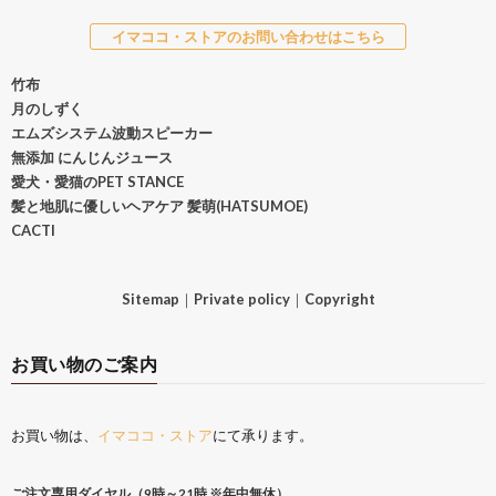
イマココ・ストアのお問い合わせはこちら
竹布
月のしずく
エムズシステム波動スピーカー
無添加 にんじんジュース
愛犬・愛猫のPET STANCE
髪と地肌に優しいヘアケア 髪萌(HATSUMOE)
CACTI
Sitemap
｜
Private policy
｜
Copyright
お買い物のご案内
お買い物は、
イマココ・ストア
にて承ります。
ご注文専用ダイヤル（9時～21時 ※年中無休）