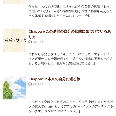
作った「おむすびの味」は？それが今の自分の状態 「わら」
で働いていた時、自分の感情や状態が環境に影響を与えるこ
とを体感する経験をたくさんしました。 今[…]
Chapter6 この瞬間の自分の状態に気づけているあ
り方
2020.12.01
これから必要とされる「今、ここ」にいる力〜マインドフル
ネス瞑想〜 コロナ禍が続く中、遠くない将来に不安を抱く方
もいると思います。私たちは無意識に常に過[…]
Chapter12 本来の自分に還る旅
2021.12.01
いつだって空は上にある みなさん、空を見上げてますか？ ボ
クの友人でshogenというアフリカンペイントのアーティスト
がいます。 タンザニアのブンジュ[…]