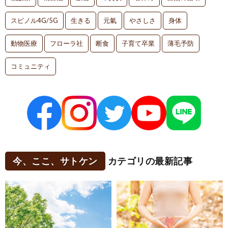
スピノル4G/5G
生きる
元氣
やさしさ
身体
動物医療
フローラ社
断食
子育て卒業
薄毛予防
コミュニティ
今、ここ、サトケン
カテゴリの最新記事