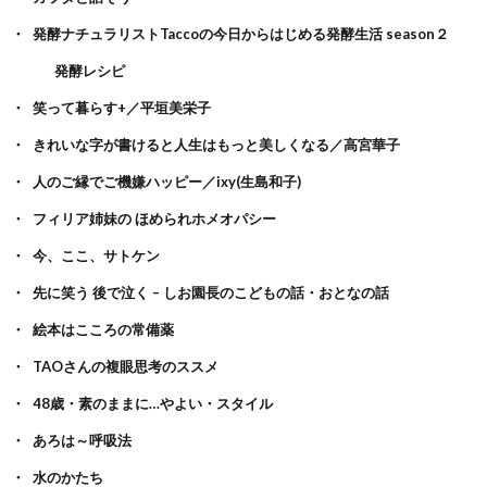
発酵ナチュラリストTaccoの今日からはじめる発酵生活 season２
発酵レシピ
笑って暮らす+／平垣美栄子
きれいな字が書けると人生はもっと美しくなる／高宮華子
人のご縁でご機嫌ハッピー／ixy(生島和子)
フィリア姉妹の ほめられホメオパシー
今、ここ、サトケン
先に笑う 後で泣く – しお園長のこどもの話・おとなの話
絵本はこころの常備薬
TAOさんの複眼思考のススメ
48歳・素のままに…やよい・スタイル
あろは～呼吸法
水のかたち