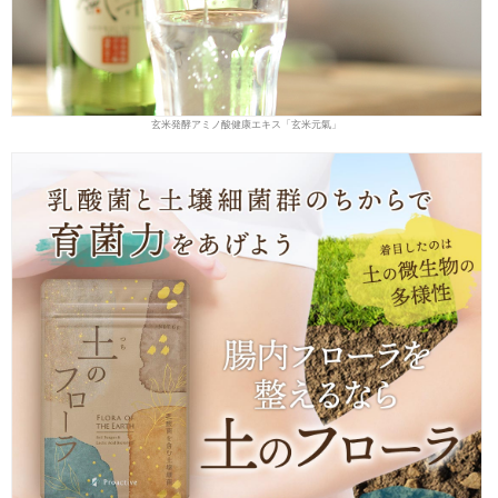
玄米発酵アミノ酸健康エキス「玄米元氣」