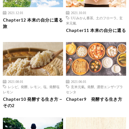
2021.12.01
2021.10.01
UUみかん番茶
,
土のフローラ
,
玄
Chapter12 本来の自分に還る
米元氣
旅
Chapter11 本来の自分に還る
2021.08.01
2021.06.01
レシピ
,
発酵
,
レモン
,
塩
,
発酵塩
玄米元氣
,
発酵
,
濃密エンザ×プラ
レモン
センタ
Chapter10 発酵する生き方－
Chapter9 発酵する生き方
その2