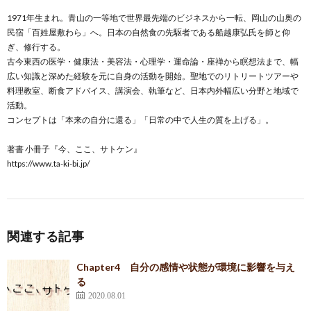
1971年生まれ。青山の一等地で世界最先端のビジネスから一転、岡山の山奥の
民宿「百姓屋敷わら」へ。日本の自然食の先駆者である船越康弘氏を師と仰
ぎ、修行する。
古今東西の医学・健康法・美容法・心理学・運命論・座禅から瞑想法まで、幅
広い知識と深めた経験を元に自身の活動を開始。聖地でのリトリートツアーや
料理教室、断食アドバイス、講演会、執筆など、日本内外幅広い分野と地域で
活動。
コンセプトは「本来の自分に還る」「日常の中で人生の質を上げる」。
著書 小冊子『今、ここ、サトケン』
https://www.ta-ki-bi.jp/
関連する記事
Chapter4 自分の感情や状態が環境に影響を与え
る
2020.08.01