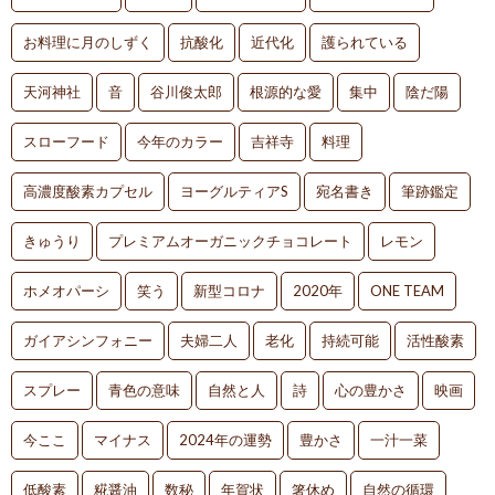
お料理に月のしずく
抗酸化
近代化
護られている
天河神社
音
谷川俊太郎
根源的な愛
集中
陰だ陽
スローフード
今年のカラー
吉祥寺
料理
高濃度酸素カプセル
ヨーグルティアS
宛名書き
筆跡鑑定
きゅうり
プレミアムオーガニックチョコレート
レモン
ホメオパーシ
笑う
新型コロナ
2020年
ONE TEAM
ガイアシンフォニー
夫婦二人
老化
持続可能
活性酸素
スプレー
青色の意味
自然と人
詩
心の豊かさ
映画
今ここ
マイナス
2024年の運勢
豊かさ
一汁一菜
低酸素
糀醤油
数秘
年賀状
箸休め
自然の循環