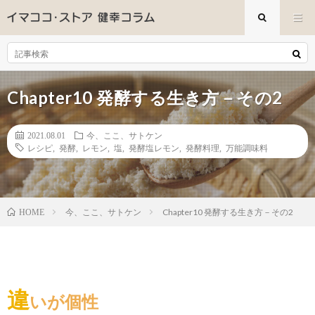
Chapter10 発酵する生き方－その2
2021.08.01
今、ここ、サトケン
レシピ
,
発酵
,
レモン
,
塩
,
発酵塩レモン
,
発酵料理
,
万能調味料
今、ここ、サトケン
Chapter10 発酵する生き方－その2
HOME
違
いが個性