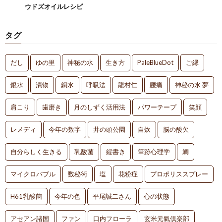
ウドズオイルレシピ
タグ
だし
ゆの里
神秘の水
生き方
PaleBlueDot
ご縁
銀水
漬物
銅水
呼吸法
龍村仁
腰痛
神秘の水 夢
肩こり
歯磨き
月のしずく活用法
パワーテープ
笑顔
レメディ
今年の数字
井の頭公園
自炊
脳の酸欠
自分らしく生きる
乳酸菌
縦書き
筆跡心理学
鯛
マイクロバブル
数秘術
塩
花粉症
プロポリススプレー
H61乳酸菌
今年の色
平尾誠二さん
心の状態
アセアン諸国
ファン
口内フローラ
玄米元氣倶楽部