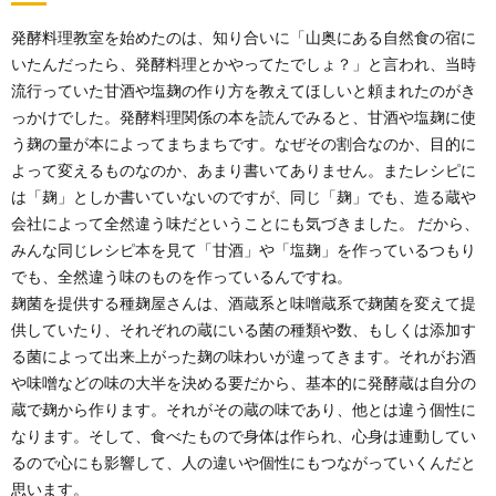
発酵料理教室を始めたのは、知り合いに「山奥にある自然食の宿に
いたんだったら、発酵料理とかやってたでしょ？」と言われ、当時
流行っていた甘酒や塩麹の作り方を教えてほしいと頼まれたのがき
っかけでした。発酵料理関係の本を読んでみると、甘酒や塩麹に使
う麹の量が本によってまちまちです。なぜその割合なのか、目的に
よって変えるものなのか、あまり書いてありません。またレシピに
は「麹」としか書いていないのですが、同じ「麹」でも、造る蔵や
会社によって全然違う味だということにも気づきました。 だから、
みんな同じレシピ本を見て「甘酒」や「塩麹」を作っているつもり
でも、全然違う味のものを作っているんですね。
麹菌を提供する種麹屋さんは、酒蔵系と味噌蔵系で麹菌を変えて提
供していたり、それぞれの蔵にいる菌の種類や数、もしくは添加す
る菌によって出来上がった麹の味わいが違ってきます。それがお酒
や味噌などの味の大半を決める要だから、基本的に発酵蔵は自分の
蔵で麹から作ります。それがその蔵の味であり、他とは違う個性に
なります。そして、食べたもので身体は作られ、心身は連動してい
るので心にも影響して、人の違いや個性にもつながっていくんだと
思います。