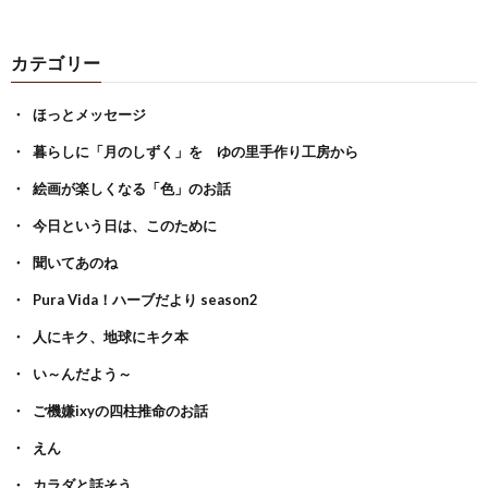
カテゴリー
ほっとメッセージ
暮らしに「月のしずく」を ゆの里手作り工房から
絵画が楽しくなる「色」のお話
今日という日は、このために
聞いてあのね
Pura Vida！ハーブだより season2
人にキク、地球にキク本
い～んだよう～
ご機嫌ixyの四柱推命のお話
えん
カラダと話そう