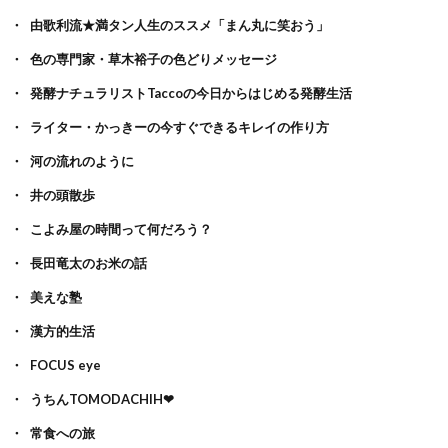
由歌利流★満タン人生のススメ「まん丸に笑おう」
色の専門家・草木裕子の色どりメッセージ
発酵ナチュラリストTaccoの今日からはじめる発酵生活
ライター・かっきーの今すぐできるキレイの作り方
河の流れのように
井の頭散歩
こよみ屋の時間って何だろう？
長田竜太のお米の話
美えな塾
漢方的生活
FOCUS eye
うちんTOMODACHIH❤
常食への旅