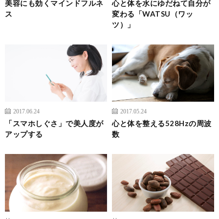
美容にも効くマインドフルネ
心と体を水にゆだねて自分が
ス
変わる「WATSU（ワッ
ツ）」
2017.06.24
2017.05.24
「スマホしぐさ」で美人度が
心と体を整える528Hzの周波
アップする
数