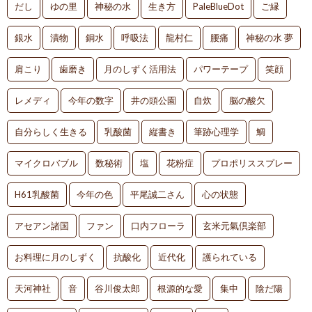
だし
ゆの里
神秘の水
生き方
PaleBlueDot
ご縁
銀水
漬物
銅水
呼吸法
龍村仁
腰痛
神秘の水 夢
肩こり
歯磨き
月のしずく活用法
パワーテープ
笑顔
レメディ
今年の数字
井の頭公園
自炊
脳の酸欠
自分らしく生きる
乳酸菌
縦書き
筆跡心理学
鯛
マイクロバブル
数秘術
塩
花粉症
プロポリススプレー
H61乳酸菌
今年の色
平尾誠二さん
心の状態
アセアン諸国
ファン
口内フローラ
玄米元氣倶楽部
お料理に月のしずく
抗酸化
近代化
護られている
天河神社
音
谷川俊太郎
根源的な愛
集中
陰だ陽