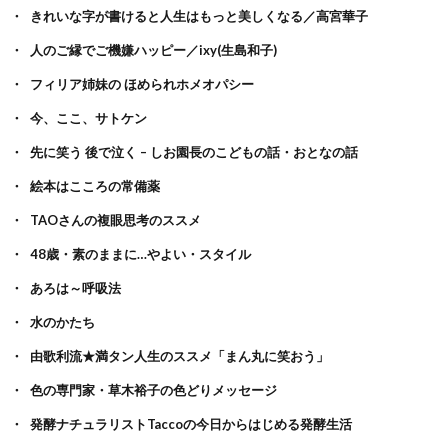
きれいな字が書けると人生はもっと美しくなる／高宮華子
人のご縁でご機嫌ハッピー／ixy(生島和子)
フィリア姉妹の ほめられホメオパシー
今、ここ、サトケン
先に笑う 後で泣く – しお園長のこどもの話・おとなの話
絵本はこころの常備薬
TAOさんの複眼思考のススメ
48歳・素のままに…やよい・スタイル
あろは～呼吸法
水のかたち
由歌利流★満タン人生のススメ「まん丸に笑おう」
色の専門家・草木裕子の色どりメッセージ
発酵ナチュラリストTaccoの今日からはじめる発酵生活