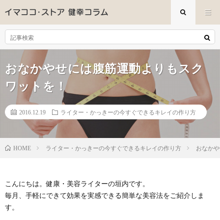
おなかやせには腹筋運動よりもスク
ワットを！
2016.12.19
ライター・かっきーの今すぐできるキレイの作り方
ライター・かっきーの今すぐできるキレイの作り方
おなかや
HOME
こんにちは。健康・美容ライターの垣内です。
毎月、手軽にできて効果を実感できる簡単な美容法をご紹介しま
す。