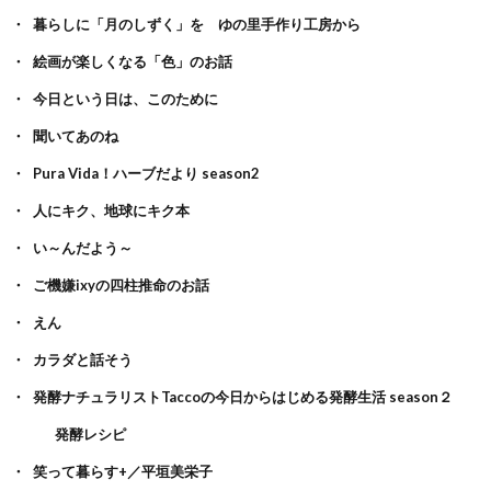
暮らしに「月のしずく」を ゆの里手作り工房から
絵画が楽しくなる「色」のお話
今日という日は、このために
聞いてあのね
Pura Vida！ハーブだより season2
人にキク、地球にキク本
い～んだよう～
ご機嫌ixyの四柱推命のお話
えん
カラダと話そう
発酵ナチュラリストTaccoの今日からはじめる発酵生活 season２
発酵レシピ
笑って暮らす+／平垣美栄子