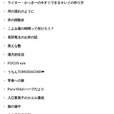
ライター・かっきーの今すぐできるキレイの作り方
河の流れのように
井の頭散歩
こよみ屋の時間って何だろう？
長田竜太のお米の話
美えな塾
漢方的生活
FOCUS eye
うちんTOMODACHIH❤
常食への旅
Pura Vida!ハーブだより
入江富美子のカエル通信
旅の途中