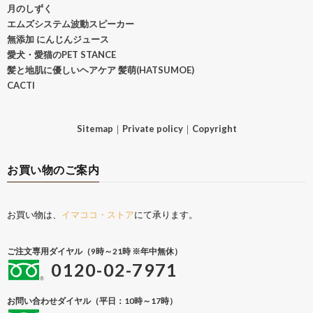
月のしずく
エムズシステム波動スピーカー
無添加 にんじんジュース
愛犬・愛猫のPET STANCE
髪と地肌に優しいヘアケア 髪萌(HATSUMOE)
CACTI
Sitemap
｜
Private policy
｜
Copyright
お買い物のご案内
お買い物は、
イマココ・ストア
にて承ります。
ご注文専用ダイヤル（9時～21時 ※年中無休）
0120-02-7971
お問い合わせダイヤル（平日：10時～17時）