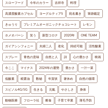
スローフード
今年のカラー
吉祥寺
料理
高濃度酸素カプセル
ヨーグルティアS
宛名書き
筆跡鑑定
きゅうり
プレミアムオーガニックチョコレート
レモン
ホメオパーシ
笑う
新型コロナ
2020年
ONE TEAM
ガイアシンフォニー
夫婦二人
老化
持続可能
活性酸素
スプレー
青色の意味
自然と人
詩
心の豊かさ
映画
今ここ
マイナス
2024年の運勢
豊かさ
一汁一菜
低酸素
糀醤油
数秘
年賀状
箸休め
自然の循環
スピノル4G/5G
生きる
元氣
やさしさ
身体
動物医療
フローラ社
断食
子育て卒業
薄毛予防