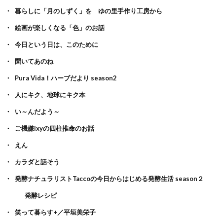
暮らしに「月のしずく」を ゆの里手作り工房から
絵画が楽しくなる「色」のお話
今日という日は、このために
聞いてあのね
Pura Vida！ハーブだより season2
人にキク、地球にキク本
い～んだよう～
ご機嫌ixyの四柱推命のお話
えん
カラダと話そう
発酵ナチュラリストTaccoの今日からはじめる発酵生活 season２
発酵レシピ
笑って暮らす+／平垣美栄子