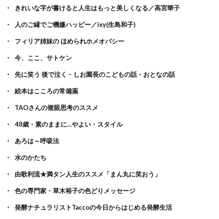
きれいな字が書けると人生はもっと美しくなる／高宮華子
人のご縁でご機嫌ハッピー／ixy(生島和子)
フィリア姉妹の ほめられホメオパシー
今、ここ、サトケン
先に笑う 後で泣く – しお園長のこどもの話・おとなの話
絵本はこころの常備薬
TAOさんの複眼思考のススメ
48歳・素のままに…やよい・スタイル
あろは～呼吸法
水のかたち
由歌利流★満タン人生のススメ「まん丸に笑おう」
色の専門家・草木裕子の色どりメッセージ
発酵ナチュラリストTaccoの今日からはじめる発酵生活