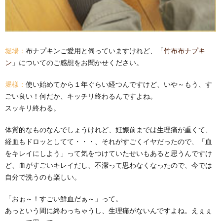
堀場：
布ナプキンご愛用と伺っていますけれど、「
竹布布ナプキ
ン
」についてのご感想をお聞かせください。
堀様：
使い始めてから１年ぐらい経つんですけど、いや～もう、す
ごい良い！何だか、キッチリ終わるんですよね。
スッキリ終わる。
体質的なものなんでしょうけれど、妊娠前までは生理痛が重くて、
経血もドロッとしてて・・・、それがすごくイヤだったので、「血
をキレイにしよう」って気をつけていたせいもあると思うんですけ
ど、血がすごいキレイだし、不潔って思わなくなったので、今では
自分で洗うのも楽しい。
「おぉ～！すごい鮮血だぁ～」って。
あっという間に終わっちゃうし、生理痛がないんですよね。えぇぇ