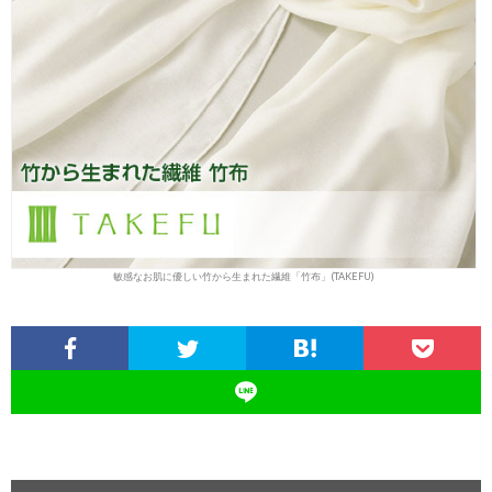
敏感なお肌に優しい竹から生まれた繊維「竹布」(TAKEFU)