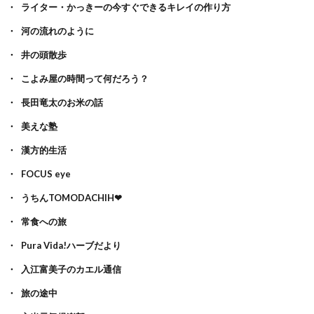
ライター・かっきーの今すぐできるキレイの作り方
河の流れのように
井の頭散歩
こよみ屋の時間って何だろう？
長田竜太のお米の話
美えな塾
漢方的生活
FOCUS eye
うちんTOMODACHIH❤
常食への旅
Pura Vida!ハーブだより
入江富美子のカエル通信
旅の途中