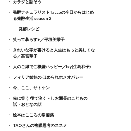
カラダと話そう
発酵ナチュラリストTaccoの今日からはじめ
る発酵生活 season２
発酵レシピ
笑って暮らす+／平垣美栄子
きれいな字が書けると人生はもっと美しくな
る／高宮華子
人のご縁でご機嫌ハッピー／ixy(生島和子)
フィリア姉妹の ほめられホメオパシー
今、ここ、サトケン
先に笑う 後で泣く – しお園長のこどもの
話・おとなの話
絵本はこころの常備薬
TAOさんの複眼思考のススメ