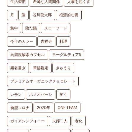
生活習慣
希薄な人間関係
人事を尽くす
月
脳
谷川俊太郎
根源的な愛
集中
陰だ陽
スローフード
今年のカラー
吉祥寺
料理
高濃度酸素カプセル
ヨーグルティアS
宛名書き
筆跡鑑定
きゅうり
プレミアムオーガニックチョコレート
レモン
ホメオパーシ
笑う
新型コロナ
2020年
ONE TEAM
ガイアシンフォニー
夫婦二人
老化