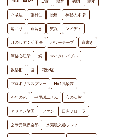
PaleBlueDot
ご縁
銀水
漬物
銅水
呼吸法
龍村仁
腰痛
神秘の水 夢
肩こり
歯磨き
笑顔
レメディ
月のしずく活用法
パワーテープ
縦書き
筆跡心理学
鯛
マイクロバブル
数秘術
塩
花粉症
プロポリススプレー
H61乳酸菌
今年の色
平尾誠二さん
心の状態
アセアン諸国
ファン
口内フローラ
玄米元氣倶楽部
水素吸入器フレア