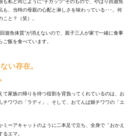
娘も私と同じように“子ガッツ”そのもので、やはり回遊魚
も、当時の母親の心配と淋しさを味わっている･･･。何
のこと？（笑）。
“回遊魚体質”が消えないので、親子三人が家で一緒に食事
らご飯を食べています。
のない存在。
。
えて家族の帰りを待つ役割を背負ってくれているのは、お
んチワワの「ラディ」、そして、おてんば娘チワワの「エ
かミーアキャットのように二本足で立ち、全身で「おかえ
するエマ。