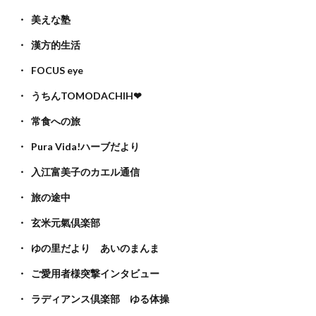
美えな塾
漢方的生活
FOCUS eye
うちんTOMODACHIH❤
常食への旅
Pura Vida!ハーブだより
入江富美子のカエル通信
旅の途中
玄米元氣倶楽部
ゆの里だより あいのまんま
ご愛用者様突撃インタビュー
ラディアンス倶楽部 ゆる体操