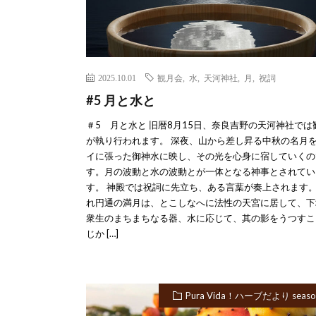
2025.10.01
観月会
,
水
,
天河神社
,
月
,
祝詞
#5 月と水と
＃5 月と水と 旧暦8月15日、奈良吉野の天河神社では
が執り行われます。 深夜、山から差し昇る中秋の名月
イに張った御神水に映し、その光を心身に宿していくの
す。月の波動と水の波動とが一体となる神事とされてい
す。 神殿では祝詞に先立ち、ある言葉が奏上されます。
れ円通の満月は、とこしなへに法性の天宮に居して、下
衆生のまちまちなる器、水に応じて、其の影をうつすこ
じか […]
Pura Vida！ハーブだより seaso