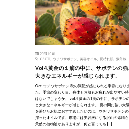
2025.10.01
CACTI
,
ウチワサボテン
,
美容オイル
,
夏枯れ肌
,
紫外線
Vol4.黄金の１滴の中に、サボテンの
大きなエネルギーが感じられます。
Oct. ウチワサボテン 秋の気配が感じられる季節になり
た。季節の変わり目、身体もお肌もお疲れが出やすい時
はないでしょうか。 vol.4 黄金の1滴の中に、サボテン
と大きなエネルギーが感じられます。 夏の間に強い太
を浴びたお肌におすすめしたいのは、ウチワサボテンの
搾ったオイルです。市場には美容液になる沢山の素晴ら
天然の植物油がありますが、何と言っても […]