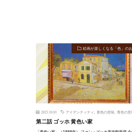
絵画が楽しくなる「色」の
2025.10.01
アイデンティティ
,
黄色の意味
,
青色の意
第二話 ゴッホ 黄色い家
「黄色い家」（1888年） ファン・ゴッホ美術館所蔵 