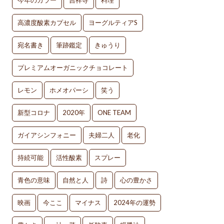
今年のカラー
吉祥寺
料理
高濃度酸素カプセル
ヨーグルティアS
宛名書き
筆跡鑑定
きゅうり
プレミアムオーガニックチョコレート
レモン
ホメオパーシ
笑う
新型コロナ
2020年
ONE TEAM
ガイアシンフォニー
夫婦二人
老化
持続可能
活性酸素
スプレー
青色の意味
自然と人
詩
心の豊かさ
映画
今ここ
マイナス
2024年の運勢