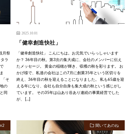
2025.10.01
「健幸創造快社」
観月祭
「健幸創造快社」 こんにちは。お元気でいらっしゃいます
をタラ
か？ 36年目の秋。第3次の集大成に、会社のメンバーに伝え
で
たメッセージ。 黄金の稲穂が輝き、収穫の秋を彩ります。 お
ま
かげ様で、私達の会社はこの7月に創業35年という区切りを
 「そ
終え、36年目の秋を迎えることになりました。 私も65歳を迎
地の
える年になり、会社も自分自身も集大成の秋という感じがし
と同
ています。 その35年は山あり谷あり連続の事業経営でした
が、 […]
n2
聞いてあのね