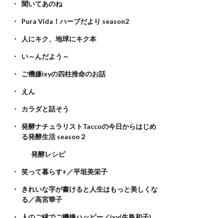
聞いてあのね
Pura Vida！ハーブだより season2
人にキク、地球にキク本
い～んだよう～
ご機嫌ixyの四柱推命のお話
えん
カラダと話そう
発酵ナチュラリストTaccoの今日からはじめ
る発酵生活 season２
発酵レシピ
笑って暮らす+／平垣美栄子
きれいな字が書けると人生はもっと美しくな
る／高宮華子
人のご縁でご機嫌ハッピー／ixy(生島和子)