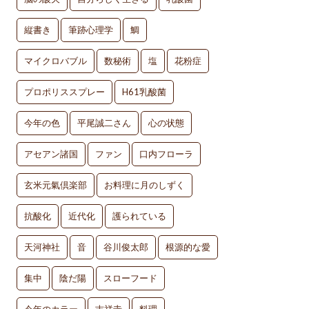
縦書き
筆跡心理学
鯛
マイクロバブル
数秘術
塩
花粉症
プロポリススプレー
H61乳酸菌
今年の色
平尾誠二さん
心の状態
アセアン諸国
ファン
口内フローラ
玄米元氣倶楽部
お料理に月のしずく
抗酸化
近代化
護られている
天河神社
音
谷川俊太郎
根源的な愛
集中
陰だ陽
スローフード