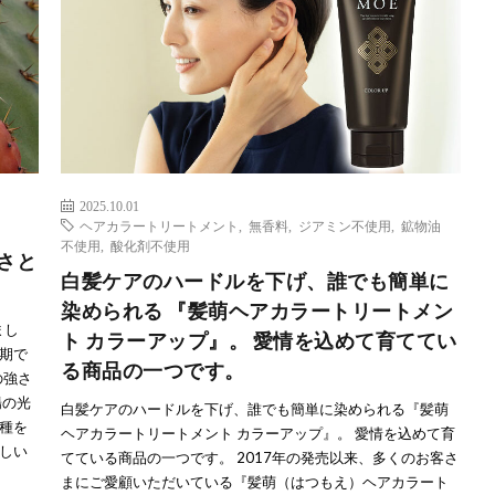
2025.10.01
ヘアカラートリートメント
,
無香料
,
ジアミン不使用
,
鉱物油
不使用
,
酸化剤不使用
強さと
白髪ケアのハードルを下げ、誰でも簡単に
染められる 『髪萌ヘアカラートリートメン
まし
ト カラーアップ』。 愛情を込めて育ててい
期で
る商品の一つです。
の強さ
陽の光
白髪ケアのハードルを下げ、誰でも簡単に染められる『髪萌
種を
ヘアカラートリートメント カラーアップ』。 愛情を込めて育
しい
てている商品の一つです。 2017年の発売以来、多くのお客さ
まにご愛顧いただいている『髪萌（はつもえ）ヘアカラート