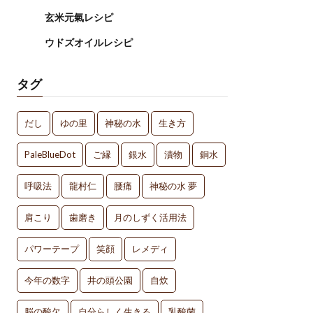
玄米元氣レシピ
ウドズオイルレシピ
タグ
だし
ゆの里
神秘の水
生き方
PaleBlueDot
ご縁
銀水
漬物
銅水
呼吸法
龍村仁
腰痛
神秘の水 夢
肩こり
歯磨き
月のしずく活用法
パワーテープ
笑顔
レメディ
今年の数字
井の頭公園
自炊
脳の酸欠
自分らしく生きる
乳酸菌