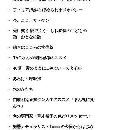
フィリア姉妹の ほめられホメオパシー
今、ここ、サトケン
先に笑う 後で泣く – しお園長のこどもの
話・おとなの話
絵本はこころの常備薬
TAOさんの複眼思考のススメ
48歳・素のままに…やよい・スタイル
あろは～呼吸法
水のかたち
由歌利流★満タン人生のススメ「まん丸に笑
おう」
色の専門家・草木裕子の色どりメッセージ
発酵ナチュラリストTaccoの今日からはじめ