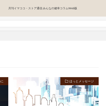
月刊イマココ・ストア通信 みんなの健幸コラムWeb版
めに
ほっとメッセージ