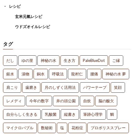
レシピ
玄米元氣レシピ
ウドズオイルレシピ
タグ
だし
ゆの里
神秘の水
生き方
PaleBlueDot
ご縁
銀水
漬物
銅水
呼吸法
龍村仁
腰痛
神秘の水 夢
肩こり
歯磨き
月のしずく活用法
パワーテープ
笑顔
レメディ
今年の数字
井の頭公園
自炊
脳の酸欠
自分らしく生きる
乳酸菌
縦書き
筆跡心理学
鯛
マイクロバブル
数秘術
塩
花粉症
プロポリススプレー