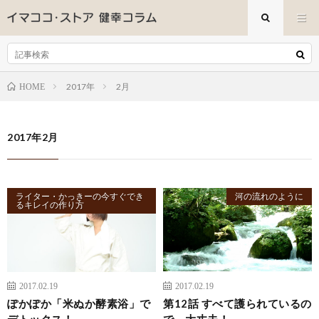
2017年
2月
HOME
2017年2月
ライター・かっきーの今すぐでき
河の流れのように
るキレイの作り方
2017.02.19
2017.02.19
ぽかぽか「米ぬか酵素浴」で
第12話 すべて護られているの
デトックス！
で、大丈夫！