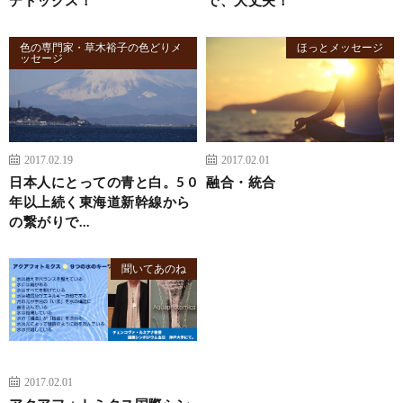
色の専門家・草木裕子の色どりメ
ほっとメッセージ
ッセージ
2017.02.19
2017.02.01
日本人にとっての青と白。5 0
融合・統合
年以上続く東海道新幹線から
の繋がりで…
聞いてあのね
2017.02.01