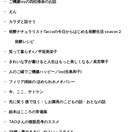
ご機嫌ixyの四柱推命のお話
えん
カラダと話そう
発酵ナチュラリストTaccoの今日からはじめる発酵生活 season２
発酵レシピ
笑って暮らす+／平垣美栄子
きれいな字が書けると人生はもっと美しくなる／高宮華子
人のご縁でご機嫌ハッピー／ixy(生島和子)
フィリア姉妹の ほめられホメオパシー
今、ここ、サトケン
先に笑う 後で泣く – しお園長のこどもの話・おとなの話
絵本はこころの常備薬
TAOさんの複眼思考のススメ
48歳・素のままに…やよい・スタイル