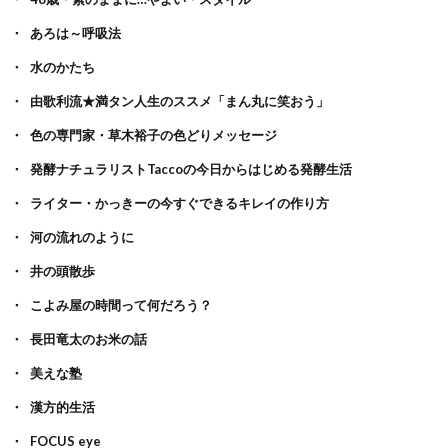
あろは～呼吸法
水のかたち
由歌利流★満タン人生のススメ「まん丸に笑おう」
色の専門家・草木裕子の色どりメッセージ
発酵ナチュラリストTaccoの今日からはじめる発酵生活
ライター・かっきーの今すぐできるキレイの作り方
河の流れのように
井の頭散歩
こよみ屋の時間って何だろう？
長田竜太のお米の話
美えな塾
漢方的生活
FOCUS eye