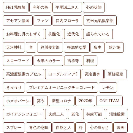
H61乳酸菌
今年の色
平尾誠二さん
心の状態
アセアン諸国
ファン
口内フローラ
玄米元氣倶楽部
お料理に月のしずく
抗酸化
近代化
護られている
天河神社
音
谷川俊太郎
根源的な愛
集中
陰だ陽
スローフード
今年のカラー
吉祥寺
料理
高濃度酸素カプセル
ヨーグルティアS
宛名書き
筆跡鑑定
きゅうり
プレミアムオーガニックチョコレート
レモン
ホメオパーシ
笑う
新型コロナ
2020年
ONE TEAM
ガイアシンフォニー
夫婦二人
老化
持続可能
活性酸素
スプレー
青色の意味
自然と人
詩
心の豊かさ
映画