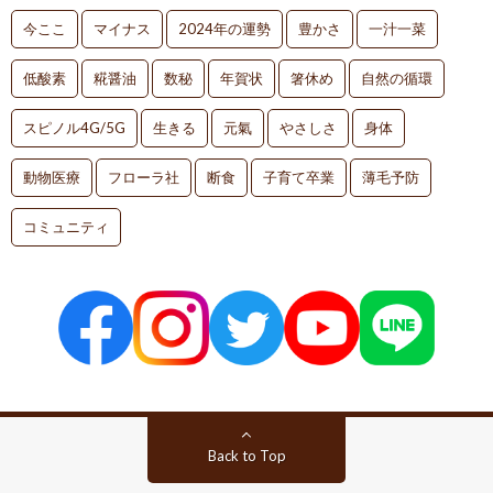
今ここ
マイナス
2024年の運勢
豊かさ
一汁一菜
低酸素
糀醤油
数秘
年賀状
箸休め
自然の循環
スピノル4G/5G
生きる
元氣
やさしさ
身体
動物医療
フローラ社
断食
子育て卒業
薄毛予防
コミュニティ
Back to Top