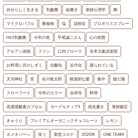
自分らしく生きる
乳酸菌
縦書き
筆跡心理学
鯛
マイクロバブル
数秘術
塩
花粉症
プロポリススプレー
H61乳酸菌
今年の色
平尾誠二さん
心の状態
アセアン諸国
ファン
口内フローラ
玄米元氣倶楽部
お料理に月のしずく
抗酸化
近代化
護られている
天河神社
音
谷川俊太郎
根源的な愛
集中
陰だ陽
スローフード
今年のカラー
吉祥寺
料理
高濃度酸素カプセル
ヨーグルティアS
宛名書き
筆跡鑑定
きゅうり
プレミアムオーガニックチョコレート
レモン
ホメオパーシ
笑う
新型コロナ
2020年
ONE TEAM