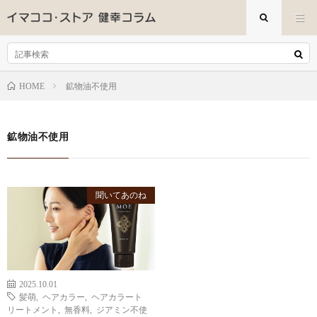
鉱物油不使用
HOME
鉱物油不使用
聞いてあのね
2025.10.01
髪萌
,
ヘアカラー
,
ヘアカラート
リートメント
,
無香料
,
ジアミン不使