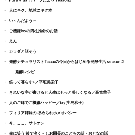
人にキク、地球にキク本
い～んだよう～
ご機嫌ixyの四柱推命のお話
えん
カラダと話そう
発酵ナチュラリストTaccoの今日からはじめる発酵生活 season２
発酵レシピ
笑って暮らす+／平垣美栄子
きれいな字が書けると人生はもっと美しくなる／高宮華子
人のご縁でご機嫌ハッピー／ixy(生島和子)
フィリア姉妹の ほめられホメオパシー
今、ここ、サトケン
先に笑う 後で泣く – しお園長のこどもの話・おとなの話