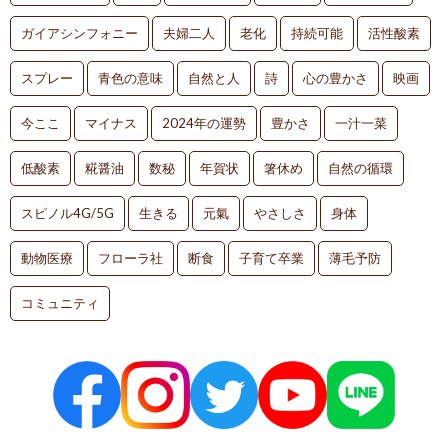
ガイアシンフォニー
夫婦二人
老化
持続可能
活性酸素
スプレー
青色の意味
自然と人
詩
心の豊かさ
映画
今ここ
マイナス
2024年の運勢
豊かさ
一汁一菜
低酸素
糀醤油
数秘
年賀状
箸休め
自然の循環
スピノル4G/5G
生きる
元氣
やさしさ
身体
動物医療
フローラ社
断食
子育て卒業
薄毛予防
コミュニティ