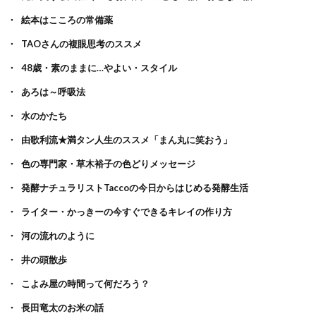
絵本はこころの常備薬
TAOさんの複眼思考のススメ
48歳・素のままに…やよい・スタイル
あろは～呼吸法
水のかたち
由歌利流★満タン人生のススメ「まん丸に笑おう」
色の専門家・草木裕子の色どりメッセージ
発酵ナチュラリストTaccoの今日からはじめる発酵生活
ライター・かっきーの今すぐできるキレイの作り方
河の流れのように
井の頭散歩
こよみ屋の時間って何だろう？
長田竜太のお米の話