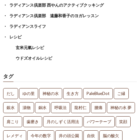
ラディアンス倶楽部 西やんのアクティブクッキング
ラディアンス倶楽部 遠藤和香子のヨガレッスン
ラディアンスライフ
レシピ
玄米元氣レシピ
ウドズオイルレシピ
タグ
だし
ゆの里
神秘の水
生き方
PaleBlueDot
ご縁
銀水
漬物
銅水
呼吸法
龍村仁
腰痛
神秘の水 夢
肩こり
歯磨き
月のしずく活用法
パワーテープ
笑顔
レメディ
今年の数字
井の頭公園
自炊
脳の酸欠