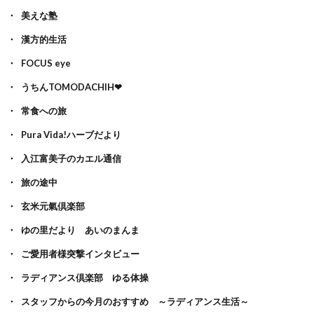
美えな塾
漢方的生活
FOCUS eye
うちんTOMODACHIH❤
常食への旅
Pura Vida!ハーブだより
入江富美子のカエル通信
旅の途中
玄米元氣倶楽部
ゆの里だより あいのまんま
ご愛用者様突撃インタビュー
ラディアンス倶楽部 ゆる体操
スタッフからの今月のおすすめ ～ラディアンス生活～