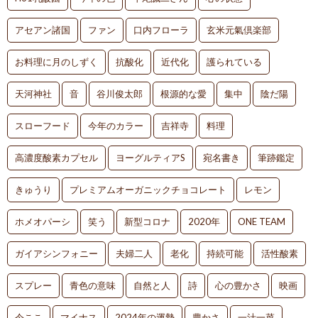
アセアン諸国
ファン
口内フローラ
玄米元氣倶楽部
お料理に月のしずく
抗酸化
近代化
護られている
天河神社
音
谷川俊太郎
根源的な愛
集中
陰だ陽
スローフード
今年のカラー
吉祥寺
料理
高濃度酸素カプセル
ヨーグルティアS
宛名書き
筆跡鑑定
きゅうり
プレミアムオーガニックチョコレート
レモン
ホメオパーシ
笑う
新型コロナ
2020年
ONE TEAM
ガイアシンフォニー
夫婦二人
老化
持続可能
活性酸素
スプレー
青色の意味
自然と人
詩
心の豊かさ
映画
今ここ
マイナス
2024年の運勢
豊かさ
一汁一菜