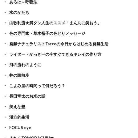
あろは～呼吸法
水のかたち
由歌利流★満タン人生のススメ「まん丸に笑おう」
色の専門家・草木裕子の色どりメッセージ
発酵ナチュラリストTaccoの今日からはじめる発酵生活
ライター・かっきーの今すぐできるキレイの作り方
河の流れのように
井の頭散歩
こよみ屋の時間って何だろう？
長田竜太のお米の話
美えな塾
漢方的生活
FOCUS eye
うちんTOMODACHIH❤