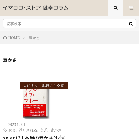
豊かさ
HOME
豊かさ
人にキク、地球にキク本
2023.12.01
お金
,
満たされる
,
欠乏
,
豊かさ
select3 | 本当の豊かさは心に