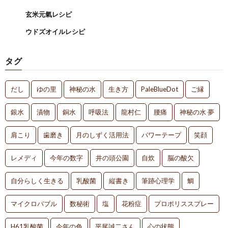
玄米元氣レシピ
ウドズオイルレシピ
タグ
だし
ゆの里
神秘の水
生き方
PaleBlueDot
ご縁
銀水
漬物
銅水
呼吸法
龍村仁
腰痛
神秘の水 夢
肩こり
歯磨き
月のしずく活用法
パワーテープ
笑顔
レメディ
今年の数字
井の頭公園
自炊
脳の酸欠
自分らしく生きる
乳酸菌
縦書き
筆跡心理学
鯛
マイクロバブル
数秘術
塩
花粉症
プロポリススプレー
H61乳酸菌
今年の色
平尾誠二さん
心の状態