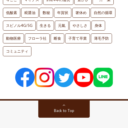
低酸素
糀醤油
数秘
年賀状
箸休め
自然の循環
スピノル4G/5G
生きる
元氣
やさしさ
身体
動物医療
フローラ社
断食
子育て卒業
薄毛予防
コミュニティ
Back to Top