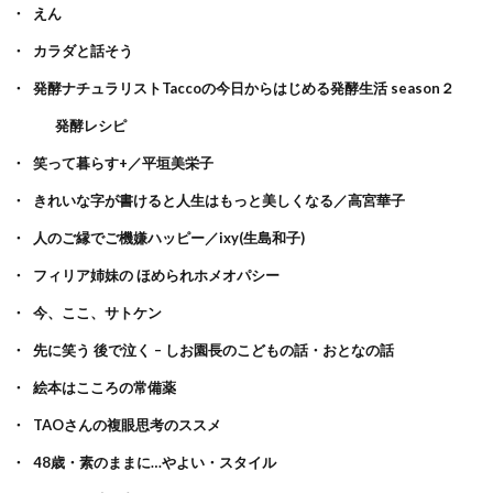
えん
カラダと話そう
発酵ナチュラリストTaccoの今日からはじめる発酵生活 season２
発酵レシピ
笑って暮らす+／平垣美栄子
きれいな字が書けると人生はもっと美しくなる／高宮華子
人のご縁でご機嫌ハッピー／ixy(生島和子)
フィリア姉妹の ほめられホメオパシー
今、ここ、サトケン
先に笑う 後で泣く – しお園長のこどもの話・おとなの話
絵本はこころの常備薬
TAOさんの複眼思考のススメ
48歳・素のままに…やよい・スタイル