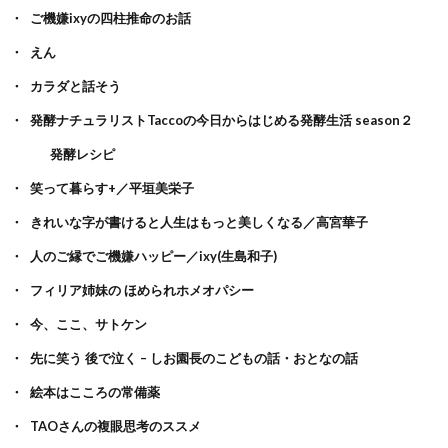
ご機嫌ixyの四柱推命のお話
えん
カラダと話そう
発酵ナチュラリストTaccoの今日からはじめる発酵生活 season２
発酵レシピ
笑って暮らす+／平垣美栄子
きれいな字が書けると人生はもっと美しくなる／高宮華子
人のご縁でご機嫌ハッピー／ixy(生島和子)
フィリア姉妹の ほめられホメオパシー
今、ここ、サトケン
先に笑う 後で泣く – しお園長のこどもの話・おとなの話
絵本はこころの常備薬
TAOさんの複眼思考のススメ