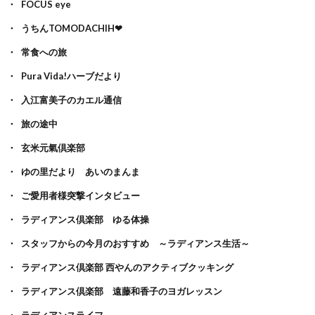
FOCUS eye
うちんTOMODACHIH❤
常食への旅
Pura Vida!ハーブだより
入江富美子のカエル通信
旅の途中
玄米元氣倶楽部
ゆの里だより あいのまんま
ご愛用者様突撃インタビュー
ラディアンス倶楽部 ゆる体操
スタッフからの今月のおすすめ ～ラディアンス生活～
ラディアンス倶楽部 西やんのアクティブクッキング
ラディアンス倶楽部 遠藤和香子のヨガレッスン
ラディアンスライフ