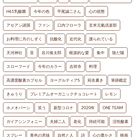
H61乳酸菌
今年の色
平尾誠二さん
心の状態
アセアン諸国
ファン
口内フローラ
玄米元氣倶楽部
お料理に月のしずく
抗酸化
近代化
護られている
天河神社
音
谷川俊太郎
根源的な愛
集中
陰だ陽
スローフード
今年のカラー
吉祥寺
料理
高濃度酸素カプセル
ヨーグルティアS
宛名書き
筆跡鑑定
きゅうり
プレミアムオーガニックチョコレート
レモン
ホメオパーシ
笑う
新型コロナ
2020年
ONE TEAM
ガイアシンフォニー
夫婦二人
老化
持続可能
活性酸素
スプレー
青色の意味
自然と人
詩
心の豊かさ
映画