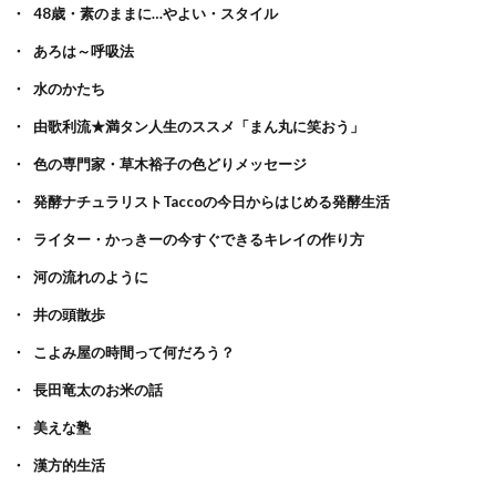
48歳・素のままに…やよい・スタイル
あろは～呼吸法
水のかたち
由歌利流★満タン人生のススメ「まん丸に笑おう」
色の専門家・草木裕子の色どりメッセージ
発酵ナチュラリストTaccoの今日からはじめる発酵生活
ライター・かっきーの今すぐできるキレイの作り方
河の流れのように
井の頭散歩
こよみ屋の時間って何だろう？
長田竜太のお米の話
美えな塾
漢方的生活