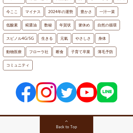
今ここ
マイナス
2024年の運勢
豊かさ
一汁一菜
低酸素
糀醤油
数秘
年賀状
箸休め
自然の循環
スピノル4G/5G
生きる
元氣
やさしさ
身体
動物医療
フローラ社
断食
子育て卒業
薄毛予防
コミュニティ
Back to Top