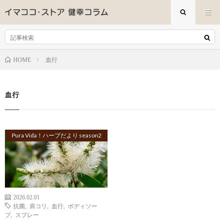
血行
HOME
血行
Pura Vida！ハーブだより season2
2026.02.01
抗菌
,
肩コリ
,
血行
,
ボディソー
プ
,
スプレー