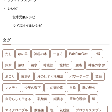
レシピ
玄米元氣レシピ
ウドズオイルレシピ
タグ
だし
ゆの里
神秘の水
生き方
PaleBlueDot
ご縁
銀水
漬物
銅水
呼吸法
龍村仁
腰痛
神秘の水 夢
肩こり
歯磨き
月のしずく活用法
パワーテープ
笑顔
レメディ
今年の数字
井の頭公園
自炊
脳の酸欠
自分らしく生きる
乳酸菌
縦書き
筆跡心理学
鯛
マイクロバブル
数秘術
塩
花粉症
プロポリススプレー