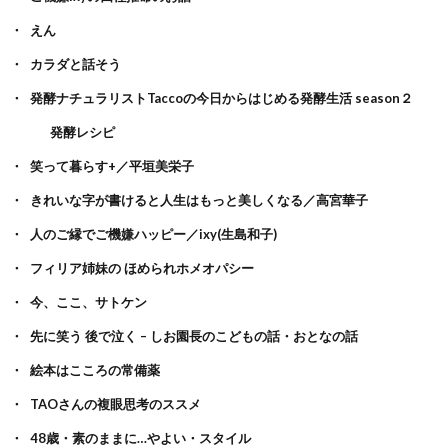
えん
カラダと話そう
発酵ナチュラリストTaccoの今日からはじめる発酵生活 season２
発酵レシピ
笑って暮らす+／平垣美栄子
きれいな字が書けると人生はもっと美しくなる／高宮華子
人のご縁でご機嫌ハッピー／ixy(生島和子)
フィリア姉妹の ほめられホメオパシー
今、ここ、サトケン
先に笑う 後で泣く – しお園長のこどもの話・おとなの話
絵本はこころの常備薬
TAOさんの複眼思考のススメ
48歳・素のままに…やよい・スタイル