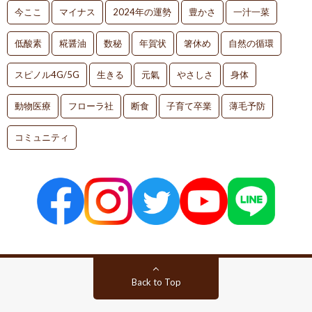
今ここ
マイナス
2024年の運勢
豊かさ
一汁一菜
低酸素
糀醤油
数秘
年賀状
箸休め
自然の循環
スピノル4G/5G
生きる
元氣
やさしさ
身体
動物医療
フローラ社
断食
子育て卒業
薄毛予防
コミュニティ
Back to Top