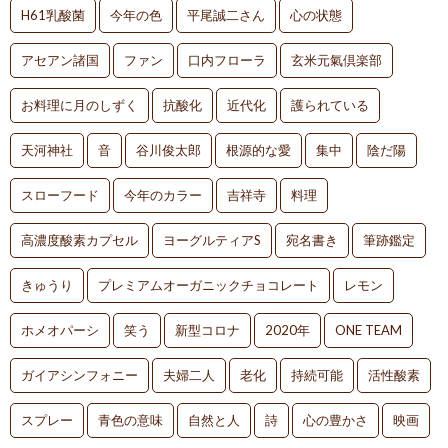
H61乳酸菌
今年の色
平尾誠二さん
心の状態
アセアン諸国
ファン
口内フローラ
玄米元氣倶楽部
お料理に月のしずく
抗酸化
近代化
護られている
天河神社
音
谷川俊太郎
根源的な愛
集中
陰だ陽
スローフード
今年のカラー
吉祥寺
料理
高濃度酸素カプセル
ヨーグルティアS
宛名書き
筆跡鑑定
きゅうり
プレミアムオーガニックチョコレート
レモン
ホメオパーシ
笑う
新型コロナ
2020年
ONE TEAM
ガイアシンフォニー
夫婦二人
老化
持続可能
活性酸素
スプレー
青色の意味
自然と人
詩
心の豊かさ
映画