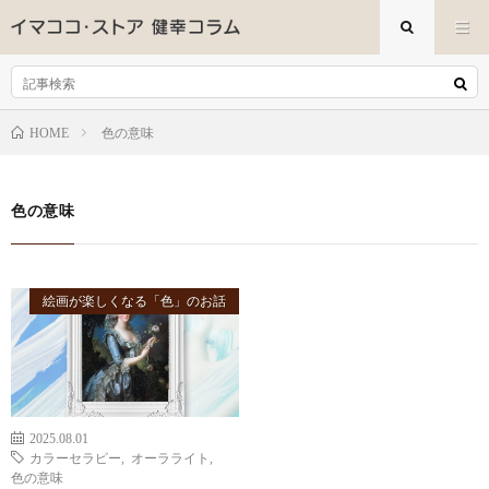
色の意味
HOME
色の意味
絵画が楽しくなる「色」のお話
2025.08.01
カラーセラピー
,
オーラライト
,
色の意味