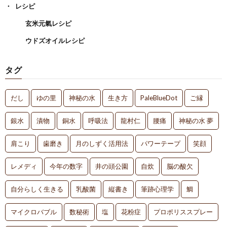
レシピ
玄米元氣レシピ
ウドズオイルレシピ
タグ
だし
ゆの里
神秘の水
生き方
PaleBlueDot
ご縁
銀水
漬物
銅水
呼吸法
龍村仁
腰痛
神秘の水 夢
肩こり
歯磨き
月のしずく活用法
パワーテープ
笑顔
レメディ
今年の数字
井の頭公園
自炊
脳の酸欠
自分らしく生きる
乳酸菌
縦書き
筆跡心理学
鯛
マイクロバブル
数秘術
塩
花粉症
プロポリススプレー