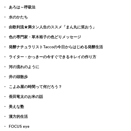
あろは～呼吸法
水のかたち
由歌利流★満タン人生のススメ「まん丸に笑おう」
色の専門家・草木裕子の色どりメッセージ
発酵ナチュラリストTaccoの今日からはじめる発酵生活
ライター・かっきーの今すぐできるキレイの作り方
河の流れのように
井の頭散歩
こよみ屋の時間って何だろう？
長田竜太のお米の話
美えな塾
漢方的生活
FOCUS eye