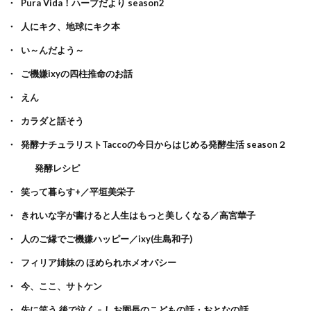
Pura Vida！ハーブだより season2
人にキク、地球にキク本
い～んだよう～
ご機嫌ixyの四柱推命のお話
えん
カラダと話そう
発酵ナチュラリストTaccoの今日からはじめる発酵生活 season２
発酵レシピ
笑って暮らす+／平垣美栄子
きれいな字が書けると人生はもっと美しくなる／高宮華子
人のご縁でご機嫌ハッピー／ixy(生島和子)
フィリア姉妹の ほめられホメオパシー
今、ここ、サトケン
先に笑う 後で泣く – しお園長のこどもの話・おとなの話