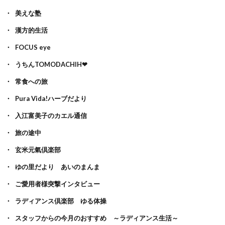
美えな塾
漢方的生活
FOCUS eye
うちんTOMODACHIH❤
常食への旅
Pura Vida!ハーブだより
入江富美子のカエル通信
旅の途中
玄米元氣倶楽部
ゆの里だより あいのまんま
ご愛用者様突撃インタビュー
ラディアンス倶楽部 ゆる体操
スタッフからの今月のおすすめ ～ラディアンス生活～