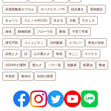
高濃度酸素カプセル
ヨーグルティアS
宛名書き
筆跡鑑定
きゅうり
スピノル4G/5G
生きる
元氣
やさしさ
身体
動物医療
フローラ社
断食
子育て卒業
薄毛予防
コミュニティ
活性酸素
スプレー
青色の意味
自然と人
詩
心の豊かさ
映画
今ここ
マイナス
2024年の運勢
豊かさ
一汁一菜
低酸素
糀醤油
数秘
年賀状
箸休め
自然の循環