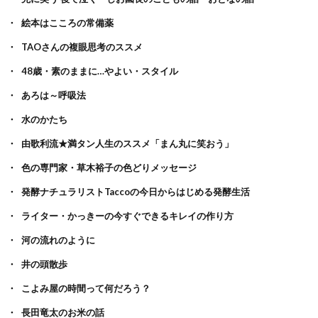
絵本はこころの常備薬
TAOさんの複眼思考のススメ
48歳・素のままに…やよい・スタイル
あろは～呼吸法
水のかたち
由歌利流★満タン人生のススメ「まん丸に笑おう」
色の専門家・草木裕子の色どりメッセージ
発酵ナチュラリストTaccoの今日からはじめる発酵生活
ライター・かっきーの今すぐできるキレイの作り方
河の流れのように
井の頭散歩
こよみ屋の時間って何だろう？
長田竜太のお米の話