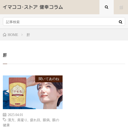
肝
HOME
肝
聞いてあのね
2025.04.01
漢方
,
肩凝り
,
疲れ目
,
眼病
,
眼の
健康