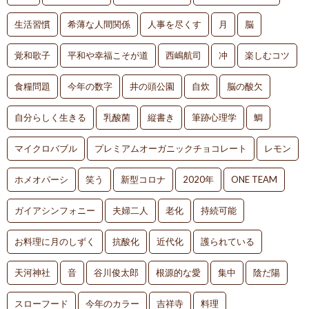
生活習慣
希薄な人間関係
人事を尽くす
月
脳
覚和歌子
平和や幸福こそが道
西嶋航司
冲
楽しむコツ
食糧問題
今年の数字
井の頭公園
自炊
脳の酸欠
自分らしく生きる
乳酸菌
縦書き
筆跡心理学
鯛
マイクロバブル
プレミアムオーガニックチョコレート
レモン
ホメオパーシ
笑う
新型コロナ
2020年
ONE TEAM
ガイアシンフォニー
夫婦二人
老化
持続可能
お料理に月のしずく
抗酸化
近代化
護られている
天河神社
音
谷川俊太郎
根源的な愛
集中
陰だ陽
スローフード
今年のカラー
吉祥寺
料理