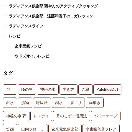
ラディアンス倶楽部 西やんのアクティブクッキング
ラディアンス倶楽部 遠藤和香子のヨガレッスン
ラディアンスライフ
レシピ
玄米元氣レシピ
ウドズオイルレシピ
タグ
だし
ゆの里
神秘の水
生き方
ご縁
PaleBlueDot
銀水
漬物
呼吸法
銅水
肩こり
歯磨き
神秘の水 夢
レメディ
月のしずく活用法
パワーテープ
笑顔
口内フローラ
玄米元氣倶楽部
水素吸入器フレア