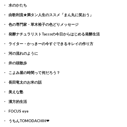
水のかたち
由歌利流★満タン人生のススメ「まん丸に笑おう」
色の専門家・草木裕子の色どりメッセージ
発酵ナチュラリストTaccoの今日からはじめる発酵生活
ライター・かっきーの今すぐできるキレイの作り方
河の流れのように
井の頭散歩
こよみ屋の時間って何だろう？
長田竜太のお米の話
美えな塾
漢方的生活
FOCUS eye
うちんTOMODACHIH❤