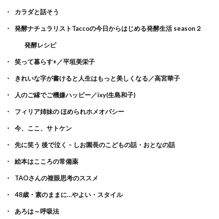
カラダと話そう
発酵ナチュラリストTaccoの今日からはじめる発酵生活 season２
発酵レシピ
笑って暮らす+／平垣美栄子
きれいな字が書けると人生はもっと美しくなる／高宮華子
人のご縁でご機嫌ハッピー／ixy(生島和子)
フィリア姉妹の ほめられホメオパシー
今、ここ、サトケン
先に笑う 後で泣く – しお園長のこどもの話・おとなの話
絵本はこころの常備薬
TAOさんの複眼思考のススメ
48歳・素のままに…やよい・スタイル
あろは～呼吸法