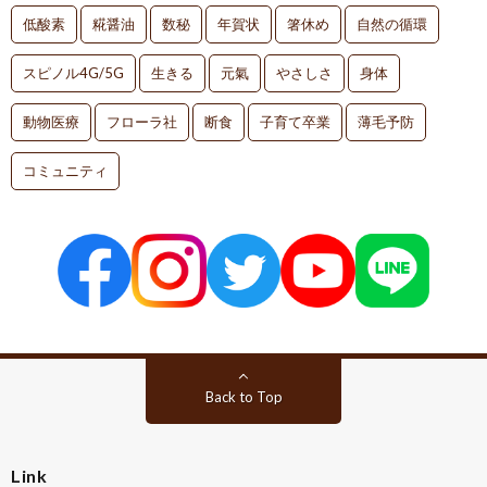
低酸素
糀醤油
数秘
年賀状
箸休め
自然の循環
スピノル4G/5G
生きる
元氣
やさしさ
身体
動物医療
フローラ社
断食
子育て卒業
薄毛予防
コミュニティ
Back to Top
Link