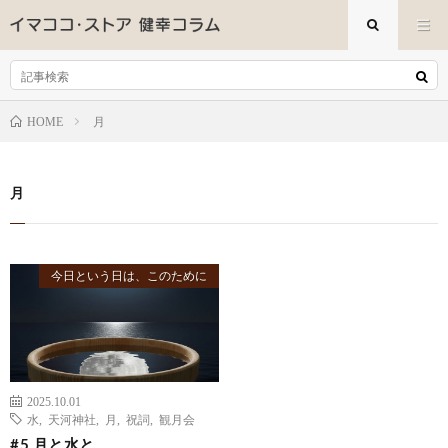
月
HOME
月
今日という日は、このために
2025.10.01
水
,
天河神社
,
月
,
祝詞
,
観月会
#5 月と水と