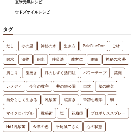
玄米元氣レシピ
ウドズオイルレシピ
タグ
だし
ゆの里
神秘の水
生き方
PaleBlueDot
ご縁
銀水
漬物
銅水
呼吸法
龍村仁
腰痛
神秘の水 夢
肩こり
歯磨き
月のしずく活用法
パワーテープ
笑顔
レメディ
今年の数字
井の頭公園
自炊
脳の酸欠
自分らしく生きる
乳酸菌
縦書き
筆跡心理学
鯛
マイクロバブル
数秘術
塩
花粉症
プロポリススプレー
H61乳酸菌
今年の色
平尾誠二さん
心の状態