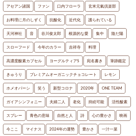
アセアン諸国
ファン
口内フローラ
玄米元氣倶楽部
お料理に月のしずく
抗酸化
近代化
護られている
天河神社
音
谷川俊太郎
根源的な愛
集中
陰だ陽
スローフード
今年のカラー
吉祥寺
料理
高濃度酸素カプセル
ヨーグルティアS
宛名書き
筆跡鑑定
きゅうり
プレミアムオーガニックチョコレート
レモン
ホメオパーシ
笑う
新型コロナ
2020年
ONE TEAM
ガイアシンフォニー
夫婦二人
老化
持続可能
活性酸素
スプレー
青色の意味
自然と人
詩
心の豊かさ
映画
今ここ
マイナス
2024年の運勢
豊かさ
一汁一菜