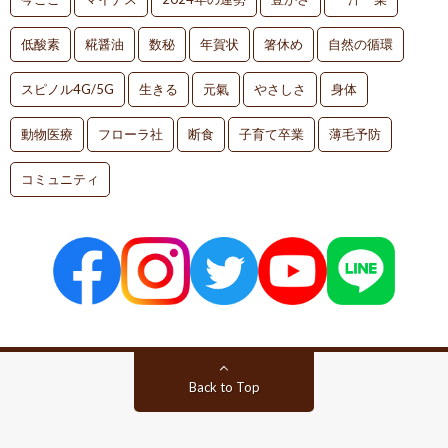
低酸素
糀醤油
数秘
年賀状
箸休め
自然の循環
スピノル4G/5G
生きる
元氣
やさしさ
身体
動物医療
フローラ社
断食
子育て卒業
薄毛予防
コミュニティ
Back to Top