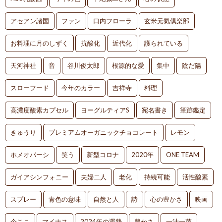
アセアン諸国
ファン
口内フローラ
玄米元氣倶楽部
お料理に月のしずく
抗酸化
近代化
護られている
天河神社
音
谷川俊太郎
根源的な愛
集中
陰だ陽
スローフード
今年のカラー
吉祥寺
料理
高濃度酸素カプセル
ヨーグルティアS
宛名書き
筆跡鑑定
きゅうり
プレミアムオーガニックチョコレート
レモン
ホメオパーシ
笑う
新型コロナ
2020年
ONE TEAM
ガイアシンフォニー
夫婦二人
老化
持続可能
活性酸素
スプレー
青色の意味
自然と人
詩
心の豊かさ
映画
今ここ
マイナス
2024年の運勢
豊かさ
一汁一菜