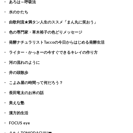
あろは～呼吸法
水のかたち
由歌利流★満タン人生のススメ「まん丸に笑おう」
色の専門家・草木裕子の色どりメッセージ
発酵ナチュラリストTaccoの今日からはじめる発酵生活
ライター・かっきーの今すぐできるキレイの作り方
河の流れのように
井の頭散歩
こよみ屋の時間って何だろう？
長田竜太のお米の話
美えな塾
漢方的生活
FOCUS eye
うちんTOMODACHIH❤