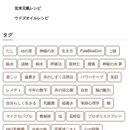
玄米元氣レシピ
ウドズオイルレシピ
タグ
だし
ゆの里
神秘の水
生き方
PaleBlueDot
ご縁
銀水
漬物
銅水
呼吸法
龍村仁
腰痛
神秘の水 夢
肩こり
歯磨き
月のしずく活用法
パワーテープ
笑顔
レメディ
今年の数字
井の頭公園
自炊
脳の酸欠
自分らしく生きる
乳酸菌
縦書き
筆跡心理学
鯛
マイクロバブル
数秘術
塩
花粉症
プロポリススプレー
H61乳酸菌
今年の色
平尾誠二さん
心の状態