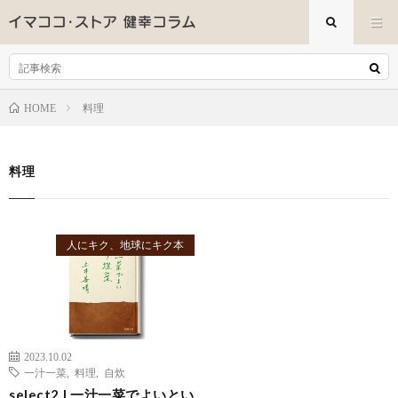
料理
HOME
料理
人にキク、地球にキク本
2023.10.02
一汁一菜
,
料理
,
自炊
select2 | 一汁一菜でよいとい