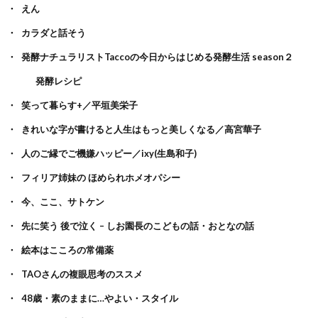
えん
カラダと話そう
発酵ナチュラリストTaccoの今日からはじめる発酵生活 season２
発酵レシピ
笑って暮らす+／平垣美栄子
きれいな字が書けると人生はもっと美しくなる／高宮華子
人のご縁でご機嫌ハッピー／ixy(生島和子)
フィリア姉妹の ほめられホメオパシー
今、ここ、サトケン
先に笑う 後で泣く – しお園長のこどもの話・おとなの話
絵本はこころの常備薬
TAOさんの複眼思考のススメ
48歳・素のままに…やよい・スタイル