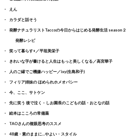
えん
カラダと話そう
発酵ナチュラリストTaccoの今日からはじめる発酵生活 season２
発酵レシピ
笑って暮らす+／平垣美栄子
きれいな字が書けると人生はもっと美しくなる／高宮華子
人のご縁でご機嫌ハッピー／ixy(生島和子)
フィリア姉妹の ほめられホメオパシー
今、ここ、サトケン
先に笑う 後で泣く – しお園長のこどもの話・おとなの話
絵本はこころの常備薬
TAOさんの複眼思考のススメ
48歳・素のままに…やよい・スタイル