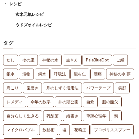
レシピ
玄米元氣レシピ
ウドズオイルレシピ
タグ
だし
ゆの里
神秘の水
生き方
PaleBlueDot
ご縁
銀水
漬物
銅水
呼吸法
龍村仁
腰痛
神秘の水 夢
肩こり
歯磨き
月のしずく活用法
パワーテープ
笑顔
レメディ
今年の数字
井の頭公園
自炊
脳の酸欠
自分らしく生きる
乳酸菌
縦書き
筆跡心理学
鯛
マイクロバブル
数秘術
塩
花粉症
プロポリススプレー