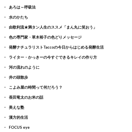
あろは～呼吸法
水のかたち
由歌利流★満タン人生のススメ「まん丸に笑おう」
色の専門家・草木裕子の色どりメッセージ
発酵ナチュラリストTaccoの今日からはじめる発酵生活
ライター・かっきーの今すぐできるキレイの作り方
河の流れのように
井の頭散歩
こよみ屋の時間って何だろう？
長田竜太のお米の話
美えな塾
漢方的生活
FOCUS eye