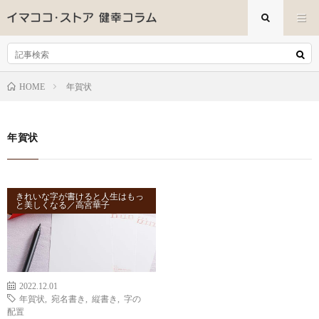
年賀状
HOME
年賀状
きれいな字が書けると人生はもっ
と美しくなる／高宮華子
2022.12.01
年賀状
,
宛名書き
,
縦書き
,
字の
配置