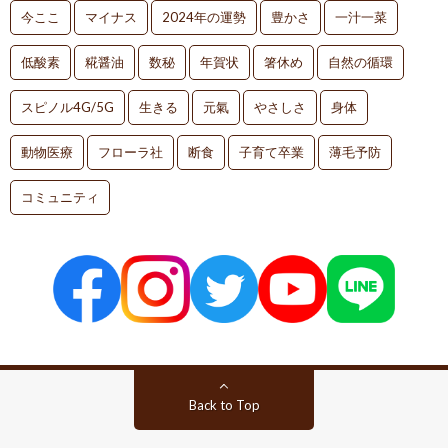
今ここ
マイナス
2024年の運勢
豊かさ
一汁一菜
低酸素
糀醤油
数秘
年賀状
箸休め
自然の循環
スピノル4G/5G
生きる
元氣
やさしさ
身体
動物医療
フローラ社
断食
子育て卒業
薄毛予防
コミュニティ
Back to Top