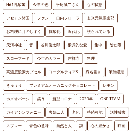
H61乳酸菌
今年の色
平尾誠二さん
心の状態
アセアン諸国
ファン
口内フローラ
玄米元氣倶楽部
お料理に月のしずく
抗酸化
近代化
護られている
天河神社
音
谷川俊太郎
根源的な愛
集中
陰だ陽
スローフード
今年のカラー
吉祥寺
料理
高濃度酸素カプセル
ヨーグルティアS
宛名書き
筆跡鑑定
きゅうり
プレミアムオーガニックチョコレート
レモン
ホメオパーシ
笑う
新型コロナ
2020年
ONE TEAM
ガイアシンフォニー
夫婦二人
老化
持続可能
活性酸素
スプレー
青色の意味
自然と人
詩
心の豊かさ
映画