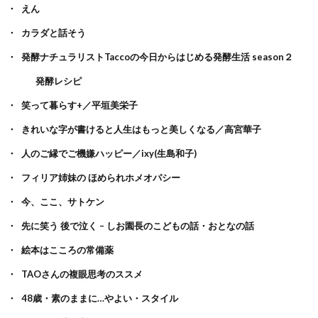
えん
カラダと話そう
発酵ナチュラリストTaccoの今日からはじめる発酵生活 season２
発酵レシピ
笑って暮らす+／平垣美栄子
きれいな字が書けると人生はもっと美しくなる／高宮華子
人のご縁でご機嫌ハッピー／ixy(生島和子)
フィリア姉妹の ほめられホメオパシー
今、ここ、サトケン
先に笑う 後で泣く – しお園長のこどもの話・おとなの話
絵本はこころの常備薬
TAOさんの複眼思考のススメ
48歳・素のままに…やよい・スタイル