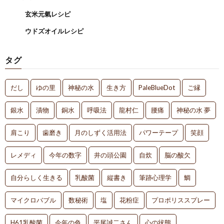
玄米元氣レシピ
ウドズオイルレシピ
タグ
だし
ゆの里
神秘の水
生き方
PaleBlueDot
ご縁
銀水
漬物
銅水
呼吸法
龍村仁
腰痛
神秘の水 夢
肩こり
歯磨き
月のしずく活用法
パワーテープ
笑顔
レメディ
今年の数字
井の頭公園
自炊
脳の酸欠
自分らしく生きる
乳酸菌
縦書き
筆跡心理学
鯛
マイクロバブル
数秘術
塩
花粉症
プロポリススプレー
H61乳酸菌
今年の色
平尾誠二さん
心の状態