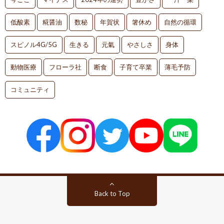
低酸素
糀醤油
数秘
年賀状
箸休め
自然の循環
スピノル4G/5G
生きる
元氣
やさしさ
身体
動物医療
フローラ社
断食
子育て卒業
薄毛予防
コミュニティ
Back to Top