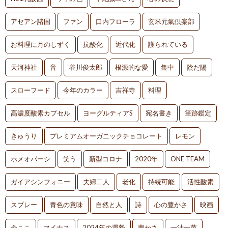
アセアン諸国
ファン
口内フローラ
玄米元氣倶楽部
お料理に月のしずく
抗酸化
近代化
護られている
天河神社
音
谷川俊太郎
根源的な愛
集中
陰だ陽
スローフード
今年のカラー
吉祥寺
料理
高濃度酸素カプセル
ヨーグルティアS
宛名書き
筆跡鑑定
きゅうり
プレミアムオーガニックチョコレート
レモン
ホメオパーシ
笑う
新型コロナ
2020年
ONE TEAM
ガイアシンフォニー
夫婦二人
老化
持続可能
活性酸素
スプレー
青色の意味
自然と人
詩
心の豊かさ
映画
今ここ
マイナス
2024年の運勢
豊かさ
一汁一菜