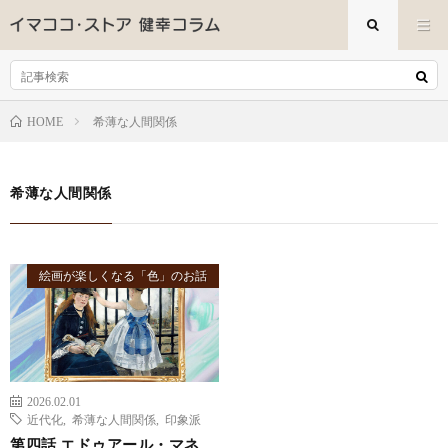
希薄な人間関係
HOME
希薄な人間関係
絵画が楽しくなる「色」のお話
2026.02.01
近代化
,
希薄な人間関係
,
印象派
第四話 エドゥアール・マネ