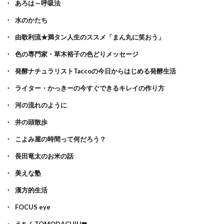
あろは～呼吸法
水のかたち
由歌利流★満タン人生のススメ「まん丸に笑おう」
色の専門家・草木裕子の色どりメッセージ
発酵ナチュラリストTaccoの今日からはじめる発酵生活
ライター・かっきーの今すぐできるキレイの作り方
河の流れのように
井の頭散歩
こよみ屋の時間って何だろう？
長田竜太のお米の話
美えな塾
漢方的生活
FOCUS eye
うちんTOMODACHIH❤