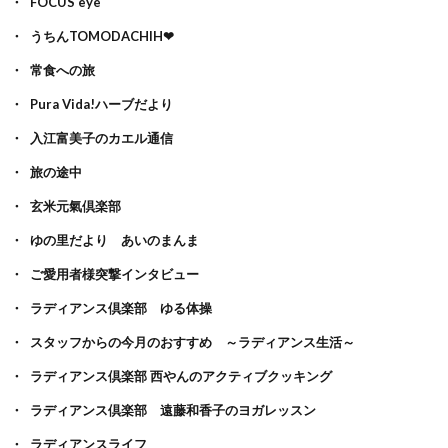
FOCUS eye
うちんTOMODACHIH❤
常食への旅
Pura Vida!ハーブだより
入江富美子のカエル通信
旅の途中
玄米元氣倶楽部
ゆの里だより あいのまんま
ご愛用者様突撃インタビュー
ラディアンス倶楽部 ゆる体操
スタッフからの今月のおすすめ ～ラディアンス生活～
ラディアンス倶楽部 西やんのアクティブクッキング
ラディアンス倶楽部 遠藤和香子のヨガレッスン
ラディアンスライフ