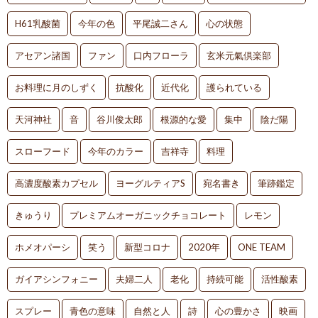
H61乳酸菌
今年の色
平尾誠二さん
心の状態
アセアン諸国
ファン
口内フローラ
玄米元氣倶楽部
お料理に月のしずく
抗酸化
近代化
護られている
天河神社
音
谷川俊太郎
根源的な愛
集中
陰だ陽
スローフード
今年のカラー
吉祥寺
料理
高濃度酸素カプセル
ヨーグルティアS
宛名書き
筆跡鑑定
きゅうり
プレミアムオーガニックチョコレート
レモン
ホメオパーシ
笑う
新型コロナ
2020年
ONE TEAM
ガイアシンフォニー
夫婦二人
老化
持続可能
活性酸素
スプレー
青色の意味
自然と人
詩
心の豊かさ
映画