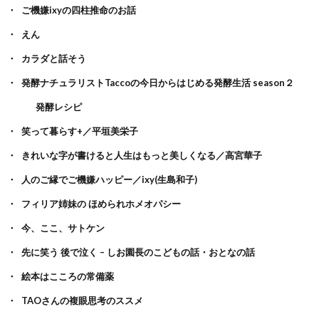
ご機嫌ixyの四柱推命のお話
えん
カラダと話そう
発酵ナチュラリストTaccoの今日からはじめる発酵生活 season２
発酵レシピ
笑って暮らす+／平垣美栄子
きれいな字が書けると人生はもっと美しくなる／高宮華子
人のご縁でご機嫌ハッピー／ixy(生島和子)
フィリア姉妹の ほめられホメオパシー
今、ここ、サトケン
先に笑う 後で泣く – しお園長のこどもの話・おとなの話
絵本はこころの常備薬
TAOさんの複眼思考のススメ