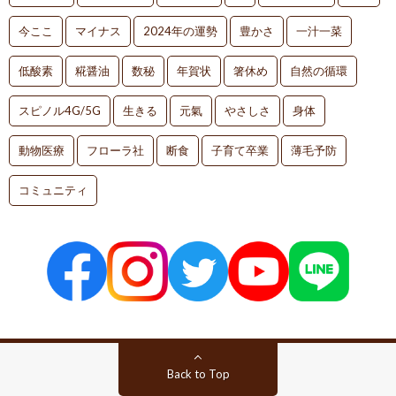
今ここ
マイナス
2024年の運勢
豊かさ
一汁一菜
低酸素
糀醤油
数秘
年賀状
箸休め
自然の循環
スピノル4G/5G
生きる
元氣
やさしさ
身体
動物医療
フローラ社
断食
子育て卒業
薄毛予防
コミュニティ
Back to Top