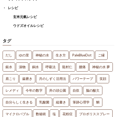
レシピ
玄米元氣レシピ
ウドズオイルレシピ
タグ
だし
ゆの里
神秘の水
生き方
PaleBlueDot
ご縁
銀水
漬物
銅水
呼吸法
龍村仁
腰痛
神秘の水 夢
肩こり
歯磨き
月のしずく活用法
パワーテープ
笑顔
レメディ
今年の数字
井の頭公園
自炊
脳の酸欠
自分らしく生きる
乳酸菌
縦書き
筆跡心理学
鯛
マイクロバブル
数秘術
塩
花粉症
プロポリススプレー