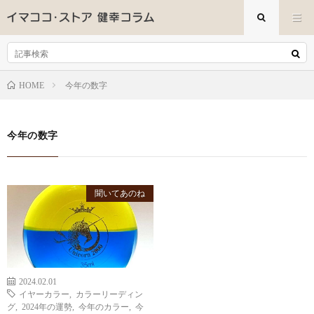
今年の数字
HOME
今年の数字
聞いてあのね
2024.02.01
イヤーカラー
,
カラーリーディン
グ
,
2024年の運勢
,
今年のカラー
,
今