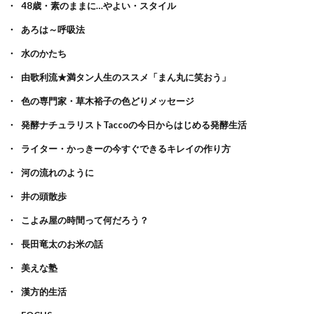
48歳・素のままに…やよい・スタイル
あろは～呼吸法
水のかたち
由歌利流★満タン人生のススメ「まん丸に笑おう」
色の専門家・草木裕子の色どりメッセージ
発酵ナチュラリストTaccoの今日からはじめる発酵生活
ライター・かっきーの今すぐできるキレイの作り方
河の流れのように
井の頭散歩
こよみ屋の時間って何だろう？
長田竜太のお米の話
美えな塾
漢方的生活