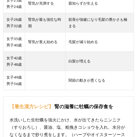
女子21歳
腎気が充満する
親知らずが生える
男子24歳
女子28歳
腎気が最も強壮な時
筋骨が強健になり毛髪の豊かさも極
男子32歳
期
まる
女子35歳
腎気が衰え始める
毛髪が減り始める
男子40歳
女子42歳
白髪が増える
男子48歳
女子49歳
関節の動きが悪くなる
男子56歳
【養生漢方レシピ】
腎の滋養に牡蠣の保存食を
水洗いした生牡蠣を強火にかけ、水が出てきたらニンニク
（すりおろし）、醤油、塩、粗挽きコショウを入れ、水分が
なくなるまで炒り煮をします。（ハーブやオイスターソース