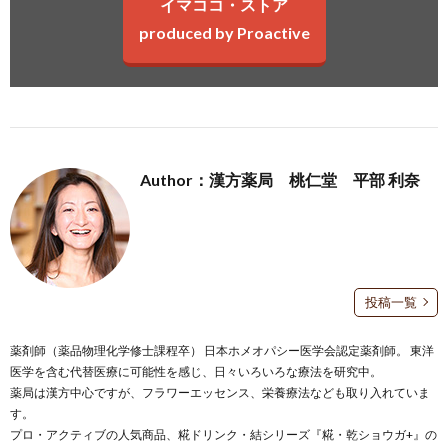
イマココ・ストア
produced by Proactive
Author：漢方薬局 桃仁堂 平部 利奈
投稿一覧
薬剤師（薬品物理化学修士課程卒） 日本ホメオパシー医学会認定薬剤師。 東洋
医学を含む代替医療に可能性を感じ、日々いろいろな療法を研究中。
薬局は漢方中心ですが、フラワーエッセンス、栄養療法なども取り入れていま
す。
プロ・アクティブの人気商品、糀ドリンク・結シリーズ『糀・乾ショウガ+』の