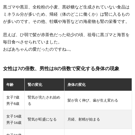
黒ゴマや黒豆、全粒粉の小麦、黒砂糖など生成されていない食品は
ミネラル分が多いため、帰経（体のどこに働くか）は腎に入るもの
が多いのです。その他、牡蠣や海苔などの海産物も腎の栄養です。
思えば、ひ弱で髪が赤茶色だった幼少の頃、祖母に黒ゴマと海苔を
毎日食べさせられていました。
おばあちゃんの愛だったのですね…。
女性は7の倍数、男性は8の倍数で変化する身体の現象
年齢
腎の変化
身体の変化
女子7歳
腎気が充たされ始め
髪が良く伸び、歯が生え変わる
男子8歳
る
女子14歳
腎気が旺盛になる
月経、射精が始まる
男子16歳