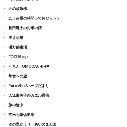
井の頭散歩
こよみ屋の時間って何だろう？
長田竜太のお米の話
美えな塾
漢方的生活
FOCUS eye
うちんTOMODACHIH❤
常食への旅
Pura Vida!ハーブだより
入江富美子のカエル通信
旅の途中
玄米元氣倶楽部
ゆの里だより あいのまんま