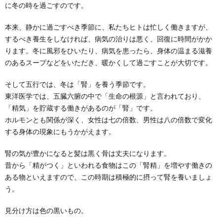
に冬の時を過ごすのです。
本来、静かに過ごすべき季節に、私たちヒトは忙しく働きますが、
するべき養生をしなければ、病気の治りは悪く、回復に時間がかか
ります。冬に風邪をひいたり、病気を患ったら、身体の温まる滋養
のあるスープなどをいただき、暖かくして過ごすことが大切です。
そして五行では、冬は「腎」を養う季節です。
東洋医学では、五臓六腑の中で「生命の根源」と言われており、
「精気」を貯蔵する働きがあるのが「腎」です。
ホルモンとも関係が深く、女性は七の倍数、男性は八の倍数で変化
する身体の現象にもうかがえます。
腎の気が豊かになると髪は黒く骨は丈夫になります。
昔から「精がつく」といわれる食物はこの「腎精」を増やす働きの
ある物といえますので、この時期は積極的に摂って腎を養いましょ
う。
見分け方は色の黒いもの。