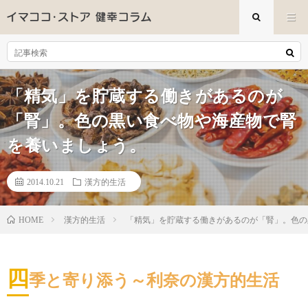
「精気」を貯蔵する働きがあるのが
「腎」。色の黒い食べ物や海産物で腎
を養いましょう。
2014.10.21
漢方的生活
漢方的生活
「精気」を貯蔵する働きがあるのが「腎」。色の
HOME
四
季と寄り添う～利奈の漢方的生活