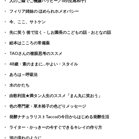
人のご縁でご機嫌ハッピー／ixy(生島和子)
フィリア姉妹の ほめられホメオパシー
今、ここ、サトケン
先に笑う 後で泣く – しお園長のこどもの話・おとなの話
絵本はこころの常備薬
TAOさんの複眼思考のススメ
48歳・素のままに…やよい・スタイル
あろは～呼吸法
水のかたち
由歌利流★満タン人生のススメ「まん丸に笑おう」
色の専門家・草木裕子の色どりメッセージ
発酵ナチュラリストTaccoの今日からはじめる発酵生活
ライター・かっきーの今すぐできるキレイの作り方
河の流れのように