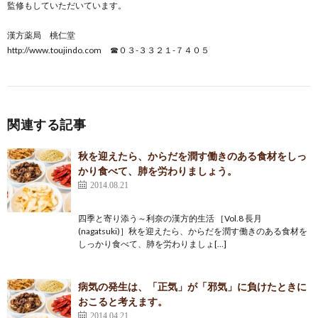
監修もしていただいています。
漢方薬局 桃仁堂
http://www.toujindo.com
☎０３-３３２１-７４０５
関連する記事
秋を迎えたら、からだを潤す働きのある食材をしっ
かり食べて、肺を労わりましょう。
2014.08.21
四季と寄り添う～利奈の漢方的生活 ［Vol.8 長月
(nagatsuki)］秋を迎えたら、からだを潤す働きのある食材を
しっかり食べて、肺を労わりましょ[…]
病気の発生は、「正気」が「邪気」に負けたときに
おこると考えます。
2014.04.21