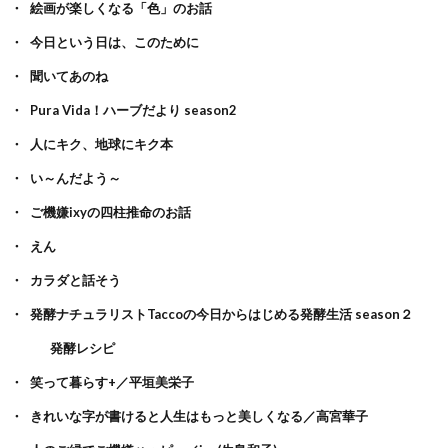
絵画が楽しくなる「色」のお話
今日という日は、このために
聞いてあのね
Pura Vida！ハーブだより season2
人にキク、地球にキク本
い～んだよう～
ご機嫌ixyの四柱推命のお話
えん
カラダと話そう
発酵ナチュラリストTaccoの今日からはじめる発酵生活 season２
発酵レシピ
笑って暮らす+／平垣美栄子
きれいな字が書けると人生はもっと美しくなる／高宮華子