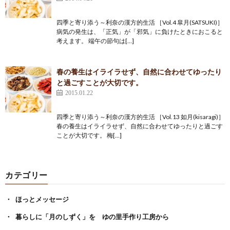
四季と寄り添う～利奈の漢方的生活 ［Vol.4 皐月(SATSUKI)］
病気の発生は、「正気」が「邪気」に負けたときにおこると
考えます。 端午の節句は[…]
春の養生はイライラせず、自然に合わせてゆったり
と過ごすことが大切です。
2015.01.22
四季と寄り添う～利奈の漢方的生活 ［Vol.13 如月(kisaragi)］
春の養生はイライラせず、自然に合わせてゆったりと過ごす
ことが大切です。 梅[…]
カテゴリー
ほっとメッセージ
暮らしに「月のしずく」を ゆの里手作り工房から