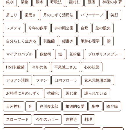
銀水
漬物
銅水
呼吸法
龍村仁
腰痛
神秘の水 夢
肩こり
歯磨き
月のしずく活用法
パワーテープ
笑顔
レメディ
今年の数字
井の頭公園
自炊
脳の酸欠
自分らしく生きる
乳酸菌
縦書き
筆跡心理学
鯛
マイクロバブル
数秘術
塩
花粉症
プロポリススプレー
H61乳酸菌
今年の色
平尾誠二さん
心の状態
アセアン諸国
ファン
口内フローラ
玄米元氣倶楽部
お料理に月のしずく
抗酸化
近代化
護られている
天河神社
音
谷川俊太郎
根源的な愛
集中
陰だ陽
スローフード
今年のカラー
吉祥寺
料理