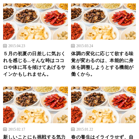
2015.04.23
2015.03.24
５月の初夏の日差しに気おく
体調の変化に応じて欲する味
れを感じる…そんな時はココ
覚が変わるのは、本能的に身
ロや体に耳を傾けてあげるサ
体を調整しようとする機能が
インかもしれません。
働くから。
2015.02.17
2015.01.22
新しいことにも挑戦する気力
春の養生はイライラせず、自