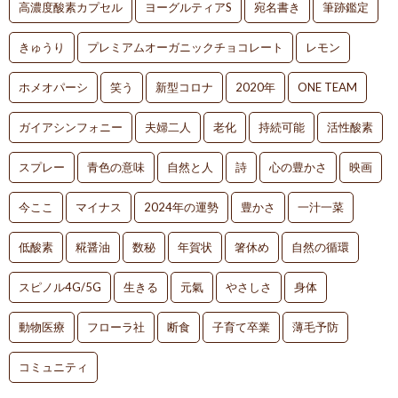
高濃度酸素カプセル
ヨーグルティアS
宛名書き
筆跡鑑定
きゅうり
プレミアムオーガニックチョコレート
レモン
ホメオパーシ
笑う
新型コロナ
2020年
ONE TEAM
ガイアシンフォニー
夫婦二人
老化
持続可能
活性酸素
スプレー
青色の意味
自然と人
詩
心の豊かさ
映画
今ここ
マイナス
2024年の運勢
豊かさ
一汁一菜
低酸素
糀醤油
数秘
年賀状
箸休め
自然の循環
スピノル4G/5G
生きる
元氣
やさしさ
身体
動物医療
フローラ社
断食
子育て卒業
薄毛予防
コミュニティ