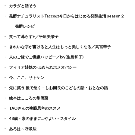
カラダと話そう
発酵ナチュラリストTaccoの今日からはじめる発酵生活 season２
発酵レシピ
笑って暮らす+／平垣美栄子
きれいな字が書けると人生はもっと美しくなる／高宮華子
人のご縁でご機嫌ハッピー／ixy(生島和子)
フィリア姉妹の ほめられホメオパシー
今、ここ、サトケン
先に笑う 後で泣く – しお園長のこどもの話・おとなの話
絵本はこころの常備薬
TAOさんの複眼思考のススメ
48歳・素のままに…やよい・スタイル
あろは～呼吸法