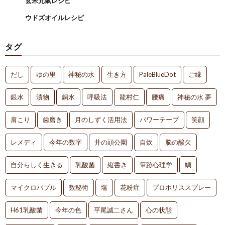
玄米元氣レシピ
ウドズオイルレシピ
タグ
だし
ゆの里
神秘の水
生き方
PaleBlueDot
ご縁
銀水
漬物
銅水
呼吸法
龍村仁
腰痛
神秘の水 夢
肩こり
歯磨き
月のしずく活用法
パワーテープ
笑顔
レメディ
今年の数字
井の頭公園
自炊
脳の酸欠
自分らしく生きる
乳酸菌
縦書き
筆跡心理学
鯛
マイクロバブル
数秘術
塩
花粉症
プロポリススプレー
H61乳酸菌
今年の色
平尾誠二さん
心の状態