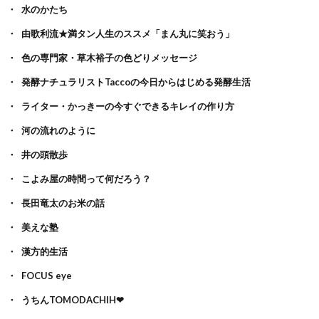
水のかたち
由歌利流★満タン人生のススメ「まん丸に笑おう」
色の専門家・草木裕子の色どりメッセージ
発酵ナチュラリストTaccoの今日からはじめる発酵生活
ライター・かっきーの今すぐできるキレイの作り方
河の流れのように
井の頭散歩
こよみ屋の時間って何だろう？
長田竜太のお米の話
美えな塾
漢方的生活
FOCUS eye
うちんTOMODACHIH❤