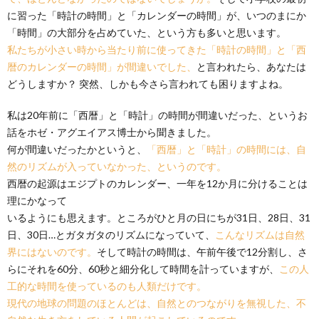
に習った「時計の時間」と「カレンダーの時間」が、いつのまにか
「時間」の大部分を占めていた、という方も多いと思います。
私たちが小さい時から当たり前に使ってきた「時計の時間」と「西
暦のカレンダーの時間」が間違いでした、
と言われたら、あなたは
どうしますか？ 突然、しかも今さら言われても困りますよね。
私は20年前に「西暦」と「時計」の時間が間違いだった、というお
話をホゼ・アグエイアス博士から聞きました。
何が間違いだったかというと、
「西暦」と「時計」の時間には、自
然のリズムが入っていなかった、というのです。
西暦の起源はエジプトのカレンダー、一年を12か月に分けることは
理にかなって
いるようにも思えます。ところがひと月の日にちが31日、28日、31
日、30日…とガタガタのリズムになっていて、
こんなリズムは自然
界にはないのです。
そして時計の時間は、午前午後で12分割し、さ
らにそれを60分、60秒と細分化して時間を計っていますが、
この人
工的な時間を使っているのも人類だけです。
現代の地球の問題のほとんどは、自然とのつながりを無視した、不