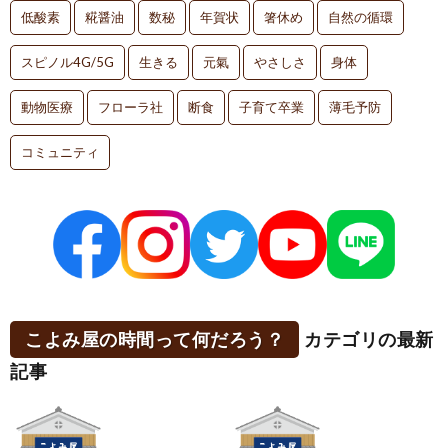
低酸素
糀醤油
数秘
年賀状
箸休め
自然の循環
スピノル4G/5G
生きる
元氣
やさしさ
身体
動物医療
フローラ社
断食
子育て卒業
薄毛予防
コミュニティ
こよみ屋の時間って何だろう？
カテゴリの最新
記事