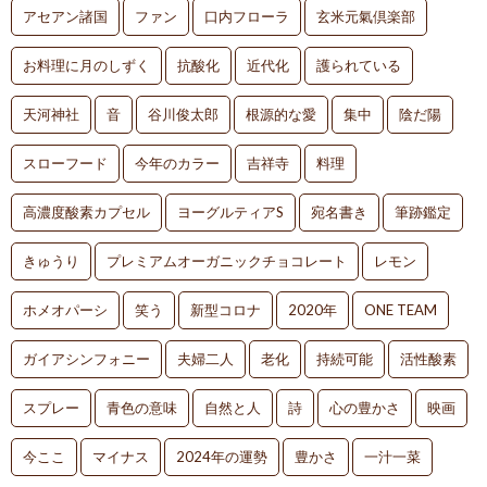
アセアン諸国
ファン
口内フローラ
玄米元氣倶楽部
お料理に月のしずく
抗酸化
近代化
護られている
天河神社
音
谷川俊太郎
根源的な愛
集中
陰だ陽
スローフード
今年のカラー
吉祥寺
料理
高濃度酸素カプセル
ヨーグルティアS
宛名書き
筆跡鑑定
きゅうり
プレミアムオーガニックチョコレート
レモン
ホメオパーシ
笑う
新型コロナ
2020年
ONE TEAM
ガイアシンフォニー
夫婦二人
老化
持続可能
活性酸素
スプレー
青色の意味
自然と人
詩
心の豊かさ
映画
今ここ
マイナス
2024年の運勢
豊かさ
一汁一菜