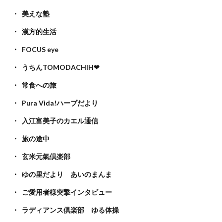
美えな塾
漢方的生活
FOCUS eye
うちんTOMODACHIH❤
常食への旅
Pura Vida!ハーブだより
入江富美子のカエル通信
旅の途中
玄米元氣倶楽部
ゆの里だより あいのまんま
ご愛用者様突撃インタビュー
ラディアンス倶楽部 ゆる体操