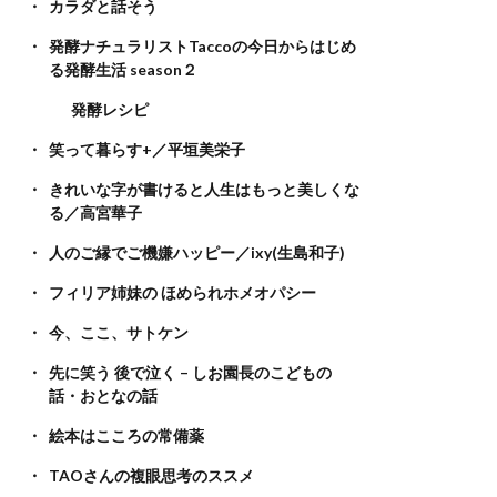
カラダと話そう
発酵ナチュラリストTaccoの今日からはじめ
る発酵生活 season２
発酵レシピ
笑って暮らす+／平垣美栄子
きれいな字が書けると人生はもっと美しくな
る／高宮華子
人のご縁でご機嫌ハッピー／ixy(生島和子)
フィリア姉妹の ほめられホメオパシー
今、ここ、サトケン
先に笑う 後で泣く – しお園長のこどもの
話・おとなの話
絵本はこころの常備薬
TAOさんの複眼思考のススメ