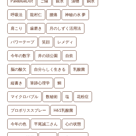
PaleBlueDot
ご縁
銀水
漬物
銅水
呼吸法
龍村仁
腰痛
神秘の水 夢
肩こり
歯磨き
月のしずく活用法
パワーテープ
笑顔
レメディ
今年の数字
井の頭公園
自炊
脳の酸欠
自分らしく生きる
乳酸菌
縦書き
筆跡心理学
鯛
マイクロバブル
数秘術
塩
花粉症
プロポリススプレー
H61乳酸菌
今年の色
平尾誠二さん
心の状態