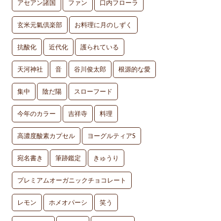
アセアン諸国
ファン
口内フローラ
玄米元氣倶楽部
お料理に月のしずく
抗酸化
近代化
護られている
天河神社
音
谷川俊太郎
根源的な愛
集中
陰だ陽
スローフード
今年のカラー
吉祥寺
料理
高濃度酸素カプセル
ヨーグルティアS
宛名書き
筆跡鑑定
きゅうり
プレミアムオーガニックチョコレート
レモン
ホメオパーシ
笑う