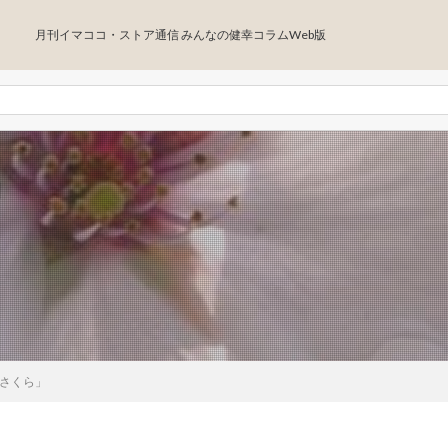
月刊イマココ・ストア通信 みんなの健幸コラムWeb版
」
さくら」