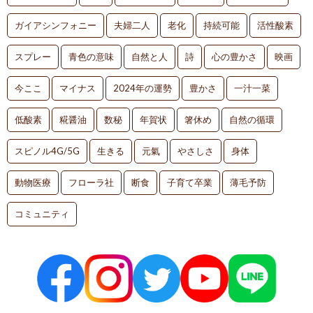
ガイアシンフォニー
夫婦二人
老化
持続可能
活性酸素
スプレー
青色の意味
自然と人
詩
心の豊かさ
映画
今ここ
マイナス
2024年の運勢
豊かさ
一汁一菜
低酸素
糀醤油
数秘
年賀状
箸休め
自然の循環
スピノル4G/5G
生きる
元氣
やさしさ
身体
動物医療
フローラ社
断食
子育て卒業
薄毛予防
コミュニティ