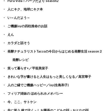
Pura Vida！ハーブだより season2
人にキク、地球にキク本
い～んだよう～
ご機嫌ixyの四柱推命のお話
えん
カラダと話そう
発酵ナチュラリストTaccoの今日からはじめる発酵生活 season２
発酵レシピ
笑って暮らす+／平垣美栄子
きれいな字が書けると人生はもっと美しくなる／高宮華子
人のご縁でご機嫌ハッピー／ixy(生島和子)
フィリア姉妹の ほめられホメオパシー
今、ここ、サトケン
先に笑う 後で泣く – しお園長のこどもの話・おとなの話