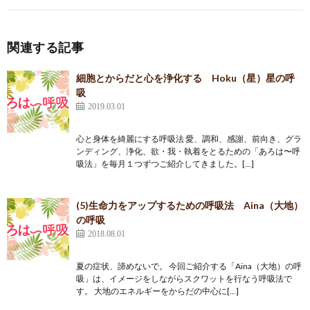
関連する記事
細胞とからだと心を浄化する Hoku（星）星の呼
吸
2019.03.01
心と身体を綺麗にする呼吸法 愛、調和、感謝、前向き、グラ
ンディング、浄化、欲・我・執着をとるための「あろは〜呼
吸法」を毎月１つずつご紹介してきました。[…]
(5)生命力をアップするための呼吸法 Aina（大地）
の呼吸
2018.08.01
夏の症状、諦めないで。 今回ご紹介する「Aina（大地）の呼
吸」は、イメージをしながらスクワットを行なう呼吸法で
す。 大地のエネルギーをからだの中心に[…]