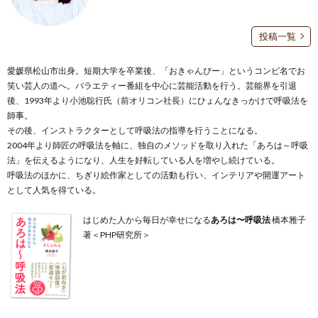
投稿一覧
愛媛県松山市出身。短期大学を卒業後、「おきゃんぴー」というコンビ名でお
笑い芸人の道へ。バラエティー番組を中心に芸能活動を行う。芸能界を引退
後、1993年より小池聡行氏（前オリコン社長）にひょんなきっかけで呼吸法を
師事。
その後、インストラクターとして呼吸法の指導を行うことになる。
2004年より師匠の呼吸法を軸に、独自のメソッドを取り入れた「あろは～呼吸
法」を伝えるようになり、人生を好転している人を増やし続けている。
呼吸法のほかに、ちぎり絵作家としての活動も行い、インテリアや開運アート
として人気を得ている。
はじめた人から毎日が幸せになる
あろは〜呼吸法
橋本雅子
著＜PHP研究所＞