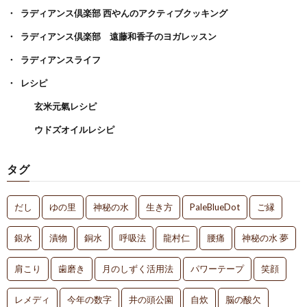
ラディアンス倶楽部 西やんのアクティブクッキング
ラディアンス倶楽部 遠藤和香子のヨガレッスン
ラディアンスライフ
レシピ
玄米元氣レシピ
ウドズオイルレシピ
タグ
だし
ゆの里
神秘の水
生き方
PaleBlueDot
ご縁
銀水
漬物
銅水
呼吸法
龍村仁
腰痛
神秘の水 夢
肩こり
歯磨き
月のしずく活用法
パワーテープ
笑顔
レメディ
今年の数字
井の頭公園
自炊
脳の酸欠