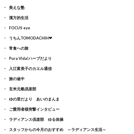
美えな塾
漢方的生活
FOCUS eye
うちんTOMODACHIH❤
常食への旅
Pura Vida!ハーブだより
入江富美子のカエル通信
旅の途中
玄米元氣倶楽部
ゆの里だより あいのまんま
ご愛用者様突撃インタビュー
ラディアンス倶楽部 ゆる体操
スタッフからの今月のおすすめ ～ラディアンス生活～