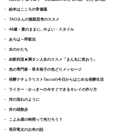
絵本はこころの常備薬
TAOさんの複眼思考のススメ
48歳・素のままに…やよい・スタイル
あろは～呼吸法
水のかたち
由歌利流★満タン人生のススメ「まん丸に笑おう」
色の専門家・草木裕子の色どりメッセージ
発酵ナチュラリストTaccoの今日からはじめる発酵生活
ライター・かっきーの今すぐできるキレイの作り方
河の流れのように
井の頭散歩
こよみ屋の時間って何だろう？
長田竜太のお米の話