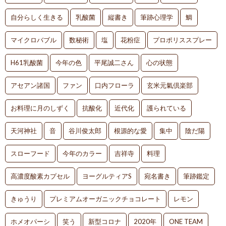
自分らしく生きる
乳酸菌
縦書き
筆跡心理学
鯛
マイクロバブル
数秘術
塩
花粉症
プロポリススプレー
H61乳酸菌
今年の色
平尾誠二さん
心の状態
アセアン諸国
ファン
口内フローラ
玄米元氣倶楽部
お料理に月のしずく
抗酸化
近代化
護られている
天河神社
音
谷川俊太郎
根源的な愛
集中
陰だ陽
スローフード
今年のカラー
吉祥寺
料理
高濃度酸素カプセル
ヨーグルティアS
宛名書き
筆跡鑑定
きゅうり
プレミアムオーガニックチョコレート
レモン
ホメオパーシ
笑う
新型コロナ
2020年
ONE TEAM