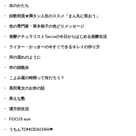
水のかたち
由歌利流★満タン人生のススメ「まん丸に笑おう」
色の専門家・草木裕子の色どりメッセージ
発酵ナチュラリストTaccoの今日からはじめる発酵生活
ライター・かっきーの今すぐできるキレイの作り方
河の流れのように
井の頭散歩
こよみ屋の時間って何だろう？
長田竜太のお米の話
美えな塾
漢方的生活
FOCUS eye
うちんTOMODACHIH❤