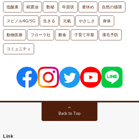
低酸素
糀醤油
数秘
年賀状
箸休め
自然の循環
スピノル4G/5G
生きる
元氣
やさしさ
身体
動物医療
フローラ社
断食
子育て卒業
薄毛予防
コミュニティ
Back to Top
Link