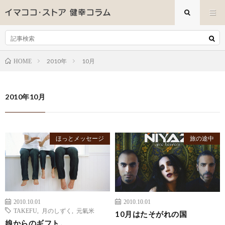
2010年
10月
HOME
2010年10月
ほっとメッセージ
旅の途中
2010.10.01
2010.10.01
TAKEFU
,
月のしずく
,
元氣米
10月はたそがれの国
娘からのギフト。