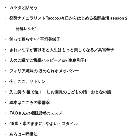
カラダと話そう
発酵ナチュラリストTaccoの今日からはじめる発酵生活 season２
発酵レシピ
笑って暮らす+／平垣美栄子
きれいな字が書けると人生はもっと美しくなる／高宮華子
人のご縁でご機嫌ハッピー／ixy(生島和子)
フィリア姉妹の ほめられホメオパシー
今、ここ、サトケン
先に笑う 後で泣く – しお園長のこどもの話・おとなの話
絵本はこころの常備薬
TAOさんの複眼思考のススメ
48歳・素のままに…やよい・スタイル
あろは～呼吸法