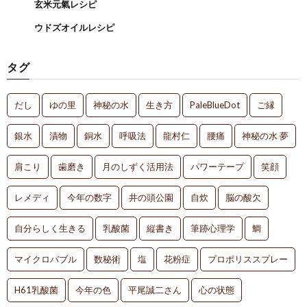
玄米元氣レシピ
ウドズオイルレシピ
タグ
だし
ゆの里
神秘の水
生き方
PaleBlueDot
ご縁
銀水
漬物
銅水
呼吸法
龍村仁
腰痛
神秘の水 夢
肩こり
歯磨き
月のしずく活用法
パワーテープ
笑顔
レメディ
今年の数字
井の頭公園
自炊
脳の酸欠
自分らしく生きる
乳酸菌
縦書き
筆跡心理学
鯛
マイクロバブル
数秘術
塩
花粉症
プロポリススプレー
H61乳酸菌
今年の色
平尾誠二さん
心の状態