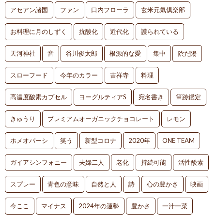
アセアン諸国
ファン
口内フローラ
玄米元氣倶楽部
お料理に月のしずく
抗酸化
近代化
護られている
天河神社
音
谷川俊太郎
根源的な愛
集中
陰だ陽
スローフード
今年のカラー
吉祥寺
料理
高濃度酸素カプセル
ヨーグルティアS
宛名書き
筆跡鑑定
きゅうり
プレミアムオーガニックチョコレート
レモン
ホメオパーシ
笑う
新型コロナ
2020年
ONE TEAM
ガイアシンフォニー
夫婦二人
老化
持続可能
活性酸素
スプレー
青色の意味
自然と人
詩
心の豊かさ
映画
今ここ
マイナス
2024年の運勢
豊かさ
一汁一菜