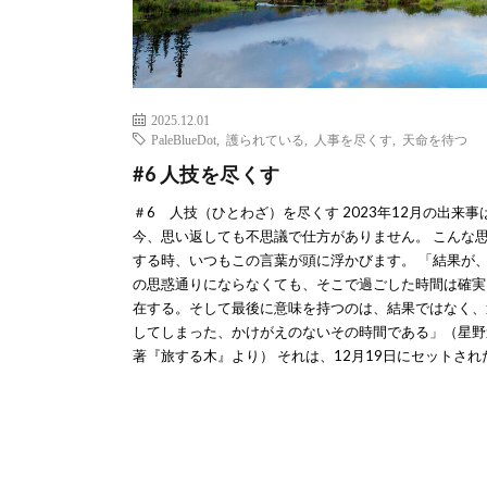
2025.12.01
PaleBlueDot
,
護られている
,
人事を尽くす
,
天命を待つ
#6 人技を尽くす
＃6 人技（ひとわざ）を尽くす 2023年12月の出来事
今、思い返しても不思議で仕方がありません。 こんな
する時、いつもこの言葉が頭に浮かびます。 「結果が
の思惑通りにならなくても、そこで過ごした時間は確実
在する。そして最後に意味を持つのは、結果ではなく、
してしまった、かけがえのないその時間である」（星野
著『旅する木』より） それは、12月19日にセットされた 