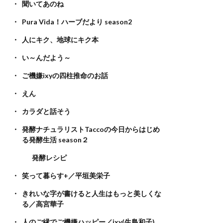
聞いてあのね
Pura Vida！ハーブだより season2
人にキク、地球にキク本
い～んだよう～
ご機嫌ixyの四柱推命のお話
えん
カラダと話そう
発酵ナチュラリストTaccoの今日からはじめ
る発酵生活 season２
発酵レシピ
笑って暮らす+／平垣美栄子
きれいな字が書けると人生はもっと美しくな
る／高宮華子
人のご縁でご機嫌ハッピー／ixy(生島和子)