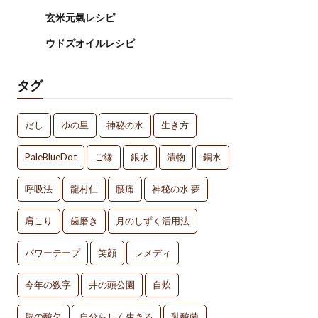
玄米元氣レシピ
ウドズオイルレシピ
タグ
だし
ゆの里
神秘の水
生き方
PaleBlueDot
ご縁
銀水
漬物
銅水
呼吸法
龍村仁
腰痛
神秘の水 夢
肩こり
歯磨き
月のしずく活用法
パワーテープ
笑顔
レメディ
今年の数字
井の頭公園
自炊
脳の酸欠
自分らしく生きる
乳酸菌