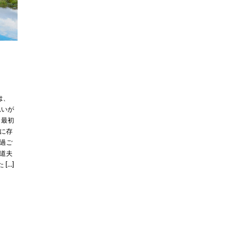
は、
思いが
、最初
に存
過ご
道夫
[…]