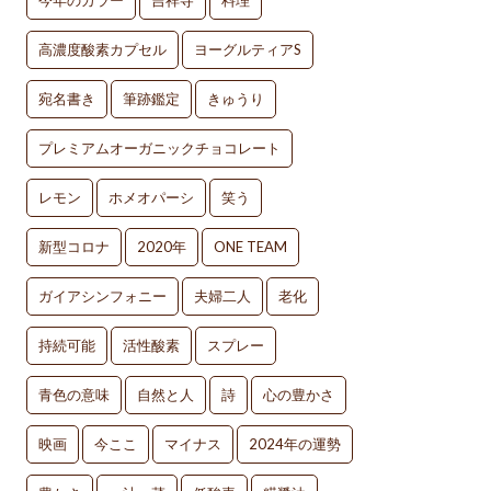
今年のカラー
吉祥寺
料理
高濃度酸素カプセル
ヨーグルティアS
宛名書き
筆跡鑑定
きゅうり
プレミアムオーガニックチョコレート
レモン
ホメオパーシ
笑う
新型コロナ
2020年
ONE TEAM
ガイアシンフォニー
夫婦二人
老化
持続可能
活性酸素
スプレー
青色の意味
自然と人
詩
心の豊かさ
映画
今ここ
マイナス
2024年の運勢