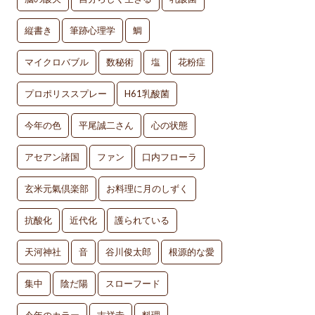
縦書き
筆跡心理学
鯛
マイクロバブル
数秘術
塩
花粉症
プロポリススプレー
H61乳酸菌
今年の色
平尾誠二さん
心の状態
アセアン諸国
ファン
口内フローラ
玄米元氣倶楽部
お料理に月のしずく
抗酸化
近代化
護られている
天河神社
音
谷川俊太郎
根源的な愛
集中
陰だ陽
スローフード