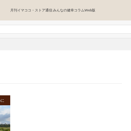
月刊イマココ・ストア通信 みんなの健幸コラムWeb版
めに