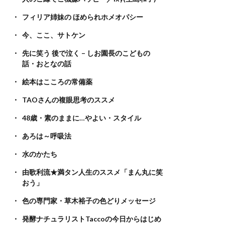
フィリア姉妹の ほめられホメオパシー
今、ここ、サトケン
先に笑う 後で泣く – しお園長のこどもの
話・おとなの話
絵本はこころの常備薬
TAOさんの複眼思考のススメ
48歳・素のままに…やよい・スタイル
あろは～呼吸法
水のかたち
由歌利流★満タン人生のススメ「まん丸に笑
おう」
色の専門家・草木裕子の色どりメッセージ
発酵ナチュラリストTaccoの今日からはじめ