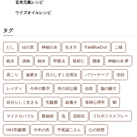
玄米元氣レシピ
ウドズオイルレシピ
タグ
だし
ゆの里
神秘の水
生き方
PaleBlueDot
ご縁
銀水
漬物
銅水
呼吸法
龍村仁
腰痛
神秘の水 夢
肩こり
歯磨き
月のしずく活用法
パワーテープ
笑顔
レメディ
今年の数字
井の頭公園
自炊
脳の酸欠
自分らしく生きる
乳酸菌
縦書き
筆跡心理学
鯛
マイクロバブル
数秘術
塩
花粉症
プロポリススプレー
H61乳酸菌
今年の色
平尾誠二さん
心の状態