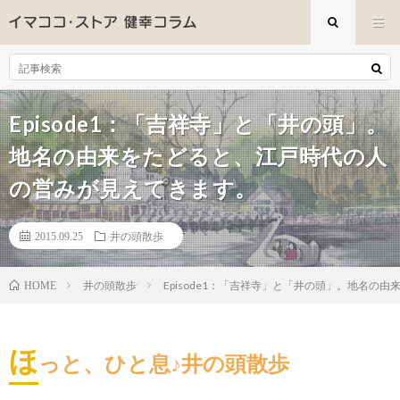
Episode1：「吉祥寺」と「井の頭」。
地名の由来をたどると、江戸時代の人
の営みが見えてきます。
2015.09.25
井の頭散歩
井の頭散歩
Episode1：「吉祥寺」と「井の頭」。地名
HOME
ほ
っと、ひと息♪井の頭散歩