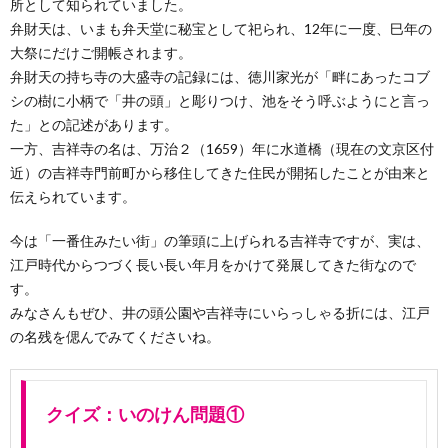
所として知られていました。
弁財天は、いまも弁天堂に秘宝として祀られ、12年に一度、巳年の
大祭にだけご開帳されます。
弁財天の持ち寺の大盛寺の記録には、徳川家光が「畔にあったコブ
シの樹に小柄で「井の頭」と彫りつけ、池をそう呼ぶようにと言っ
た」との記述があります。
一方、吉祥寺の名は、万治２（1659）年に水道橋（現在の文京区付
近）の吉祥寺門前町から移住してきた住民が開拓したことが由来と
伝えられています。
今は「一番住みたい街」の筆頭に上げられる吉祥寺ですが、実は、
江戸時代からつづく長い長い年月をかけて発展してきた街なので
す。
みなさんもぜひ、井の頭公園や吉祥寺にいらっしゃる折には、江戸
の名残を偲んでみてくださいね。
クイズ：いのけん問題①