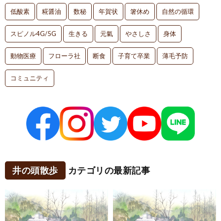
低酸素
糀醤油
数秘
年賀状
箸休め
自然の循環
スピノル4G/5G
生きる
元氣
やさしさ
身体
動物医療
フローラ社
断食
子育て卒業
薄毛予防
コミュニティ
井の頭散歩
カテゴリの最新記事