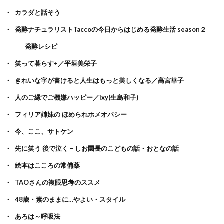
カラダと話そう
発酵ナチュラリストTaccoの今日からはじめる発酵生活 season２
発酵レシピ
笑って暮らす+／平垣美栄子
きれいな字が書けると人生はもっと美しくなる／高宮華子
人のご縁でご機嫌ハッピー／ixy(生島和子)
フィリア姉妹の ほめられホメオパシー
今、ここ、サトケン
先に笑う 後で泣く – しお園長のこどもの話・おとなの話
絵本はこころの常備薬
TAOさんの複眼思考のススメ
48歳・素のままに…やよい・スタイル
あろは～呼吸法