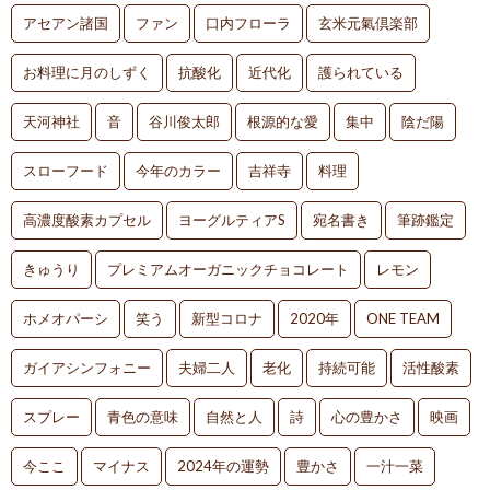
アセアン諸国
ファン
口内フローラ
玄米元氣倶楽部
お料理に月のしずく
抗酸化
近代化
護られている
天河神社
音
谷川俊太郎
根源的な愛
集中
陰だ陽
スローフード
今年のカラー
吉祥寺
料理
高濃度酸素カプセル
ヨーグルティアS
宛名書き
筆跡鑑定
きゅうり
プレミアムオーガニックチョコレート
レモン
ホメオパーシ
笑う
新型コロナ
2020年
ONE TEAM
ガイアシンフォニー
夫婦二人
老化
持続可能
活性酸素
スプレー
青色の意味
自然と人
詩
心の豊かさ
映画
今ここ
マイナス
2024年の運勢
豊かさ
一汁一菜