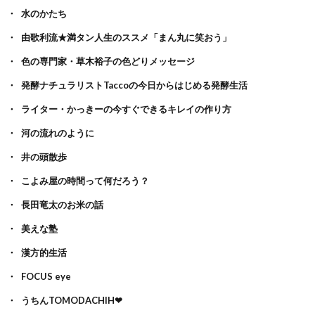
水のかたち
由歌利流★満タン人生のススメ「まん丸に笑おう」
色の専門家・草木裕子の色どりメッセージ
発酵ナチュラリストTaccoの今日からはじめる発酵生活
ライター・かっきーの今すぐできるキレイの作り方
河の流れのように
井の頭散歩
こよみ屋の時間って何だろう？
長田竜太のお米の話
美えな塾
漢方的生活
FOCUS eye
うちんTOMODACHIH❤