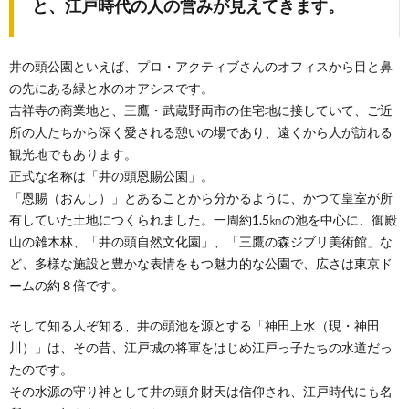
と、江戸時代の人の営みが見えてきます。
井の頭公園といえば、プロ・アクティブさんのオフィスから目と鼻
の先にある緑と水のオアシスです。
吉祥寺の商業地と、三鷹・武蔵野両市の住宅地に接していて、ご近
所の人たちから深く愛される憩いの場であり、遠くから人が訪れる
観光地でもあります。
正式な名称は「井の頭恩賜公園」。
「恩賜（おんし）」とあることから分かるように、かつて皇室が所
有していた土地につくられました。一周約1.5㎞の池を中心に、御殿
山の雑木林、「井の頭自然文化園」、「三鷹の森ジブリ美術館」な
ど、多様な施設と豊かな表情をもつ魅力的な公園で、広さは東京ド
ームの約８倍です。
そして知る人ぞ知る、井の頭池を源とする「神田上水（現・神田
川）」は、その昔、江戸城の将軍をはじめ江戸っ子たちの水道だっ
たのです。
その水源の守り神として井の頭弁財天は信仰され、江戸時代にも名