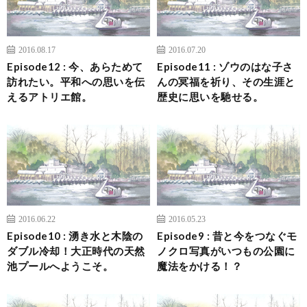
2016.08.17
2016.07.20
Episode12 : 今、あらためて
Episode11 : ゾウのはな子さ
訪れたい。平和への思いを伝
んの冥福を祈り、その生涯と
えるアトリエ館。
歴史に思いを馳せる。
2016.06.22
2016.05.23
Episode10 : 湧き水と木陰の
Episode9 : 昔と今をつなぐモ
ダブル冷却！大正時代の天然
ノクロ写真がいつもの公園に
池プールへようこそ。
魔法をかける！？