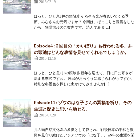
2016.02.19
ほっと、ひと息♪井の頭散歩 そろそろ光が春めいてくる季
節、みなさんお元気ですか？ 今回は、ほっこりと読書をしな
がら、物語散歩のご案内です。 読んでみま[…]
Episode4 :２回目の「かいぼり」も行われる冬、井
の頭池はどんな表情を見せてくれるでしょうか。
2015.12.16
ほっと、ひと息♪井の頭散歩 新年を迎えて、日に日に寒さが
深まる季節ですね。 外出がおっくうに感じられがちですが、
特別な冬景色を探しに出かけてみませんか[…]
Episode11 : ゾウのはな子さんの冥福を祈り、その
生涯と歴史に思いを馳せる。
2016.07.20
井の頭自然文化園の象徴として愛され、戦後日本の平和と復
興を見守り続けたアジアゾウの「はな子」。69年の生涯を閉