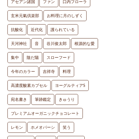
アセアン諸国
ファン
口内フローラ
玄米元氣倶楽部
お料理に月のしずく
抗酸化
近代化
護られている
天河神社
音
谷川俊太郎
根源的な愛
集中
陰だ陽
スローフード
今年のカラー
吉祥寺
料理
高濃度酸素カプセル
ヨーグルティアS
宛名書き
筆跡鑑定
きゅうり
プレミアムオーガニックチョコレート
レモン
ホメオパーシ
笑う