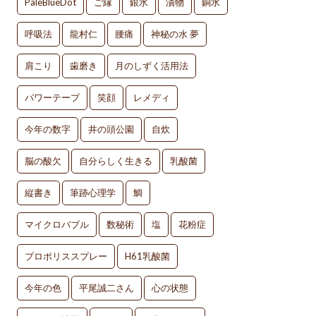
PaleBlueDot
ご縁
銀水
漬物
銅水
呼吸法
龍村仁
腰痛
神秘の水 夢
肩こり
歯磨き
月のしずく活用法
パワーテープ
笑顔
レメディ
今年の数字
井の頭公園
自炊
脳の酸欠
自分らしく生きる
乳酸菌
縦書き
筆跡心理学
鯛
マイクロバブル
数秘術
塩
花粉症
プロポリススプレー
H61乳酸菌
今年の色
平尾誠二さん
心の状態