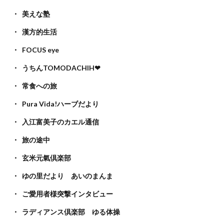
美えな塾
漢方的生活
FOCUS eye
うちんTOMODACHIH❤
常食への旅
Pura Vida!ハーブだより
入江富美子のカエル通信
旅の途中
玄米元氣倶楽部
ゆの里だより あいのまんま
ご愛用者様突撃インタビュー
ラディアンス倶楽部 ゆる体操