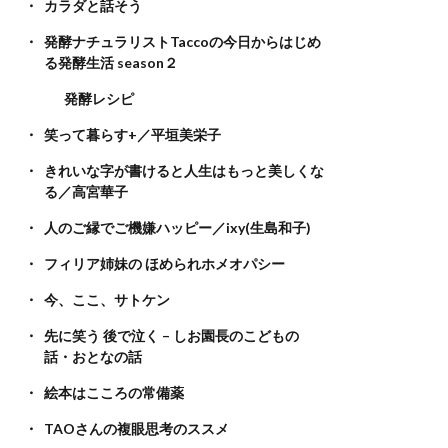
カラダと話そう
発酵ナチュラリストTaccoの今日からはじめ
る発酵生活 season２
発酵レシピ
笑って暮らす+／平垣美栄子
きれいな字が書けると人生はもっと美しくな
る／高宮華子
人のご縁でご機嫌ハッピー／ixy(生島和子)
フィリア姉妹の ほめられホメオパシー
今、ここ、サトケン
先に笑う 後で泣く – しお園長のこどもの
話・おとなの話
絵本はこころの常備薬
TAOさんの複眼思考のススメ