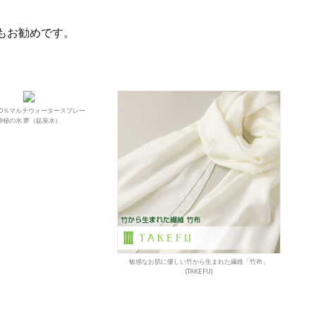
もお勧めです。
00％マルチウォータースプレー
神秘の水 夢（鉱泉水）
敏感なお肌に優しい竹から生まれた繊維「竹布」
(TAKEFU)